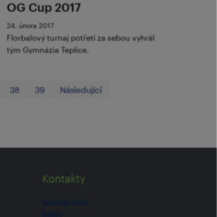
OG Cup 2017
24. února 2017
Florbalový turnaj potřetí za sebou vyhrál
tým Gymnázia Teplice.
První
Poslední
38
39
Následující
Kontakty
Kancelář školy
Koleje