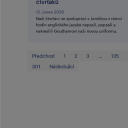
čtvrťáků
12. února 2020
Naši čtvrťáci ve spolupráci s Janičkou v rámci
hodin anglického jazyka napsali, popsali a
nakreslili Gouthamovi naši novou uniformu.
Předchozí
1
2
3
…
135
301
Následující