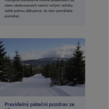
všem obdarovaných našimi milými Ježíšky.
Ještě jednou děkujeme, že nám pomáháte
pomáhat.
Pravidelný páteční pozdrav ze