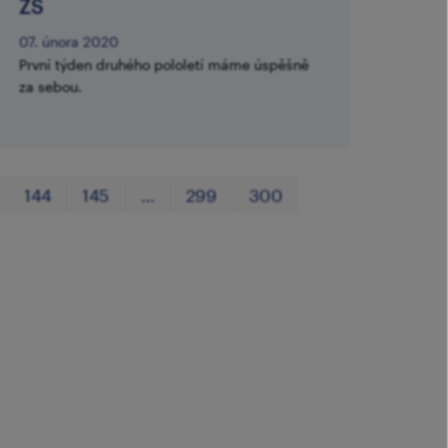
ZŠ
07. února 2020
První týden druhého pololetí máme úspěšně
za sebou.
První
Poslední
144
145
…
299
300