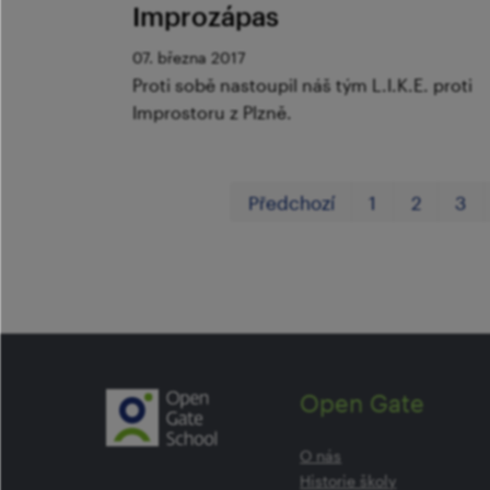
Improzápas
07. března 2017
Proti sobě nastoupil náš tým L.I.K.E. proti
Improstoru z Plzně.
Předchozí
1
2
3
Open Gate
O nás
Historie školy