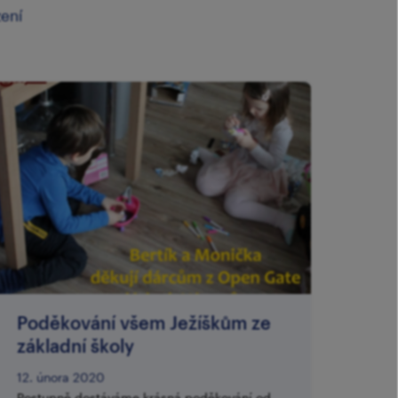
zení
Poděkování všem Ježíškům ze
základní školy
12. února 2020
Postupně dostáváme krásná poděkování od