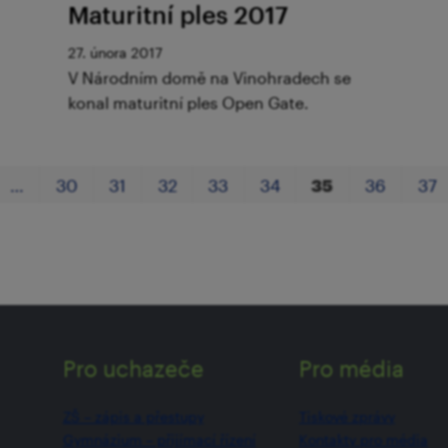
Maturitní ples 2017
27. února 2017
V Národním domě na Vinohradech se
konal maturitní ples Open Gate.
…
30
31
32
33
34
35
36
37
Pro uchazeče
Pro média
ZŠ –⁠⁠⁠⁠⁠ zápis a přestupy
Tiskové zprávy
Gymnázium –⁠⁠⁠⁠⁠ přijímací řízení
Kontakty pro média