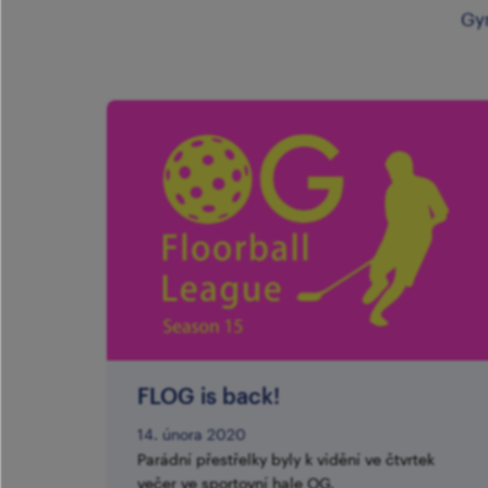
Gy
FLOG is back!
14. února 2020
Parádní přestřelky byly k vidění ve čtvrtek
večer ve sportovní hale OG.