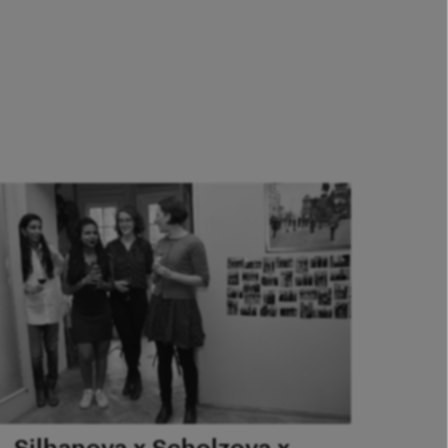
Silhanova x Scholzova x