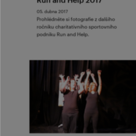
05. dubna 2017
Prohlédněte si fotografie z dalšího
ročníku charitativního sportovního
podniku Run and Help.