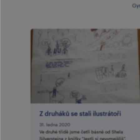
Gy
Z druháků se stali ilustrátoři
31. ledna 2020
Ve druhé třídě jsme četli básně od Shela
Silversteina z knížky "Jestli si nevymejšlíš".