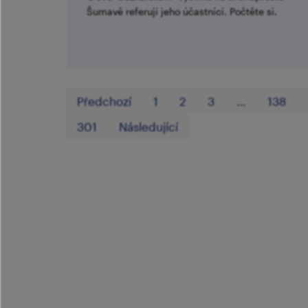
Šumavě referují jeho účastníci. Počtěte si.
Předchozí
1
2
3
…
138
301
Následující