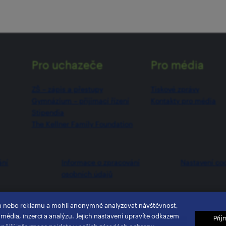
Pro uchazeče
Pro média
ZŠ –⁠⁠⁠⁠⁠ zápis a přestupy
Tiskové zprávy
Gymnázium –⁠⁠⁠⁠⁠ přijímací řízení
Kontakty pro média
Stipendia
The Kellner Family Foundation
ání
Informace o zpracování
Nastavení co
osobních údajů
h nebo reklamu a mohli anonymně analyzovat návštěvnost,
 média, inzerci a analýzu. Jejich nastavení upravíte odkazem
Přij