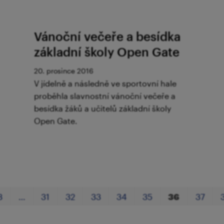
Vánoční večeře a besídka
základní školy Open Gate
20. prosince 2016
V jídelně a následně ve sportovní hale
proběhla slavnostní vánoční večeře a
besídka žáků a učitelů základní školy
Open Gate.
3
…
31
32
33
34
35
36
37