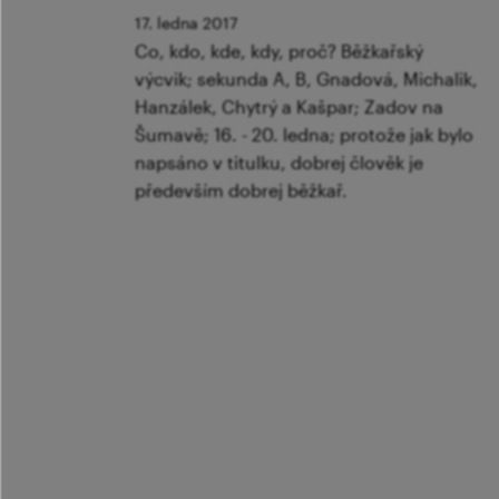
17. ledna 2017
Co, kdo, kde, kdy, proč? Běžkařský
výcvik; sekunda A, B, Gnadová, Michalik,
Hanzálek, Chytrý a Kašpar; Zadov na
Šumavě; 16. - 20. ledna; protože jak bylo
napsáno v titulku, dobrej člověk je
především dobrej běžkař.