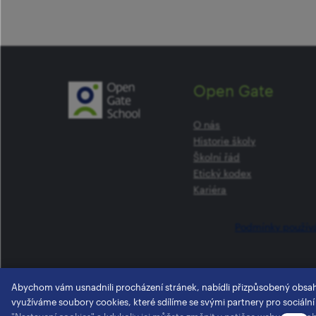
Open Gate
O nás
Historie školy
Školní řád
Etický kodex
Kariéra
Podmínky použív
Abychom vám usnadnili procházení stránek, nabídli přizpůsobený obsa
využíváme soubory cookies, které sdílíme se svými partnery pro sociální