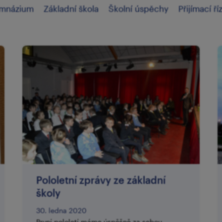
mnázium
Základní škola
Školní úspěchy
Přijímací ří
Pololetní zprávy ze základní
školy
30. ledna 2020
První pololetí máme úspěšně za sebou,