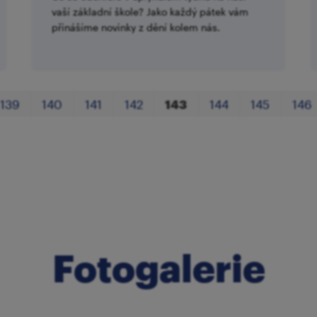
vaší základní škole? Jako každý pátek vám
přinášíme novinky z dění kolem nás.
139
140
141
142
143
144
145
146
Fotogalerie