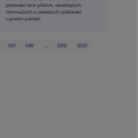
předzvěst těch příštích, obsáhlejších,
informujících o výsledcích vzdělávání
v prvním pololetí.
První
Poslední
147
148
…
299
300