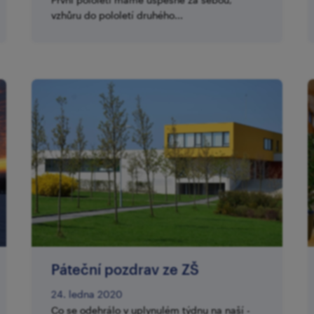
vzhůru do pololetí druhého...
Páteční pozdrav ze ZŠ
24. ledna 2020
Co se odehrálo v uplynulém týdnu na naší -