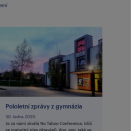
zení
Pololetní zprávy z gymnázia
30. ledna 2020
Je za námi skvělá No Taboo Conference, blíží
se maturitní ples oktavánů. Ano, ano, také se