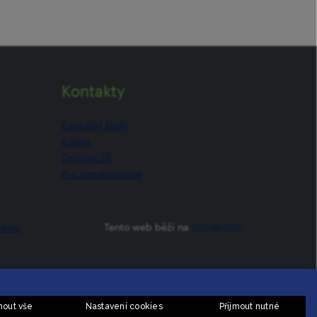
Kontakty
Kancelář školy
Koleje
Družina ZŠ
Pro zaměstnance
Tento web běží na
solidpixels.
okies
mout vše
Nastavení cookies
Přijmout nutné