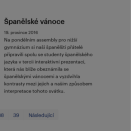
Španělské vánoce
19. prosince 2016
Na pondělním assembly pro nižší
gymnázium si naši španělští přátelé
připravili spolu se studenty španělského
jazyka v tercii interaktivní prezentaci,
která nás blíže obeznámila se
španělskými vánocemi a vyzdvihla
kontrasty mezi jejich a naším způsobem
interpretace tohoto svátku.
První
Poslední
38
39
Následující