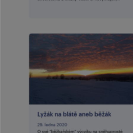
Lyžák na blátě aneb běžák
29. ledna 2020
O své "běžkařském" výcviku na sněhuprosté