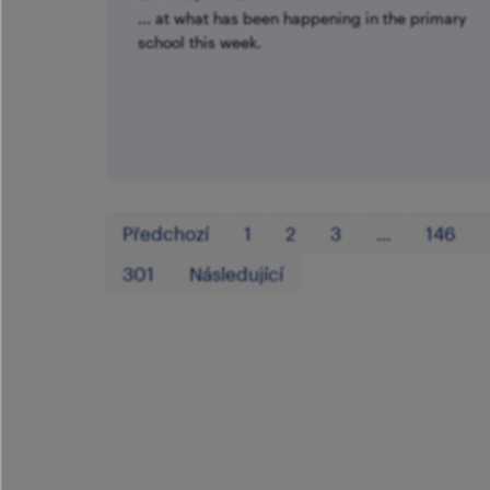
... at what has been happening in the primary
school this week.
Předchozí
1
2
3
…
146
301
Následující