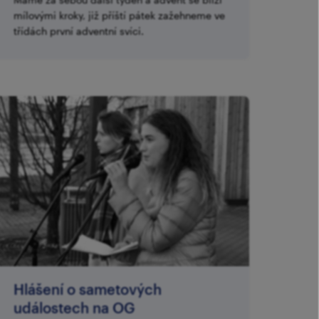
mílovými kroky, již příští pátek zažehneme ve
třídách první adventní svíci.
Hlášení o sametových
událostech na OG