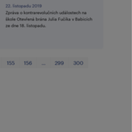
22. listopadu 2019
Zpráva o kontrarevolučních událostech na
škole Otevřená brána Julia Fučíka v Babicích
ze dne 18. listopadu.
První
Poslední
155
156
…
299
300