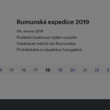
Rumunská expedice 2019
04. června 2019
Poslední květnový týden vyrazilo
třiadvacet našich do Rumunska.
Prohlédněte si obsáhlou fotogalerii.
4
15
16
17
18
19
20
21
22
2