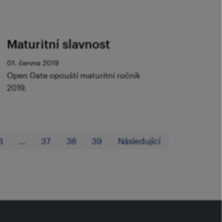
Maturitní slavnost
01. června 2019
Open Gate opouští maturitní ročník
2019.
První
Poslední
3
…
37
38
39
Následující