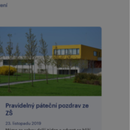
zení
Pravidelný páteční pozdrav ze
ZŠ
23. listopadu 2019
Máme za sebou další týden a advent se blíží