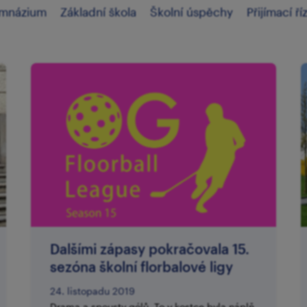
mnázium
Základní škola
Školní úspěchy
Přijímací ří
Dalšími zápasy pokračovala 15.
sezóna školní florbalové ligy
24. listopadu 2019
Drama a spousty gólů. To v kostce byla náplň