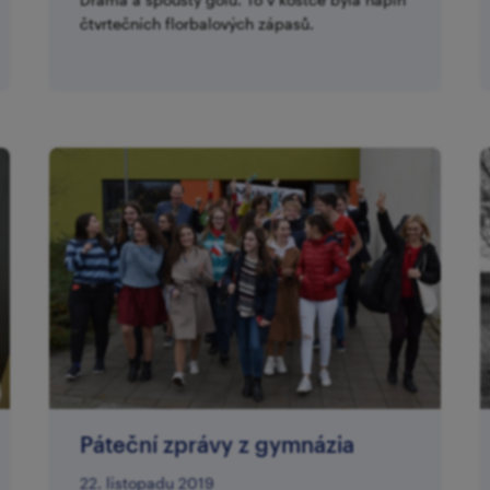
čtvrtečních florbalových zápasů.
Páteční zprávy z gymnázia
22. listopadu 2019