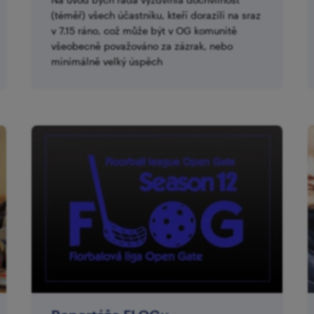
(téměř) všech účastníku, kteří dorazili na sraz
v 7.15 ráno, což může být v OG komunitě
všeobecně považováno za zázrak, nebo
minimálně velký úspěch