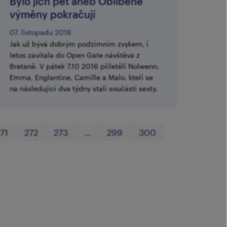
​Bylo jich pět aneb Oblíbené
výměny pokračují
07. listopadu 2016
Jak už bývá dobrým podzimním zvykem, i
letos zavítala do Open Gate návštěva z
Bretaně. V pátek 7.10 2016 přiletěli Nolwenn,
Emma, Englantine, Camille a Malo, kteří se
na následující dva týdny stali součástí sexty.
První
Poslední
71
272
273
…
299
300