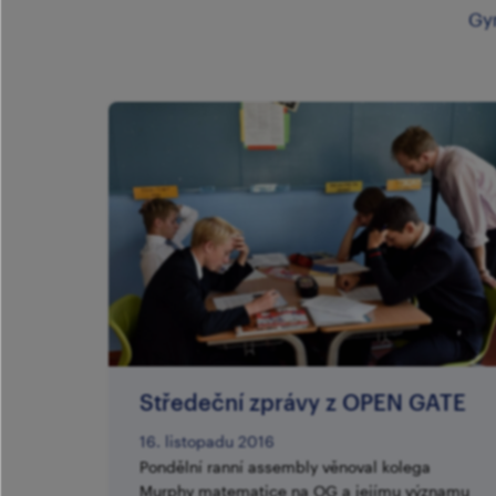
Gy
Středeční zprávy z OPEN GATE
16. listopadu 2016
Pondělní ranní assembly věnoval kolega
Murphy matematice na OG a jejímu významu