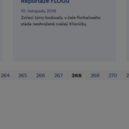
Reportáže FLOGu
10. listopadu 2016
Zvířecí týmy bodovaly, v čele florbalového
stáda neohroženě cválají Klisničky.
264
265
266
267
268
269
270
2