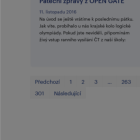
Páteční zprávy z OPEN GATE
11. listopadu 2016
Na úvod se ještě vrátíme k poslednímu pátku.
Jak víte, probíhalo u nás krajské kolo logické
olympiády. Pokud jste neviděli, připomínám
živý vstup ranního vysílání ČT z naší školy:
Předchozí
1
2
3
…
263
301
Následující