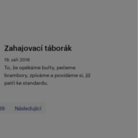
Zahajovací táborák
19. září 2016
To, že opékáme buřty, pečeme
brambory, zpíváme a povídáme si, již
patří ke standardu.
První
Poslední
39
Následující