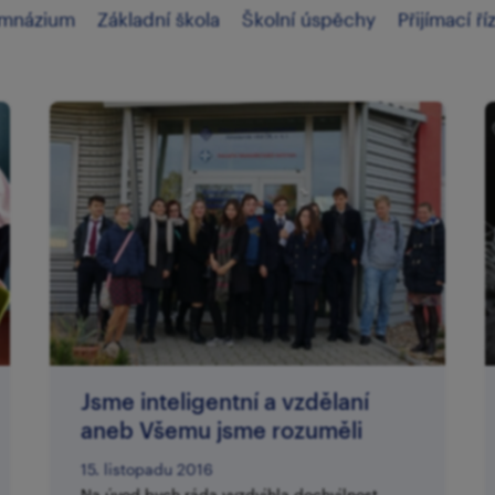
mnázium
Základní škola
Školní úspěchy
Přijímací ří
​Jsme inteligentní a vzdělaní
aneb Všemu jsme rozuměli
15. listopadu 2016
Na úvod bych ráda vyzdvihla dochvilnost