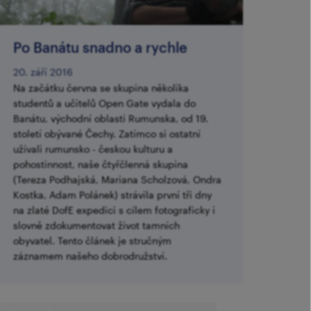
​Po Banátu snadno a rychle
20. září 2016
Na začátku června se skupina několika
studentů a učitelů Open Gate vydala do
Banátu, východní oblasti Rumunska, od 19.
století obývané Čechy. Zatímco si ostatní
užívali rumunsko - českou kulturu a
pohostinnost, naše čtyřčlenná skupina
(Tereza Podhajská, Mariana Scholzová, Ondra
Kostka, Adam Polánek) strávila první tři dny
na zlaté DofE expedici s cílem fotograficky i
slovně zdokumentovat život tamních
obyvatel. Tento článek je stručným
záznamem našeho dobrodružství.