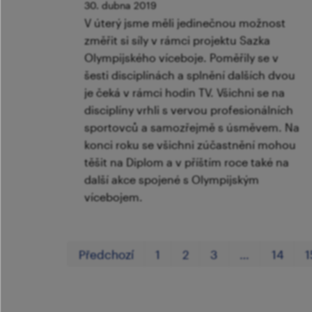
30. dubna 2019
V úterý jsme měli jedinečnou možnost
změřit si síly v rámci projektu Sazka
Olympijského víceboje. Poměřily se v
šesti disciplínách a splnění dalších dvou
je čeká v rámci hodin TV. Všichni se na
disciplíny vrhli s vervou profesionálních
sportovců a samozřejmě s úsměvem. Na
konci roku se všichni zúčastnění mohou
těšit na Diplom a v příštím roce také na
další akce spojené s Olympijským
vícebojem.
Předchozí
1
2
3
…
14
1