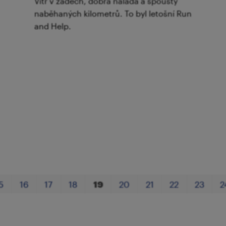
Vítr v zádech, dobrá nálada a spousty
naběhaných kilometrů. To byl letošní Run
and Help.
5
16
17
18
19
20
21
22
23
2