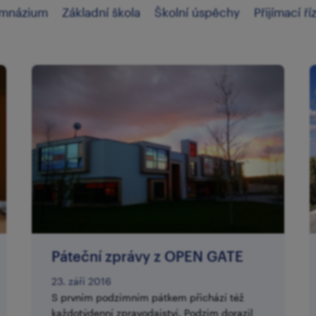
mnázium
Základní škola
Školní úspěchy
Přijímací ří
Páteční zprávy z OPEN GATE
23. září 2016
S prvním podzimním pátkem přichází též
každotýdenní zpravodajství. Podzim dorazil