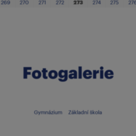
269
270
271
272
273
274
275
27
Fotogalerie
Gymnázium
Základní škola