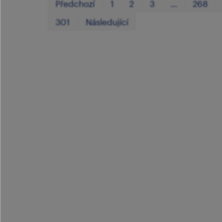
Předchozí
1
2
3
…
268
301
Následující