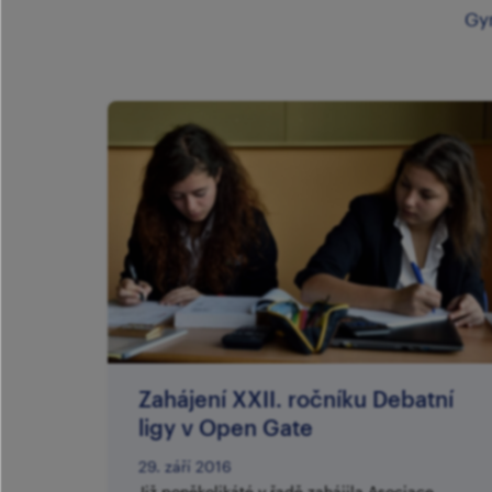
Gy
Zahájení XXII. ročníku Debatní
ligy v Open Gate
29. září 2016
Již poněkolikáté v řadě zahájila Asociace