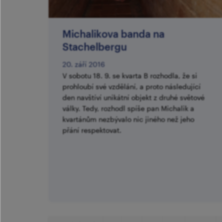
​Michalikova banda na
Stachelbergu
20. září 2016
V sobotu 18. 9. se kvarta B rozhodla, že si
prohloubí své vzdělání, a proto následující
den navštíví unikátní objekt z druhé světové
války. Tedy, rozhodl spíše pan Michalik a
kvartánům nezbývalo nic jiného než jeho
přání respektovat.