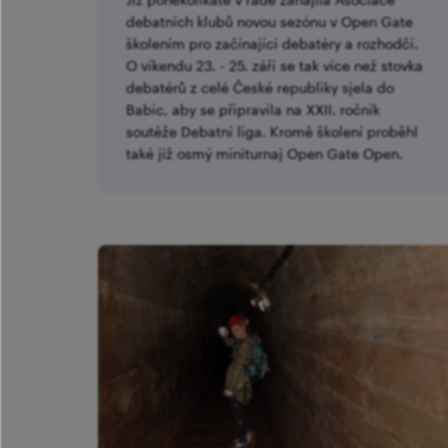
debatních klubů novou sezónu v Open Gate
školením pro začínající debatéry a rozhodčí.
O víkendu 23. - 25. září se tak více než stovka
debatérů z celé České republiky sjela do
Babic, aby se připravila na XXII. ročník
soutěže Debatní liga. Kromě školení proběhl
také již osmý miniturnaj Open Gate Open.