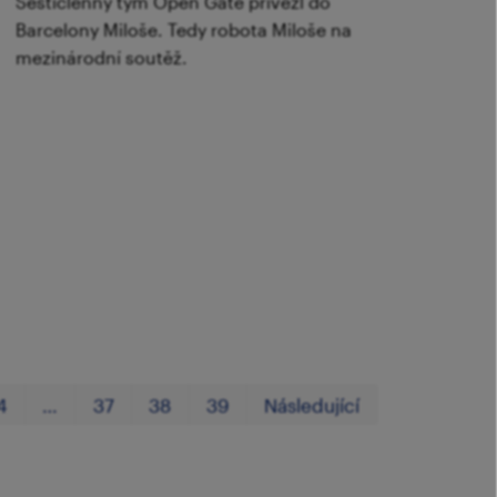
Šestičlenný tým Open Gate přivezl do
Barcelony Miloše. Tedy robota Miloše na
mezinárodní soutěž.
První
Poslední
4
…
37
38
39
Následující