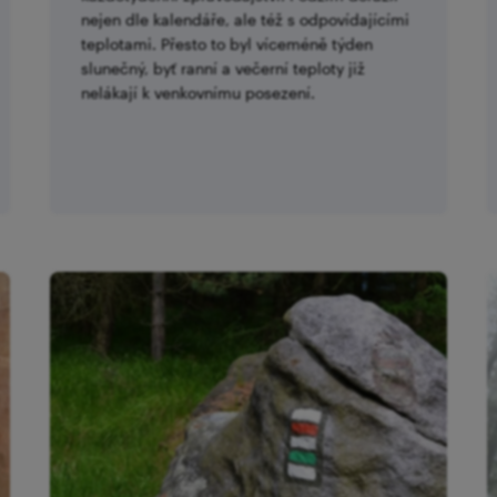
nejen dle kalendáře, ale též s odpovídajícími
teplotami. Přesto to byl víceméně týden
slunečný, byť ranní a večerní teploty již
nelákají k venkovnímu posezení.