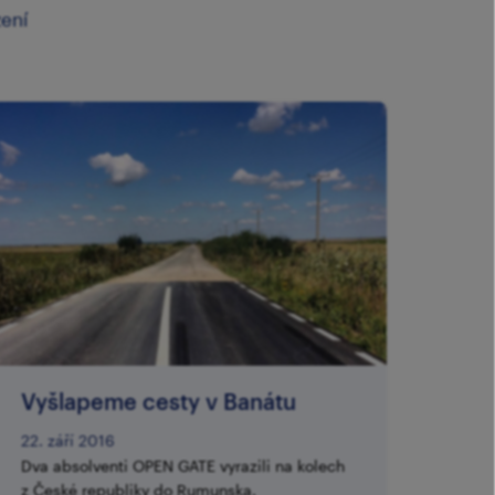
zení
​Vyšlapeme cesty v Banátu
22. září 2016
Dva absolventi OPEN GATE vyrazili na kolech
z České republiky do Rumunska.