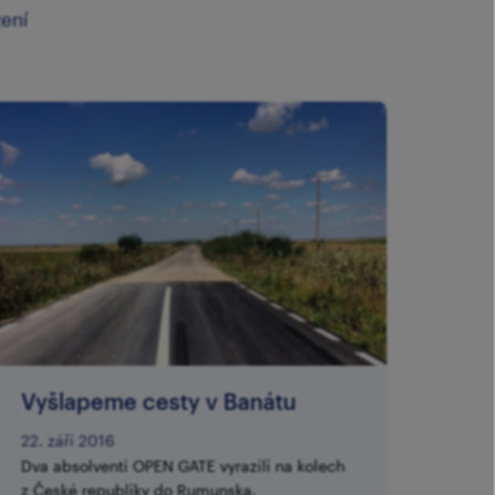
zení
​Vyšlapeme cesty v Banátu
22. září 2016
Dva absolventi OPEN GATE vyrazili na kolech
z České republiky do Rumunska.