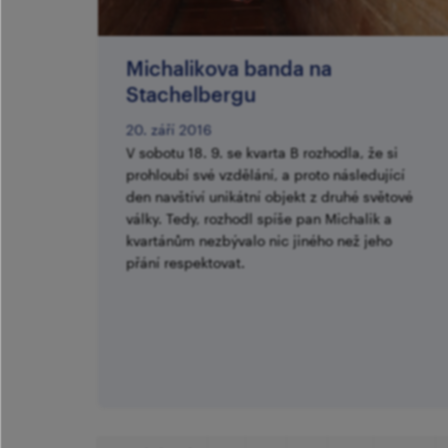
​Michalikova banda na
Stachelbergu
20. září 2016
V sobotu 18. 9. se kvarta B rozhodla, že si
prohloubí své vzdělání, a proto následující
den navštíví unikátní objekt z druhé světové
války. Tedy, rozhodl spíše pan Michalik a
kvartánům nezbývalo nic jiného než jeho
přání respektovat.