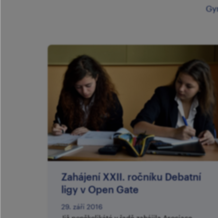
Gy
Zahájení XXII. ročníku Debatní
ligy v Open Gate
29. září 2016
Již poněkolikáté v řadě zahájila Asociace