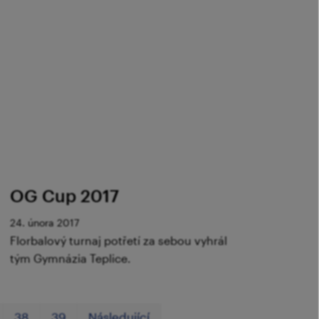
OG Cup 2017
24. února 2017
Florbalový turnaj potřetí za sebou vyhrál
tým Gymnázia Teplice.
První
Poslední
38
39
Následující