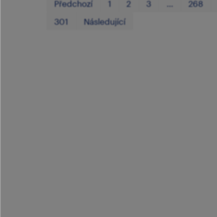
Předchozí
1
2
3
…
268
301
Následující