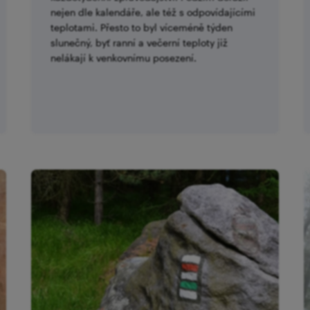
nejen dle kalendáře, ale též s odpovídajícími
teplotami. Přesto to byl víceméně týden
slunečný, byť ranní a večerní teploty již
nelákají k venkovnímu posezení.