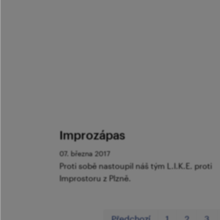
Improzápas
07. března 2017
Proti sobě nastoupil náš tým L.I.K.E. proti
Improstoru z Plzně.
Předchozí
1
2
3