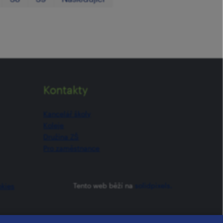
Kontakty
Kancelář školy
Koleje
Družina ZŠ
Pro zaměstnance
Tento web běží na
solidpixels.
okies