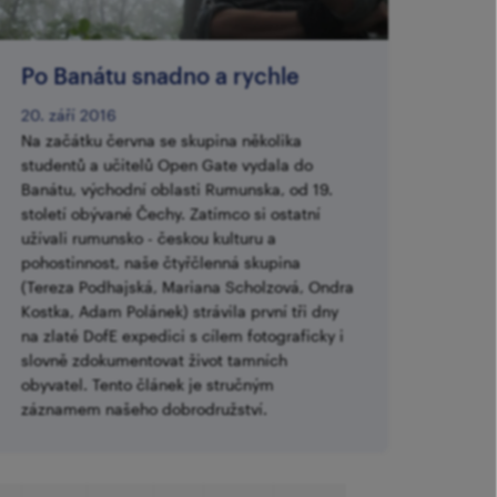
​Po Banátu snadno a rychle
20. září 2016
Na začátku června se skupina několika
studentů a učitelů Open Gate vydala do
Banátu, východní oblasti Rumunska, od 19.
století obývané Čechy. Zatímco si ostatní
užívali rumunsko - českou kulturu a
pohostinnost, naše čtyřčlenná skupina
(Tereza Podhajská, Mariana Scholzová, Ondra
Kostka, Adam Polánek) strávila první tři dny
na zlaté DofE expedici s cílem fotograficky i
slovně zdokumentovat život tamních
obyvatel. Tento článek je stručným
záznamem našeho dobrodružství.