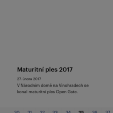
Maturitní ples 2017
27. února 2017
V Národním domě na Vinohradech se
konal maturitní ples Open Gate.
…
30
31
32
33
34
35
36
37