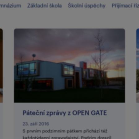
mnázium
Základní škola
Školní úspěchy
Přijímací ří
Páteční zprávy z OPEN GATE
23. září 2016
S prvním podzimním pátkem přichází též
každotýdenní zpravodajství. Podzim dorazil