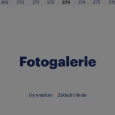
269
270
271
272
273
274
275
27
Fotogalerie
Gymnázium
Základní škola