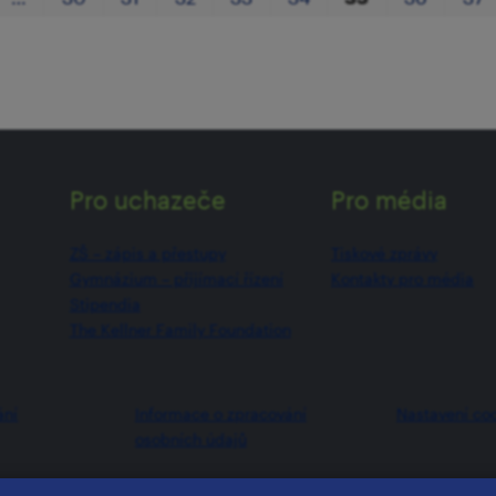
Pro uchazeče
Pro média
ZŠ –⁠⁠⁠⁠⁠ zápis a přestupy
Tiskové zprávy
Gymnázium –⁠⁠⁠⁠⁠ přijímací řízení
Kontakty pro média
Stipendia
The Kellner Family Foundation
ání
Informace o zpracování
Nastavení co
osobních údajů