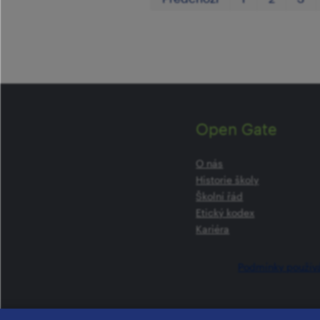
Open Gate
O nás
Historie školy
Školní řád
Etický kodex
Kariéra
Podmínky použív