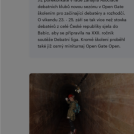
debatních klubů novou sezónu v Open Gate
školením pro začínající debatéry a rozhodčí.
O víkendu 23. - 25. září se tak více než stovka
debatérů z celé České republiky sjela do
Babic, aby se připravila na XXII. ročník
soutěže Debatní liga. Kromě školení proběhl
také již osmý miniturnaj Open Gate Open.