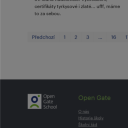
certifikáty tyrkysové i zlaté... ufff, máme
to za sebou.
Předchozí
1
2
3
…
16
1
Open Gate
O nás
Historie školy
Školní řád