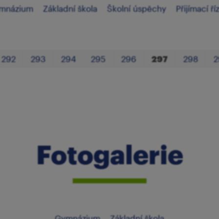
mnázium
Základní škola
Školní úspěchy
Přijímací ří
292
293
294
295
296
297
298
2
Fotogalerie
Gymnázium
Základní škola