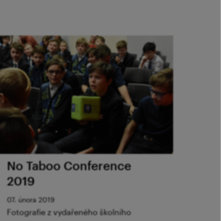
No Taboo Conference
2019
07. února 2019
Fotografie z vydařeného školního