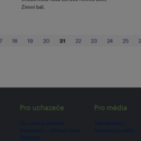
Zimní bál.
7
18
19
20
21
22
23
24
25
Pro uchazeče
Pro média
ZŠ –⁠⁠⁠⁠⁠ zápis a přestupy
Tiskové zprávy
Gymnázium –⁠⁠⁠⁠⁠ přijímací řízení
Kontakty pro média
Stipendia