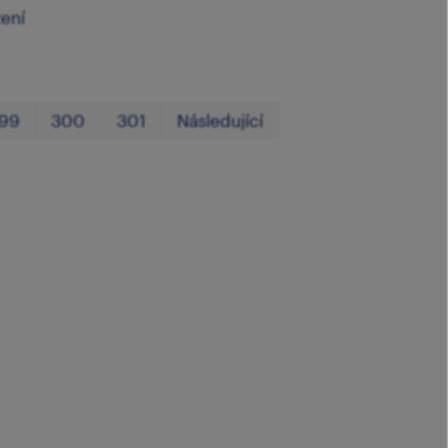
zení
První
Poslední
99
300
301
Následující