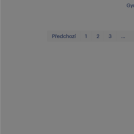
Gy
Předchozí
1
2
3
…