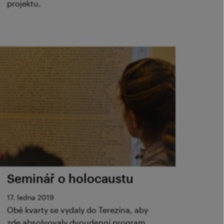
projektu.
Seminář o holocaustu
17. ledna 2019
Obě kvarty se vydaly do Terezína, aby
zde absolvovaly dvoudenní program