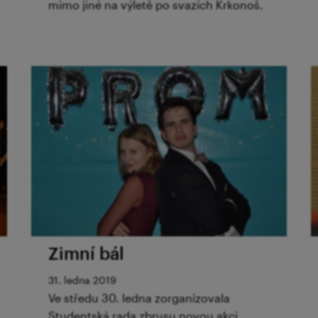
mimo jiné na výletě po svazích Krkonoš.
Zimní bál
31. ledna 2019
Ve středu 30. ledna zorganizovala
Studentská rada zbrusu novou akci,