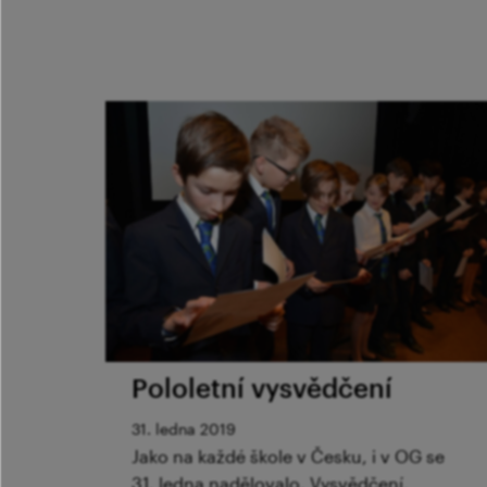
Pololetní vysvědčení
31. ledna 2019
Jako na každé škole v Česku, i v OG se
31. ledna nadělovalo. Vysvědčení,