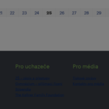
21
22
23
24
25
26
27
28
29
Pro uchazeče
Pro média
ZŠ –⁠⁠⁠⁠⁠ zápis a přestupy
Tiskové zprávy
Gymnázium –⁠⁠⁠⁠⁠ přijímací řízení
Kontakty pro média
Stipendia
The Kellner Family Foundation