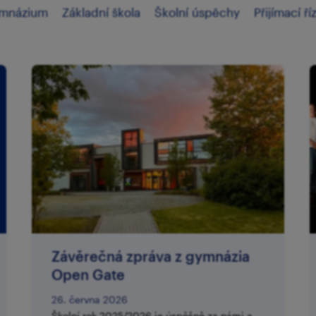
mnázium
Základní škola
Školní úspěchy
Přijímací ří
Závěrečná zpráva z gymnázia
Open Gate
26. června 2026
Školní rok 2025/2026 je úspěšně za námi a