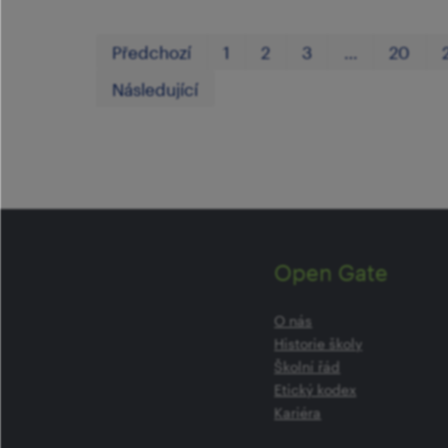
Předchozí
1
2
3
…
20
Následující
Open Gate
O nás
Historie školy
Školní řád
Etický kodex
Kariéra