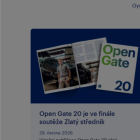
Gy
Open Gate 20 je ve finále
soutěže Zlatý středník
29. června 2026
Výroční publikace Open Gate 20 plná