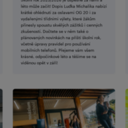
léto může začít! Dopis Luďka Michalika nabízí
krátké ohlédnutí za oslavami OG 20 i za
vydařenými třídními výlety, které žákům
přinesly spoustu skvělých zážitků i cenných
zkušeností. Dočtete se v něm také o
plánovaných novinkách na příští školní rok,
včetně úpravy pravidel pro používání
mobilních telefonů. Přejeme vám všem
krásné, odpočinkové léto a těšíme se na
viděnou opět v září!