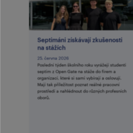
Septimáni získávají zkušenosti
na stážích
25. června 2026
Poslední týden školního roku vyrážejí studenti
septim z Open Gate na stáže do firem a
organizací, které si sami vybírají a oslovují.
Mají tak příležitost poznat reálné pracovní
prostředí a nahlédnout do různých profesních
oborů.