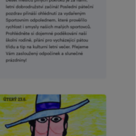
letní dobrodružství začíná! Poslední páteční
pozdrav přináší ohlédnutí za vydařeným
Sportovním odpolednem, které prověřilo
rychlost i smysly našich malých sportovců.
Prohlédněte si dojemné poděkování naší
školní rodině, přání pro vycházející pátou
třídu a tip na kulturní letní večer. Přejeme
Vám zasloužený odpočinek a slunečné
prázdniny!