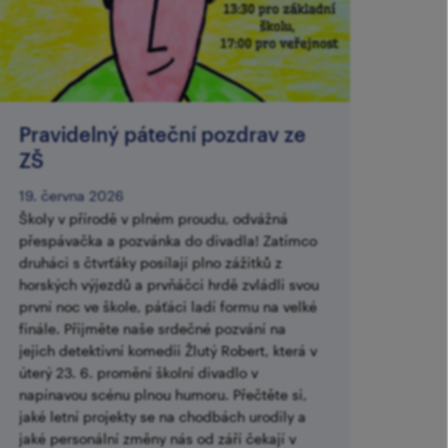
Pravidelný páteční pozdrav ze
ZŠ
19. června 2026
Školy v přírodě v plném proudu, odvážná
přespávačka a pozvánka do divadla! Zatímco
druháci s čtvrťáky posílají plno zážitků z
horských výjezdů a prvňáčci hrdě zvládli svou
první noc ve škole, páťáci ladí formu na velké
finále. Přijměte naše srdečné pozvání na
jejich detektivní komedii Žlutý Robert, která v
úterý 23. 6. promění školní divadlo v
napínavou scénu plnou humoru. Přečtěte si,
jaké letní projekty se na chodbách urodily a
jaké personální změny nás od září čekají v