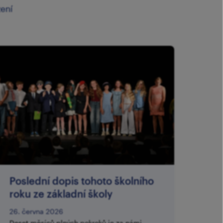
zení
Poslední dopis tohoto školního
roku ze základní školy
26. června 2026
Deset měsíců plných pokroků je za námi,