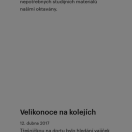
nepotřebných studijních materiálů
našimi oktavány.
Velikonoce na kolejích
12. dubna 2017
Třešničkou na dortu bylo hledání vajíček