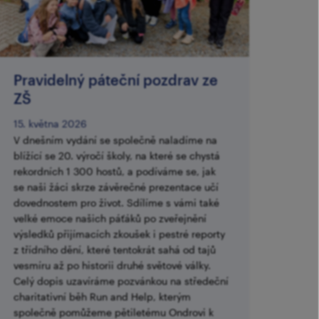
Pravidelný páteční pozdrav ze
ZŠ
15. května 2026
V dnešním vydání se společně naladíme na
blížící se 20. výročí školy, na které se chystá
rekordních 1 300 hostů, a podíváme se, jak
se naši žáci skrze závěrečné prezentace učí
dovednostem pro život. Sdílíme s vámi také
velké emoce našich páťáků po zveřejnění
výsledků přijímacích zkoušek i pestré reporty
z třídního dění, které tentokrát sahá od tajů
vesmíru až po historii druhé světové války.
Celý dopis uzavíráme pozvánkou na středeční
charitativní běh Run and Help, kterým
společně pomůžeme pětiletému Ondrovi k