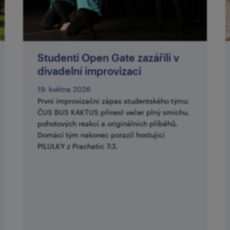
Studenti Open Gate zazářili v
divadelní improvizaci
19. května 2026
První improvizační zápas studentského týmu
ČUS BUS KAKTUS přinesl večer plný smíchu,
pohotových reakcí a originálních příběhů.
Domácí tým nakonec porazil hostující
PILULKY z Prachatic 7:3.