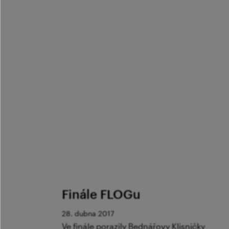
Finále FLOGu
28. dubna 2017
Ve finále porazily Bednářovy Klisničky