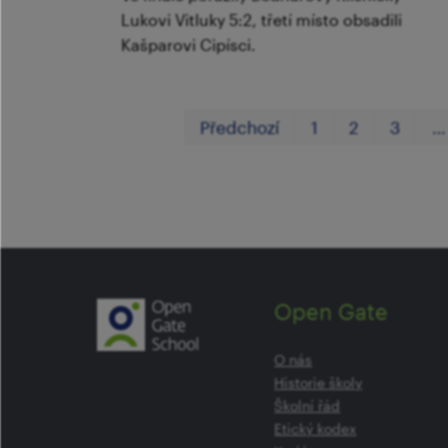
Lukovi Vitluky 5:2, třetí místo obsadili
Kašparovi Cipísci.
Předchozí
1
2
3
…
Open Gate
O nás
Historie školy
Školní řád
Etický kodex