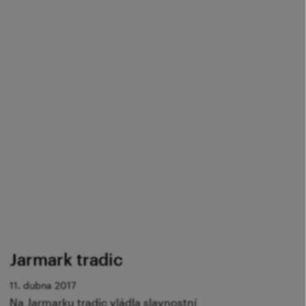
Jarmark tradic
11. dubna 2017
Na Jarmarku tradic vládla slavnostní