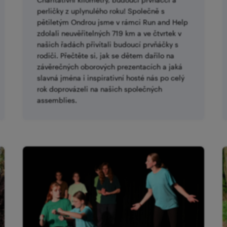
perličky z uplynulého roku! Společně s
pětiletým Ondrou jsme v rámci Run and Help
zdolali neuvěřitelných 719 km a ve čtvrtek v
našich řadách přivítali budoucí prvňáčky s
rodiči. Přečtěte si, jak se dětem dařilo na
závěrečných oborových prezentacích a jaká
slavná jména i inspirativní hosté nás po celý
rok doprovázeli na našich společných
assemblies.