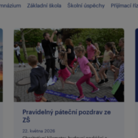
mnázium
Základní škola
Školní úspěchy
Přijímací ří
Pravidelný páteční pozdrav ze
ZŠ
22. května 2026
Charitativní kilometry, budoucí prvňáčci a