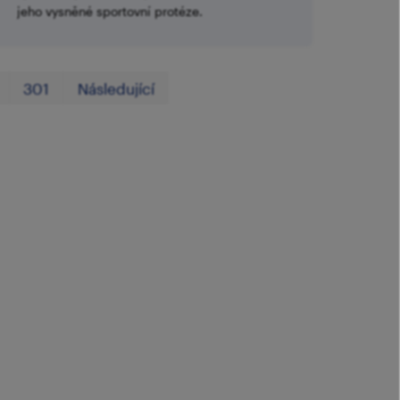
jeho vysněné sportovní protéze.
První
Poslední
301
Následující