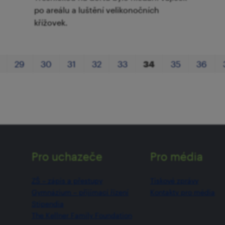
po areálu a luštění velikonočních
křížovek.
29
30
31
32
33
34
35
36
Pro uchazeče
Pro média
ZŠ –⁠⁠⁠⁠⁠ zápis a přestupy
Tiskové zprávy
Gymnázium –⁠⁠⁠⁠⁠ přijímací řízení
Kontakty pro média
Stipendia
The Kellner Family Foundation