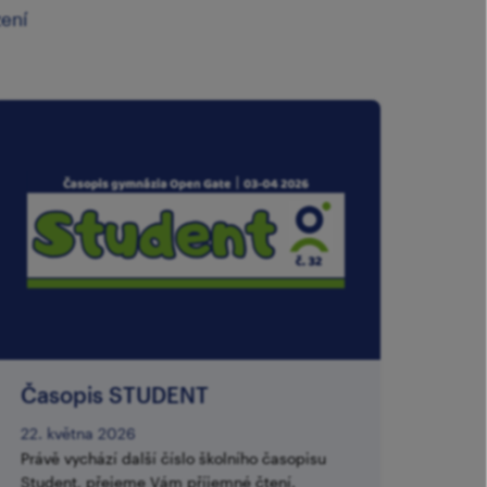
zení
Časopis STUDENT
22. května 2026
Právě vychází další číslo školního časopisu
Student, přejeme Vám příjemné čtení.