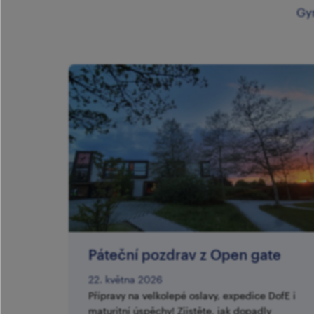
Gy
Páteční pozdrav z Open gate
22. května 2026
Přípravy na velkolepé oslavy, expedice DofE i
maturitní úspěchy! Zjistěte, jak dopadly