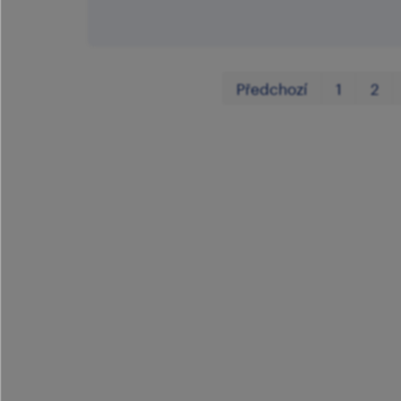
Předchozí
1
2