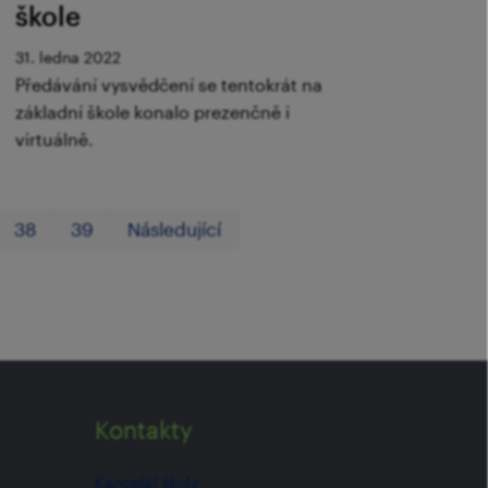
škole
31. ledna 2022
Předávání vysvědčení se tentokrát na
základní škole konalo prezenčně i
virtuálně.
První
Poslední
38
39
Následující
Kontakty
Kancelář školy