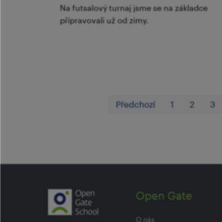
Na futsalový turnaj jsme se na základce
připravovali už od zimy.
Předchozí
1
2
3
Open Gate
O nás