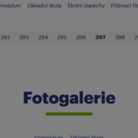
mnázium
Základní škola
Školní úspěchy
Přijímací ří
292
293
294
295
296
297
298
2
Fotogalerie
Gymnázium
Základní škola