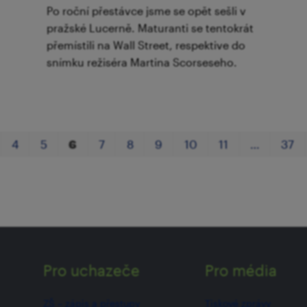
Po roční přestávce jsme se opět sešli v
pražské Lucerně. Maturanti se tentokrát
přemístili na Wall Street, respektive do
snímku režiséra Martina Scorseseho.
4
5
6
7
8
9
10
11
…
37
Pro uchazeče
Pro média
ZŠ –⁠⁠⁠⁠⁠ zápis a přestupy
Tiskové zprávy