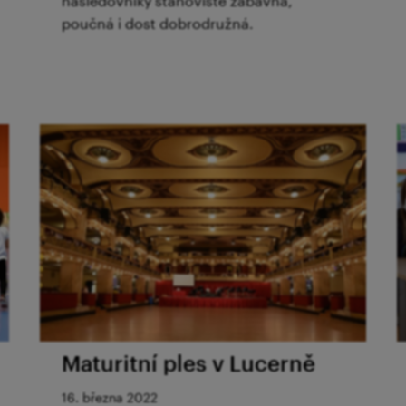
následovníky stanoviště zábavná,
poučná i dost dobrodružná.
Maturitní ples v Lucerně
16. března 2022