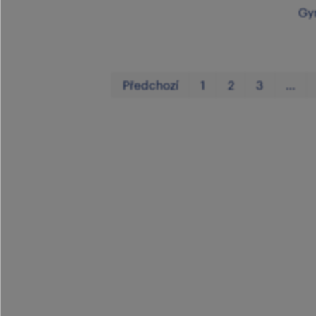
Gy
Předchozí
1
2
3
…