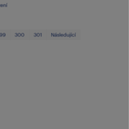
zení
První
Poslední
99
300
301
Následující