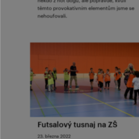
někdo z hot dogů, ale popravdě, kvůli
těmto provokativním elementům jsme se
nehoufovali.
Futsalový tusnaj na ZŠ
23. března 2022