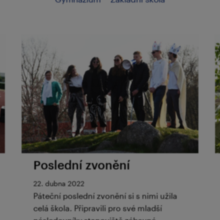
Poslední zvonění
22. dubna 2022
Páteční poslední zvonění si s nimi užila
celá škola. Připravili pro své mladší