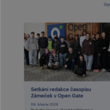
Gy
Setkání redakce časopisu
Zámeček v Open Gate
04. března 2026
Poslední únorový víkend hostil kampus