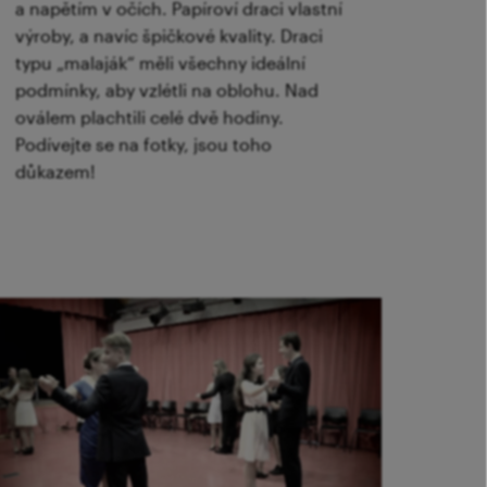
a napětím v očích. Papíroví draci vlastní
výroby, a navíc špičkové kvality. Draci
typu „malaják“ měli všechny ideální
podmínky, aby vzlétli na oblohu. Nad
oválem plachtili celé dvě hodiny.
Podívejte se na fotky, jsou toho
důkazem!