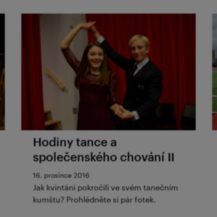
Hodiny tance a
společenského chování II
16. prosince 2016
Jak kvintáni pokročili ve svém tanečním
kumštu? Prohlédněte si pár fotek.