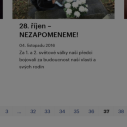
28. říjen –
NEZAPOMENEME!
04. listopadu 2016
Za 1. a 2. světové války naši předci
bojovali za budoucnost naší vlasti a
svých rodin
3
…
32
33
34
35
36
37
38