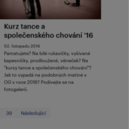
Kurz tance a
společenského chování '16
02. listopadu 2016
Pamatujete? Na bílé rukavičky, vyšívané
kapesníčky, prodloužené, věneček? Na
"kursy tance a společenského chování"?
Jak to vypadá na podobných matiné v
OG v roce 2016? Podívejte se na
fotogalerii.
První
Poslední
39
Následující