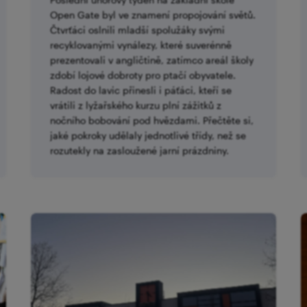
Open Gate byl ve znamení propojování světů.
Čtvrťáci oslnili mladší spolužáky svými
recyklovanými vynálezy, které suverénně
prezentovali v angličtině, zatímco areál školy
zdobí lojové dobroty pro ptačí obyvatele.
Radost do lavic přinesli i páťáci, kteří se
vrátili z lyžařského kurzu plní zážitků z
nočního bobování pod hvězdami. Přečtěte si,
jaké pokroky udělaly jednotlivé třídy, než se
rozutekly na zasloužené jarní prázdniny.