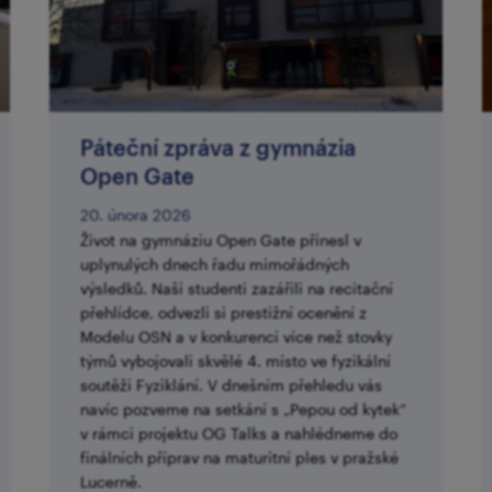
Páteční zpráva z gymnázia
Open Gate
20. února 2026
Život na gymnáziu Open Gate přinesl v
uplynulých dnech řadu mimořádných
výsledků. Naši studenti zazářili na recitační
přehlídce, odvezli si prestižní ocenění z
Modelu OSN a v konkurenci více než stovky
týmů vybojovali skvělé 4. místo ve fyzikální
soutěži Fyziklání. V dnešním přehledu vás
navíc pozveme na setkání s „Pepou od kytek“
v rámci projektu OG Talks a nahlédneme do
finálních příprav na maturitní ples v pražské
Lucerně.