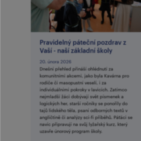
Pravidelný páteční pozdrav z
Vaší - naší základní školy
20. února 2026
Dnešní přehled přináší ohlédnutí za
komunitními akcemi, jako byla Kavárna pro
rodiče či masopustní veselí, i za
individuálními pokroky v lavicích. Zatímco
nejmladší žáci dobývají svět písmenek a
logických her, starší ročníky se ponořily do
tajů lidského těla, psaní odborných textů v
angličtině či analýzy sci-fi příběhů. Páťáci se
navíc připravují na svůj lyžařský kurz, který
uzavře únorový program školy.