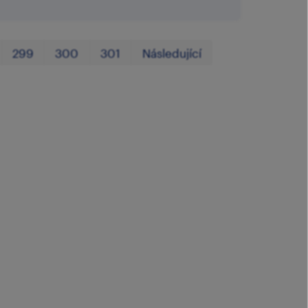
První
Poslední
299
300
301
Následující