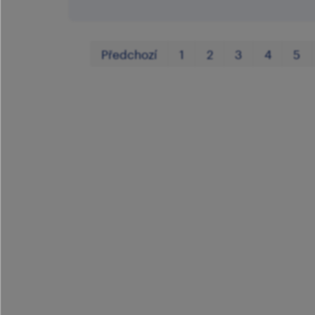
Předchozí
1
2
3
4
5