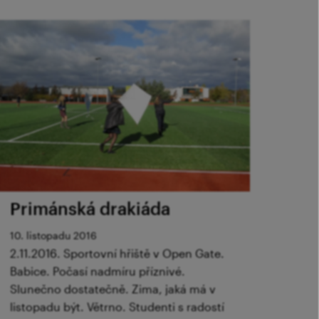
Primánská drakiáda
10. listopadu 2016
2.11.2016. Sportovní hřiště v Open Gate.
Babice. Počasí nadmíru příznivé.
Slunečno dostatečně. Zima, jaká má v
listopadu být. Větrno. Studenti s radostí