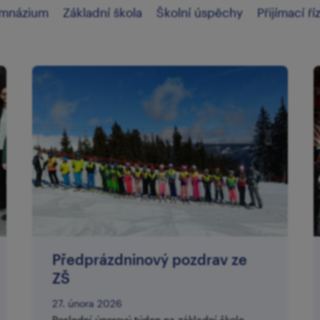
mnázium
Základní škola
Školní úspěchy
Přijímací ří
Předprázdninový pozdrav ze
ZŠ
27. února 2026
Poslední únorový týden na základní škole