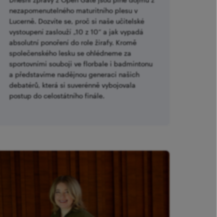
nezapomenutelného maturitního plesu v
Lucerně. Dozvíte se, proč si naše učitelské
vystoupení zaslouží „10 z 10“ a jak vypadá
absolutní ponoření do role žirafy. Kromě
společenského lesku se ohlédneme za
sportovními souboji ve florbale i badmintonu
a představíme nadějnou generaci našich
debatérů, která si suverénně vybojovala
postup do celostátního finále.