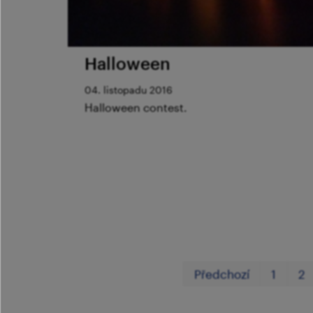
Halloween
04. listopadu 2016
Halloween contest.
Předchozí
1
2