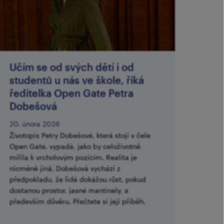
Učím se od svých dětí i od
studentů u nás ve škole, říká
ředitelka Open Gate Petra
Dobešová
20. února 2026
Životopis Petry Dobešové, která stojí v čele
Open Gate, vypadá, jako by celoživotně
mířila k vrcholovým pozicím. Realita je
nicméně jiná. Dobešová vychází z
předpokladu, že lidé dokážou růst, pokud
dostanou prostor, jasné mantinely, a
především důvěru. Přečtete si její příběh.