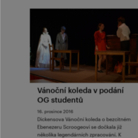
Vánoční koleda v podání
OG studentů
16. prosince 2016
Dickensova Vánoční koleda o bezcitném
Ebenezeru Scroogeovi se dočkala již
několika legendárních zpracování. K