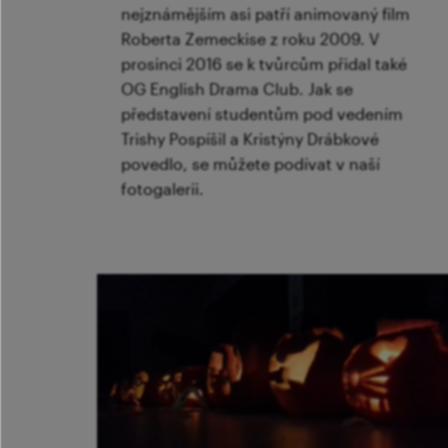
nejznámějším asi patří animovaný film
Roberta Zemeckise z roku 2009. V
prosinci 2016 se k tvůrcům přidal také
OG English Drama Club. Jak se
představení studentům pod vedením
Trishy Pospíšil a Kristýny Drábkové
povedlo, se můžete podívat v naší
fotogalerii.