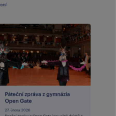
zení
Páteční zpráva z gymnázia
Open Gate
27. února 2026
Dnešní zprávy z Open Gate jsou plné dojmů z