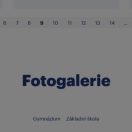
6
7
8
9
10
11
12
13
14
…
Fotogalerie
Gymnázium
Základní škola