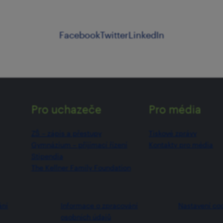
Facebook
Twitter
LinkedIn
Pro uchazeče
Pro média
ZŠ –⁠⁠⁠⁠⁠ zápis a přestupy
Tiskové zprávy
Gymnázium –⁠⁠⁠⁠⁠ přijímací řízení
Kontakty pro média
Stipendia
The Kellner Family Foundation
ání
Informace o zpracování
Nastavení co
osobních údajů