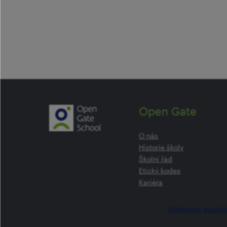
Open Gate
O nás
Historie školy
Školní řád
Etický kodex
Kariéra
Podmínky použív