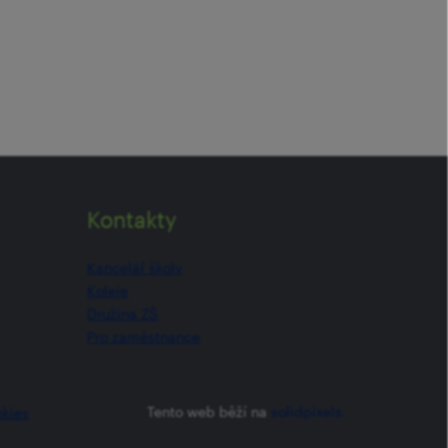
Kontakty
Kancelář školy
Koleje
Družina ZŠ
Pro zaměstnance
Tento web běží na
solidpixels.
okies