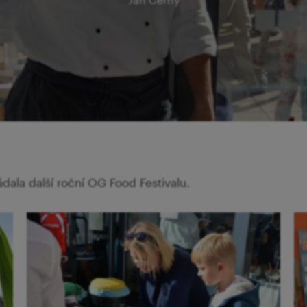
ádala další roční OG Food Festivalu.