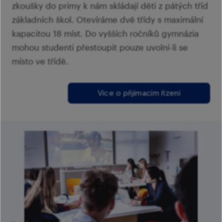
zkoušky do primy k nám skládají děti z pátých tříd
základních škol. Otevíráme dvě třídy s maximální
kapacitou 18 míst. Do vyšších ročníků gymnázia
mohou studenti přestoupit pouze uvolní-li se
místo ve třídě.
Více o přijímacím řízení