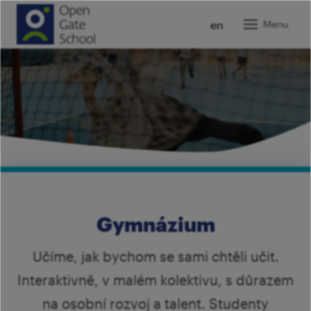
cz
en
Menu
O ná
Zákla
Gymn
Ja
Kolej
Ja
In
Kam
ro
U
Pr
Pora
Kr
K
Vy
T
Gymnázium
Novi
Pr
Pr
Šk
Tý
St
Karié
Učíme, jak bychom se sami chtěli učit.
Tý
P
V
Ví
Pr
Interaktivně, v malém kolektivu, s důrazem
Kont
ro
Ví
Pr
na osobní rozvoj a talent. Studenty