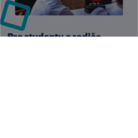
Pro studenty a rodiče
Důležité informace, dokumenty a odkazy pro
studenty a jejich zákonné zástupce. Najdete zde
harmonogram školního roku, rozvrhy, jídelníček,
podrobnosti o uniformách, odkazy na platformy i
zápisy ze školské rady.
Podrobnosti ke studiu