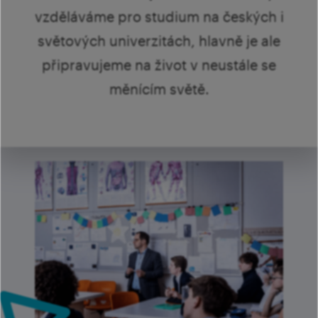
šk
Mi
Ví
vzděláváme pro studium na českých i
p
světových univerzitách, hlavně je ale
Ab
sl
připravujeme na život v neustále se
Ví
měnícím světě.