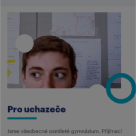
Pro uchazeče
Jsme všeobecné osmileté gymnázium. Přijímací