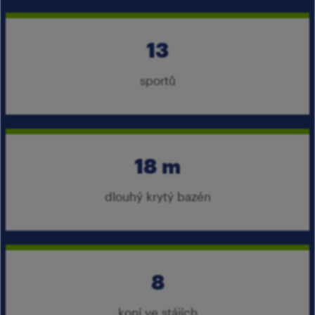
13
sportů
18 m
dlouhý krytý bazén
8
koní ve stájích