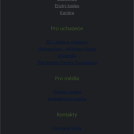
Etický kodex
Kariéra
Pro uchazeče
ZŠ –⁠⁠⁠⁠⁠ zápis a přestupy
Gymnázium –⁠⁠⁠⁠⁠ přijímací řízení
Stipendia
The Kellner Family Foundation
Pro média
Tiskové zprávy
Kontakty pro média
Kontakty
Kancelář školy