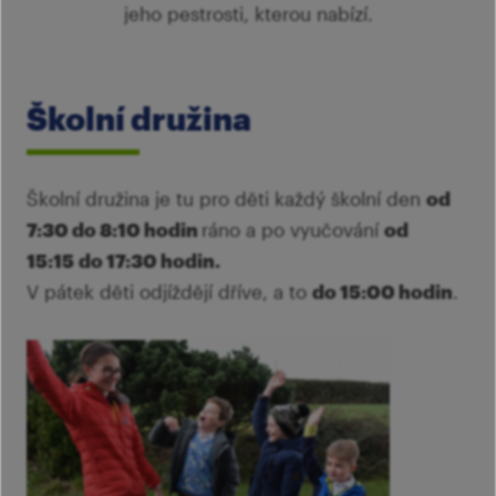
Ví
jeho pestrosti, kterou nabízí.
Mi
Ví
šk
p
Ab
sl
Školní družina
Ví
Školní družina je tu pro děti každý školní den
od
7:30 do 8:10 hodin
ráno a po vyučování
od
15:15 do 17:30 hodin.
V pátek děti odjíždějí dříve, a to
do 15:00 hodin
.