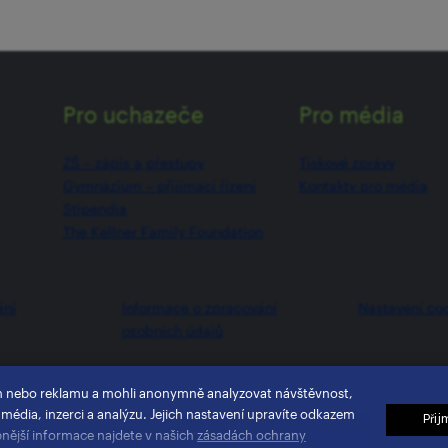
Pro uchazeče
Pro média
ZŠ –⁠⁠⁠⁠⁠ zápis a přestupy
Tiskové zprávy
Gymnázium –⁠⁠⁠⁠⁠ přijímací řízení
Kontakty pro média
Stipendia
The Kellner Family Foundation
ání
Informace o zpracování
Nastavení co
osobních údajů
h nebo reklamu a mohli anonymně analyzovat návštěvnost,
 média, inzerci a analýzu. Jejich nastavení upravíte odkazem
Přij
bnější informace najdete v našich
zásadách ochrany