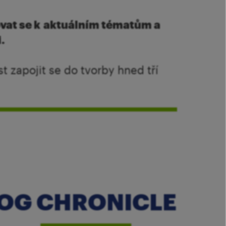
ovat se k aktuálním tématům a
i.
t zapojit se do tvorby hned tří
OG CHRONICLE