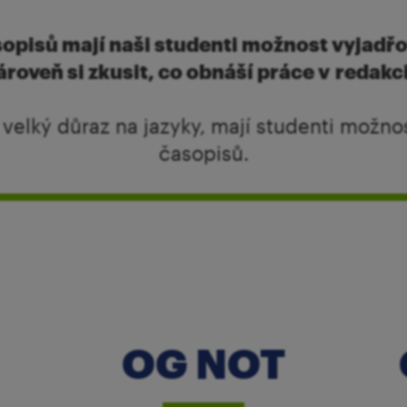
opisů mají naši studenti možnost vyjadř
ároveň si zkusit, co obnáší práce v redakc
e velký důraz na jazyky, mají studenti možnos
časopisů.
OG NOT