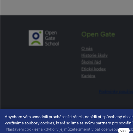
Open Gate
O nás
Historie školy
Školní řád
Etický kodex
Kariéra
Podmínky použív
Abychom vám usnadnili procházení stránek, nabídli přizpůsobený obsa
využíváme soubory cookies, které sdílíme se svými partnery pro sociální
"Nastavení cookies" a kdykoliv jej můžete změnit v patičce webu. Podro
více