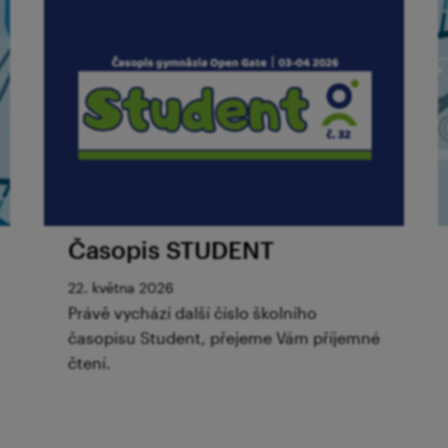
Časopis STUDENT
22. května 2026
Právě vychází další číslo školního
časopisu Student, přejeme Vám příjemné
čtení.