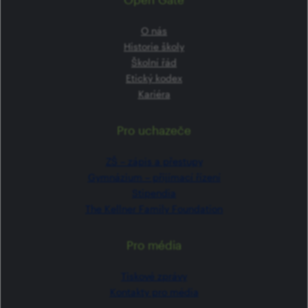
O nás
Historie školy
Školní řád
Etický kodex
Kariéra
Pro uchazeče
ZŠ –⁠⁠⁠⁠⁠ zápis a přestupy
Gymnázium –⁠⁠⁠⁠⁠ přijímací řízení
Stipendia
The Kellner Family Foundation
Pro média
Tiskové zprávy
Kontakty pro média