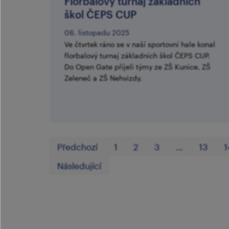
Florbalový turnaj základních
škol ČEPS CUP
06. listopadu 2025
Ve čtvrtek ráno se v naší sportovní hale konal
florbalový turnaj základních škol ČEPS CUP.
Do Open Gate přijeli týmy ze ZŠ Kunice, ZŠ
Zeleneč a ZŠ Nehvizdy.
Předchozí
1
2
3
…
13
1
Následující