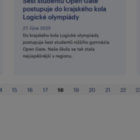
Šest studentů Open Gate
postupuje do krajského kola
Logické olympiády
27. října 2025
Do krajského kola Logické olympiády
postupuje šest studentů nižšího gymnázia
Open Gate. Naše škola se tak stala
nejúspěšnější v regionu.
4
15
16
17
18
19
20
21
22
2