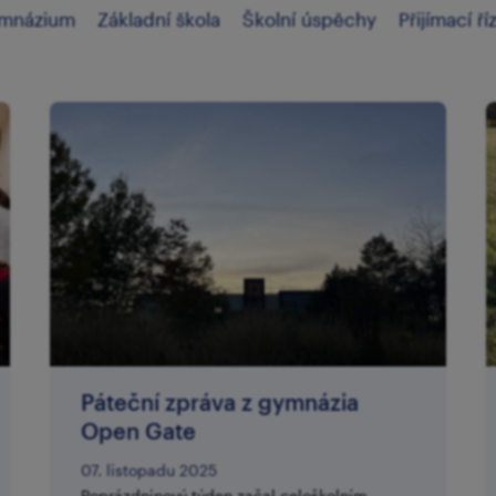
mnázium
Základní škola
Školní úspěchy
Přijímací ří
Páteční zpráva z gymnázia
Open Gate
07. listopadu 2025
Poprázdninový týden začal celoškolním