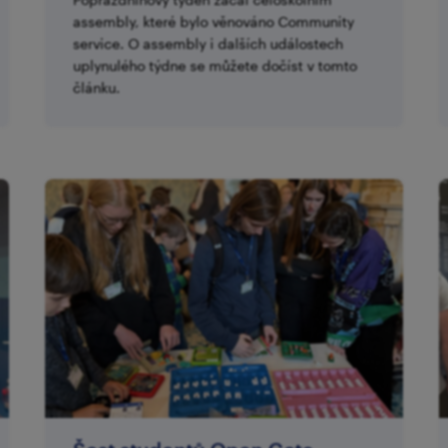
assembly, které bylo věnováno Community
service. O assembly i dalších událostech
uplynulého týdne se můžete dočíst v tomto
článku.