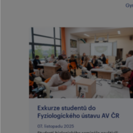
Gy
Exkurze studentů do
Fyziologického ústavu AV ČR
07. listopadu 2025
Studenti biologického semináře navštívili