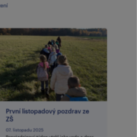
zení
První listopadový pozdrav ze
ZŠ
07. listopadu 2025
Poprázdninový týden utekl jako voda a dnes