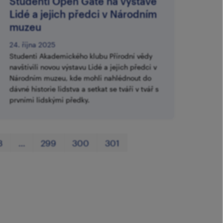
Studenti Open Gate na výstavě
Lidé a jejich předci v Národním
muzeu
24. října 2025
Studenti Akademického klubu Přírodní vědy
navštívili novou výstavu Lidé a jejich předci v
Národním muzeu, kde mohli nahlédnout do
dávné historie lidstva a setkat se tváří v tvář s
prvními lidskými předky.
První
Poslední
3
…
299
300
301