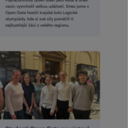
navíc vyvrcholil velkou událostí. Dnes jsme v
Open Gate hostili krajské kolo Logické
olympiády, kde si své síly poměřili ti
nejbystřejší žáci z celého regionu.