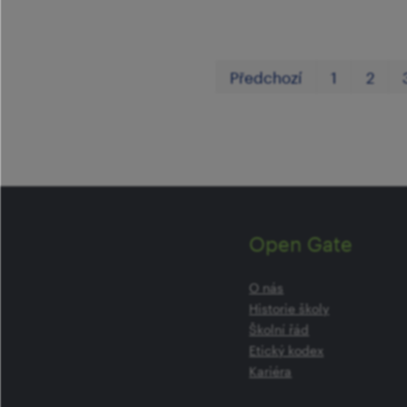
Předchozí
1
2
Open Gate
O nás
Historie školy
Školní řád
Etický kodex
Kariéra