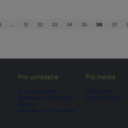
3
…
31
32
33
34
35
36
37
Pro uchazeče
Pro média
ZŠ –⁠⁠⁠⁠⁠ zápis a přestupy
Tiskové zprávy
Gymnázium –⁠⁠⁠⁠⁠ přijímací řízení
Kontakty pro média
Stipendia
The Kellner Family Foundation