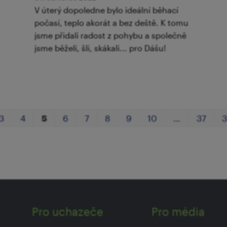
V úterý dopoledne bylo ideální běhací
počasí, teplo akorát a bez deště. K tomu
jsme přidali radost z pohybu a společně
jsme běželi, šli, skákali... pro Dášu!
3
4
5
6
7
8
9
10
…
37
Pro uchazeče
Pro média