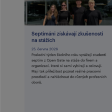
Septimáni získávají zkušenosti
na stážích
25. června 2026
Poslední týden školního roku vyrážejí studenti
septim z Open Gate na stáže do firem a
organizací, které si sami vybírají a oslovují.
Mají tak příležitost poznat reálné pracovní
prostředí a nahlédnout do různých profesních
oborů.