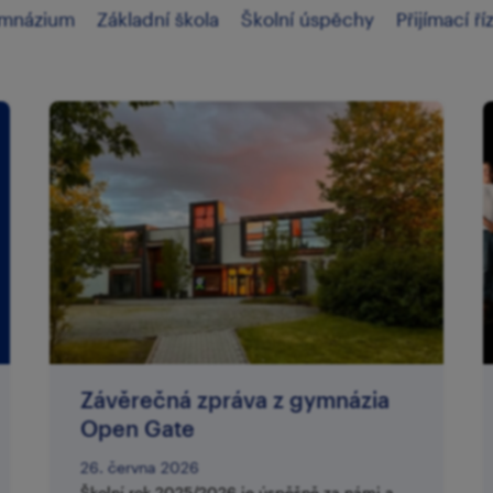
mnázium
Základní škola
Školní úspěchy
Přijímací ří
Závěrečná zpráva z gymnázia
Open Gate
26. června 2026
Školní rok 2025/2026 je úspěšně za námi a