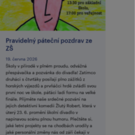
Pravidelný páteční pozdrav ze
ZŠ
19. června 2026
Školy v přírodě v plném proudu, odvážná
přespávačka a pozvánka do divadla! Zatímco
druháci s čtvrťáky posílají plno zážitků z
horských výjezdů a prvňáčci hrdě zvládli svou
první noc ve škole, páťáci ladí formu na velké
finále. Přijměte naše srdečné pozvání na
jejich detektivní komedii Žlutý Robert, která v
úterý 23. 6. promění školní divadlo v
napínavou scénu plnou humoru. Přečtěte si,
jaké letní projekty se na chodbách urodily a
jaké personální změny nás od září čekají v