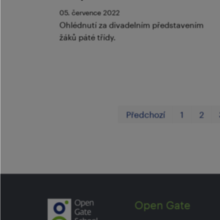
05. července 2022
Ohlédnutí za divadelním představením
žáků páté třídy.
Předchozí
1
2
Open Gate