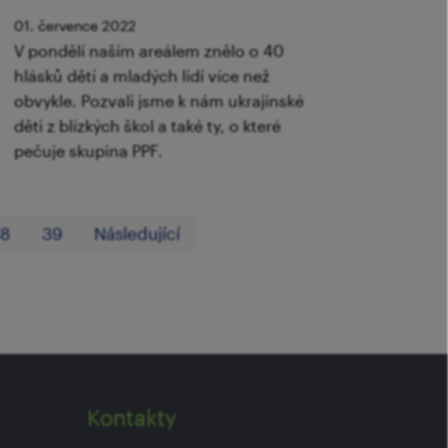
01. července 2022
V pondělí naším areálem znělo o 40
hlásků dětí a mladých lidí více než
obvykle. Pozvali jsme k nám ukrajinské
děti z blízkých škol a také ty, o které
pečuje skupina PPF.
První
Poslední
38
39
Následující
Kontakty