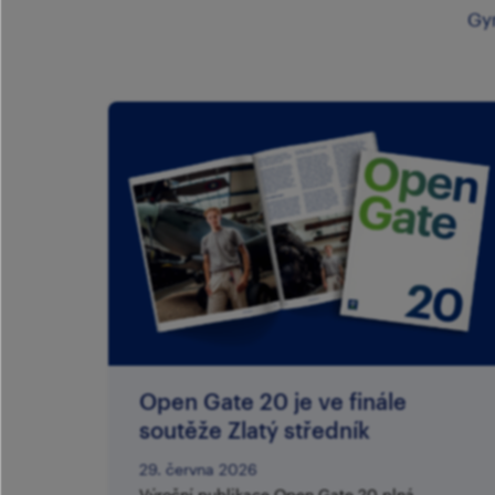
Gy
Open Gate 20 je ve finále
soutěže Zlatý středník
29. června 2026
Výroční publikace Open Gate 20 plná