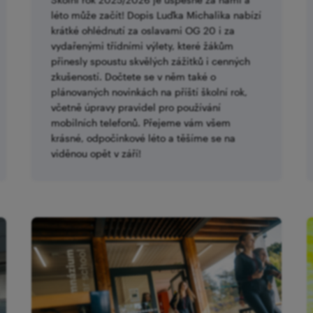
léto může začít! Dopis Luďka Michalika nabízí
krátké ohlédnutí za oslavami OG 20 i za
vydařenými třídními výlety, které žákům
přinesly spoustu skvělých zážitků i cenných
zkušeností. Dočtete se v něm také o
plánovaných novinkách na příští školní rok,
včetně úpravy pravidel pro používání
mobilních telefonů. Přejeme vám všem
krásné, odpočinkové léto a těšíme se na
viděnou opět v září!