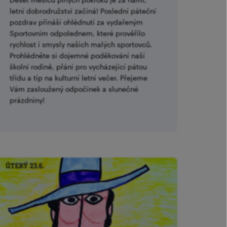
letní dobrodružství začíná! Poslední páteční
pozdrav přináší ohlédnutí za vydařeným
Sportovním odpolednem, které prověřilo
rychlost i smysly našich malých sportovců.
Prohlédněte si dojemné poděkování naší
školní rodině, přání pro vycházející pátou
třídu a tip na kulturní letní večer. Přejeme
Vám zasloužený odpočinek a slunečné
prázdniny!