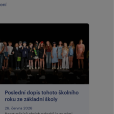
zení
Poslední dopis tohoto školního
roku ze základní školy
26. června 2026
Deset měsíců plných pokroků je za námi,