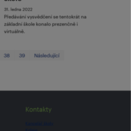
31. ledna 2022
Předávání vysvědčení se tentokrát na
základní škole konalo prezenčně i
virtuálně.
První
Poslední
38
39
Následující
Kontakty
Kancelář školy
Koleje