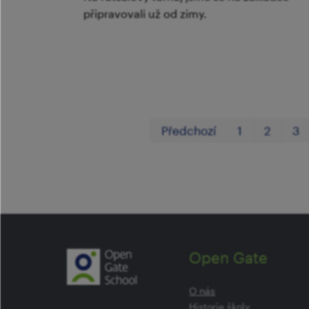
připravovali už od zimy.
Předchozí
1
2
3
Open Gate
O nás
Historie školy