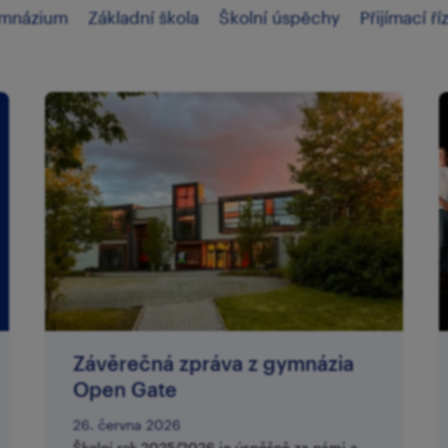
mnázium
Základní škola
Školní úspěchy
Přijímací ří
Závěrečná zpráva z gymnázia
Open Gate
26. června 2026
Školní rok 2025/2026 je úspěšně za námi a