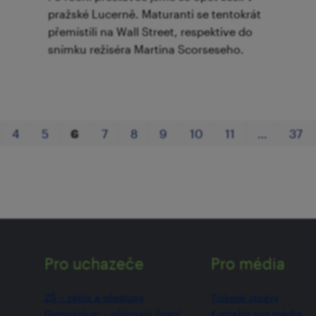
pražské Lucerně. Maturanti se tentokrát
přemístili na Wall Street, respektive do
snímku režiséra Martina Scorseseho.
4
5
6
7
8
9
10
11
…
37
Pro uchazeče
Pro média
ZŠ –⁠⁠⁠⁠⁠ zápis a přestupy
Tiskové zprávy
Gymnázium –⁠⁠⁠⁠⁠ přijímací řízení
Kontakty pro média