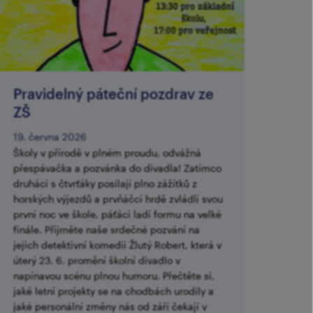
Pravidelný páteční pozdrav ze
ZŠ
19. června 2026
Školy v přírodě v plném proudu, odvážná
přespávačka a pozvánka do divadla! Zatímco
druháci s čtvrťáky posílají plno zážitků z
horských výjezdů a prvňáčci hrdě zvládli svou
první noc ve škole, páťáci ladí formu na velké
finále. Přijměte naše srdečné pozvání na
jejich detektivní komedii Žlutý Robert, která v
úterý 23. 6. promění školní divadlo v
napínavou scénu plnou humoru. Přečtěte si,
jaké letní projekty se na chodbách urodily a
jaké personální změny nás od září čekají v