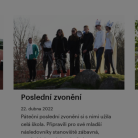
Poslední zvonění
22. dubna 2022
Páteční poslední zvonění si s nimi užila
celá škola. Připravili pro své mladší
následovníky stanoviště zábavná,