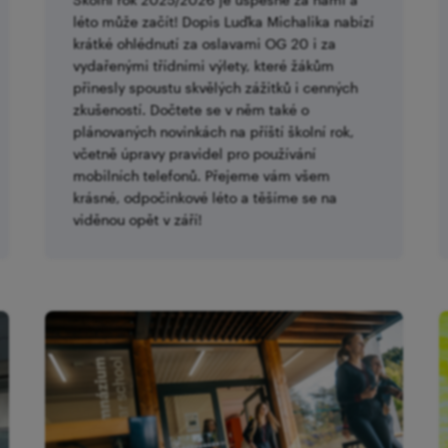
léto může začít! Dopis Luďka Michalika nabízí
krátké ohlédnutí za oslavami OG 20 i za
vydařenými třídními výlety, které žákům
přinesly spoustu skvělých zážitků i cenných
zkušeností. Dočtete se v něm také o
plánovaných novinkách na příští školní rok,
včetně úpravy pravidel pro používání
mobilních telefonů. Přejeme vám všem
krásné, odpočinkové léto a těšíme se na
viděnou opět v září!