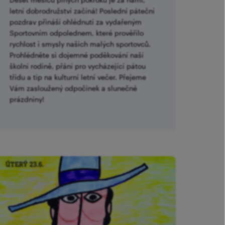
letní dobrodružství začíná! Poslední páteční
pozdrav přináší ohlédnutí za vydařeným
Sportovním odpolednem, které prověřilo
rychlost i smysly našich malých sportovců.
Prohlédněte si dojemné poděkování naší
školní rodině, přání pro vycházející pátou
třídu a tip na kulturní letní večer. Přejeme
Vám zasloužený odpočinek a slunečné
prázdniny!