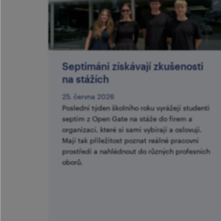
Septimáni získávají zkušenosti
na stážích
25. června 2026
Poslední týden školního roku vyrážejí studenti
septim z Open Gate na stáže do firem a
organizací, které si sami vybírají a oslovují.
Mají tak příležitost poznat reálné pracovní
prostředí a nahlédnout do různých profesních
oborů.