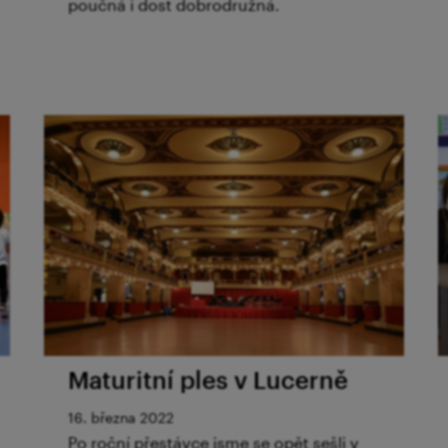
poučná i dost dobrodružná.
Maturitní ples v Lucerně
16. března 2022
Po roční přestávce jsme se opět sešli v