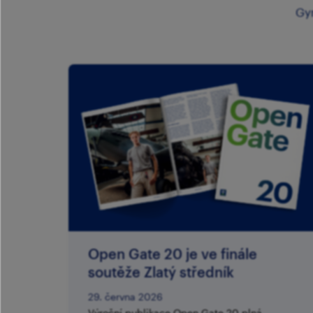
Gy
Open Gate 20 je ve finále
soutěže Zlatý středník
29. června 2026
Výroční publikace Open Gate 20 plná