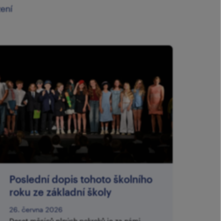
zení
Poslední dopis tohoto školního
roku ze základní školy
26. června 2026
Deset měsíců plných pokroků je za námi,