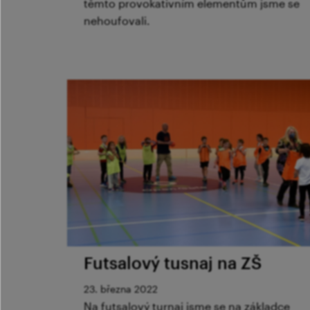
těmto provokativním elementům jsme se
nehoufovali.
Futsalový tusnaj na ZŠ
23. března 2022
Na futsalový turnaj jsme se na základce