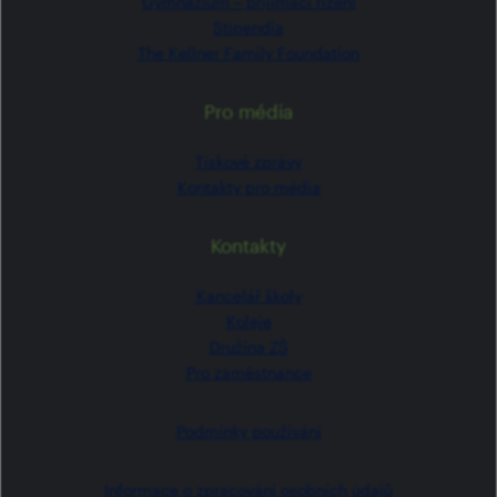
Gymnázium –⁠⁠⁠⁠⁠ přijímací řízení
Stipendia
The Kellner Family Foundation
Pro média
Tiskové zprávy
Kontakty pro média
Kontakty
Kancelář školy
Koleje
Družina ZŠ
Pro zaměstnance
Podmínky používání
Informace o zpracování osobních údajů