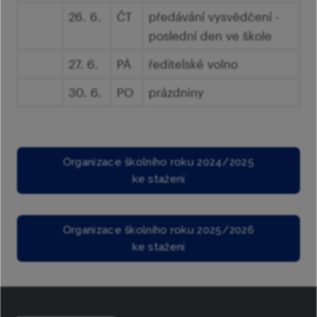
26. 6.
ČT
předávání vysvědčení -
poslední den ve škole
27. 6.
PÁ
ředitelské volno
30. 6.
PO
prázdniny
Organizace školního roku 2024/2025
ke stažení
Organizace školního roku 2025/2026
ke stažení