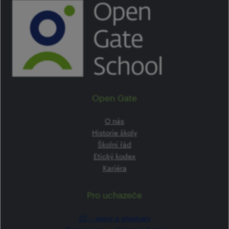
Open Gate
O nás
Historie školy
Školní řád
Etický kodex
Kariéra
Pro uchazeče
ZŠ –⁠⁠⁠⁠⁠ zápis a přestupy