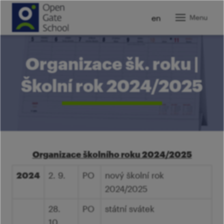
cz
en
Menu
O ná
Organizace šk. roku |
Zákla
Školní rok 2024/2025
Gymn
Ja
Kolej
Ja
In
Kam
ro
U
Pr
Pora
Mi
K
Vy
T
Organizace školního roku 2024/2025
Z
Novi
Pr
Šk
Tý
2024
2. 9.
PO
nový školní rok
St
Karié
Pr
2024/2025
P
V
Ví
Pr
Kont
Tý
28.
PO
státní svátek
ro
Pr
10.