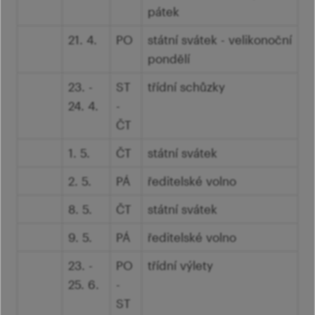
pátek
21. 4.
PO
státní svátek - velikonoční
pondělí
23. -
ST
třídní schůzky
24. 4.
-
ČT
1. 5.
ČT
státní svátek
2. 5.
PÁ
ředitelské volno
8. 5.
ČT
státní svátek
9. 5.
PÁ
ředitelské volno
23. -
PO
třídní výlety
25. 6.
-
ST