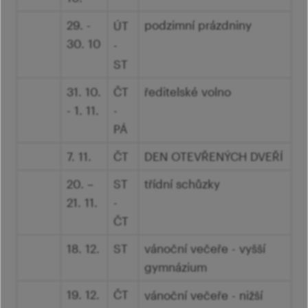
Ví
Mi
Ví
šk
29. -
podzimní prázdniny
ÚT
p
Ab
30. 10
-
sl
ST
Ví
31. 10.
ČT
ředitelské volno
- 1. 11.
-
PÁ
7. 11.
ČT
DEN OTEVŘENÝCH DVEŘÍ
20. –
ST
třídní schůzky
21. 11.
-
ČT
18. 12.
ST
vánoční večeře - vyšší
gymnázium
19. 12.
ČT
vánoční večeře - nižší