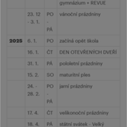
gymnázium + REVUE
23. 12
PO
vánoční prázdniny
- 3. 1.
-
PÁ
2025
6. 1.
PO
začíná opět škola
16. 1.
ČT
DEN OTEVŘENÝCH DVEŘÍ
31. 1.
PÁ
pololetní prázdniny
15. 2.
SO
maturitní ples
24. -
PO
jarní prázdniny
28. 2.
-
PÁ
17. 4.
ČT
velikonoční prázdniny
18. 4.
PÁ
státní svátek - Velký