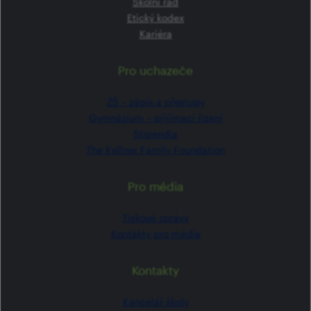
Školní řád
Etický kodex
Kariéra
Pro uchazeče
ZŠ –⁠⁠⁠⁠⁠ zápis a přestupy
Gymnázium –⁠⁠⁠⁠⁠ přijímací řízení
Stipendia
The Kellner Family Foundation
Pro média
Tiskové zprávy
Kontakty pro média
Kontakty
Kancelář školy