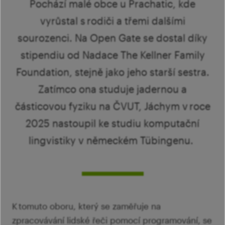
Ví
Pochází malé obce u Prachatic, kde
Mi
Ví
šk
vyrůstal s rodiči a třemi dalšími
p
Ab
sourozenci. Na Open Gate se dostal díky
sl
Ví
stipendiu od Nadace The Kellner Family
Foundation, stejně jako jeho starší sestra.
Zatímco ona studuje jadernou a
částicovou fyziku na ČVUT, Jáchym v roce
2025 nastoupil ke studiu komputační
lingvistiky v německém Tübingenu.
K tomuto oboru, který se zaměřuje na
zpracovávání lidské řeči pomocí programování, se