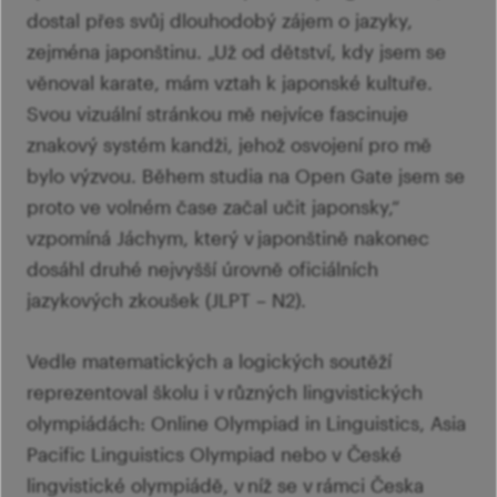
dostal přes svůj dlouhodobý zájem o jazyky,
zejména japonštinu. „Už od dětství, kdy jsem se
věnoval karate, mám vztah k japonské kultuře.
Svou vizuální stránkou mě nejvíce fascinuje
znakový systém kandži, jehož osvojení pro mě
bylo výzvou. Během studia na Open Gate jsem se
proto ve volném čase začal učit japonsky,“
vzpomíná Jáchym, který v japonštině nakonec
dosáhl druhé nejvyšší úrovně oficiálních
jazykových zkoušek (JLPT – N2).
Vedle matematických a logických soutěží
reprezentoval školu i v různých lingvistických
olympiádách: Online Olympiad in Linguistics, Asia
Pacific Linguistics Olympiad nebo v České
lingvistické olympiádě, v níž se v rámci Česka