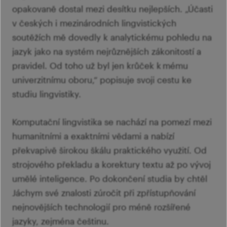
opakovaně dostal mezi desítku nejlepších. „Účasti
v českých i mezinárodních lingvistických
soutěžích mě dovedly k analytickému pohledu na
jazyk jako na systém nejrůznějších zákonitostí a
pravidel. Od toho už byl jen krůček k mému
univerzitnímu oboru,“ popisuje svoji cestu ke
studiu lingvistiky.
Komputační lingvistika se nachází na pomezí mezi
humanitními a exaktními vědami a nabízí
překvapivě širokou škálu praktického využití. Od
strojového překladu a korektury textu až po vývoj
umělé inteligence. Po dokončení studia by chtěl
Jáchym své znalosti zúročit při zpřístupňování
nejnovějších technologií pro méně rozšířené
jazyky, zejména češtinu.