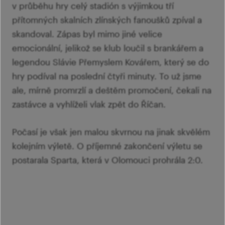
v průběhu hry celý stadión s výjimkou tří
přítomných skalních zlínských fanoušků zpíval a
skandoval. Zápas byl mimo jiné velice
emocionální, jelikož se klub loučil s brankářem a
legendou Slávie Přemyslem Kovářem, který se do
hry podíval na poslední čtyři minuty. To už jsme
ale, mírně promrzlí a deštěm promočení, čekali na
zastávce a vyhlíželi vlak zpět do Říčan.
Počasí je však jen malou skvrnou na jinak skvělém
kolejním výletě. O příjemné zakončení výletu se
postarala Sparta, která v Olomouci prohrála 2:0.