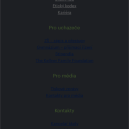
Etický kodex
Kariéra
Pro uchazeče
ZŠ –⁠⁠⁠⁠⁠ zápis a přestupy
Gymnázium –⁠⁠⁠⁠⁠ přijímací řízení
Stipendia
The Kellner Family Foundation
Pro média
Tiskové zprávy
Kontakty pro média
Kontakty
Kancelář školy