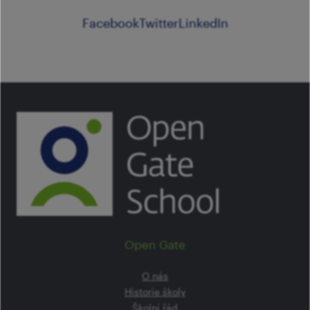
Facebook
Twitter
LinkedIn
Open Gate
O nás
Historie školy
Školní řád