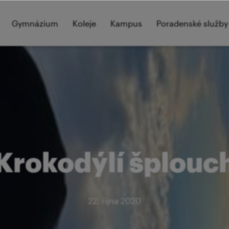
Gymnázium
Koleje
Kampus
Poradenské služby
Krokodýlí šplouc
22. října 2020