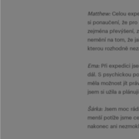
Matthew:
Celou exped
si ponaučení, že pro 
zejména převýšení, z
nemění na tom, že ja
kterou rozhodně ne
Ema:
Při expedici jse
dál. S psychickou po
měla možnost jít prá
jsem si užila a plánuj
Šárka:
Jsem moc ráda,
menší potíže jsme 
nakonec ani nezmokl