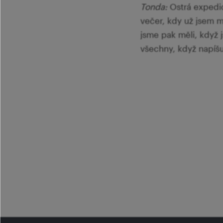
Tonda:
Ostrá expedice
večer, kdy už jsem m
jsme pak měli, když j
všechny, když napíšu,