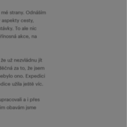
 z mé strany. Odnáším
y aspekty cesty,
távky. To ale nic
přínosná akce, na
 že už nezvládnu jít
ěčná za to, že jsem
nebylo ono. Expedici
dice užila ještě víc.
racovali a i přes
 našim obavám jsme