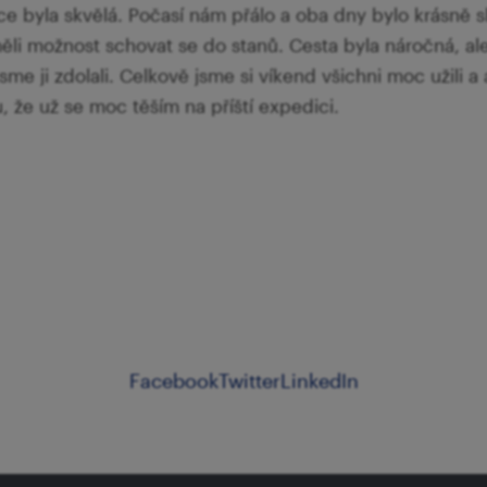
 byla skvělá. Počasí nám přálo a oba dny bylo krásně s
ěli možnost schovat se do stanů. Cesta byla náročná, ale
sme ji zdolali. Celkově jsme si víkend všichni moc užili a
 že už se moc těším na příští expedici.
Facebook
Twitter
LinkedIn