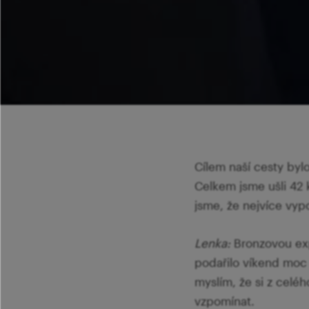
Cílem naší cesty bylo
Celkem jsme ušli 42 
jsme, že nejvíce vyp
Lenka:
Bronzovou exp
podařilo víkend moc 
myslím, že si z celé
vzpomínat.