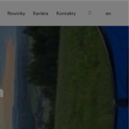
cz
Novinky
Kariéra
Kontakty
en
h