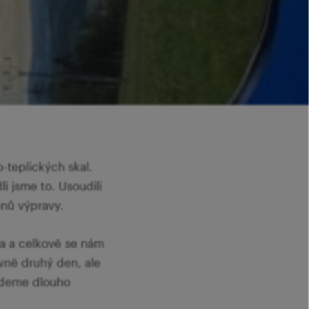
o-teplických skal.
i jsme to. Usoudili
enů výpravy.
na a celkově se nám
vně druhý den, ale
budeme dlouho