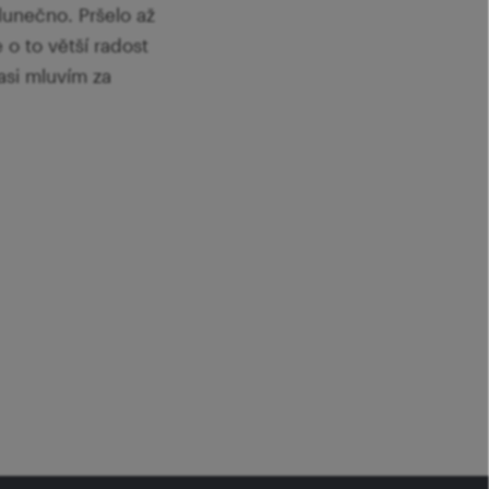
lunečno. Pršelo až
 o to větší radost
 asi mluvím za