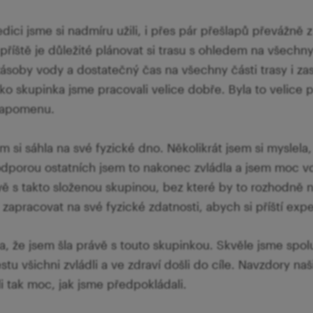
ici jsme si nadmíru užili, i přes pár přešlapů převážně
příště je důležité plánovat si trasu s ohledem na všechn
ásoby vody a dostatečný čas na všechny části trasy i zas
ko skupinka jsme pracovali velice dobře. Byla to velice 
zapomenu.
m si sáhla na své fyzické dno. Několikrát jsem si myslela,
dporou ostatních jsem to nakonec zvládla a jsem moc vd
vě s takto složenou skupinou, bez které by to rozhodně 
i zapracovat na své fyzické zdatnosti, abych si příští expe
 že jsem šla právě s touto skupinkou. Skvěle jsme spolup
cestu všichni zvládli a ve zdraví došli do cíle. Navzdory
i tak moc, jak jsme předpokládali.