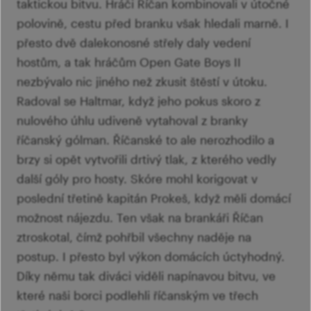
taktickou bitvu. Hráči Říčan kombinovali v útočné
polovině, cestu před branku však hledali marně. I
přesto dvě dalekonosné střely daly vedení
hostům, a tak hráčům Open Gate Boys II
nezbývalo nic jiného než zkusit štěstí v útoku.
Radoval se Haltmar, když jeho pokus skoro z
nulového úhlu udiveně vytahoval z branky
říčanský gólman. Říčanské to ale nerozhodilo a
brzy si opět vytvořili drtivý tlak, z kterého vedly
další góly pro hosty. Skóre mohl korigovat v
poslední třetině kapitán Prokeš, když měli domácí
možnost nájezdu. Ten však na brankáři Říčan
ztroskotal, čímž pohřbil všechny naděje na
postup. I přesto byl výkon domácích úctyhodný.
Díky němu tak diváci viděli napínavou bitvu, ve
které naši borci podlehli říčanským ve třech