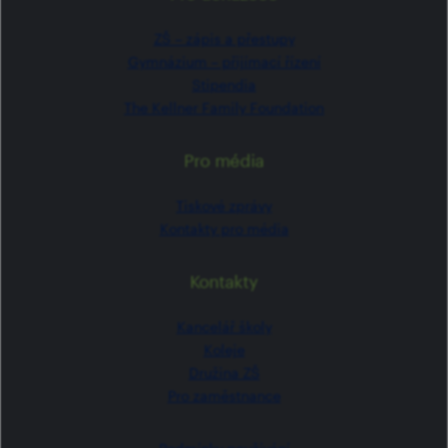
ZŠ –⁠⁠⁠⁠⁠ zápis a přestupy
Gymnázium –⁠⁠⁠⁠⁠ přijímací řízení
Stipendia
The Kellner Family Foundation
Pro média
Tiskové zprávy
Kontakty pro média
Kontakty
Kancelář školy
Koleje
Družina ZŠ
Pro zaměstnance