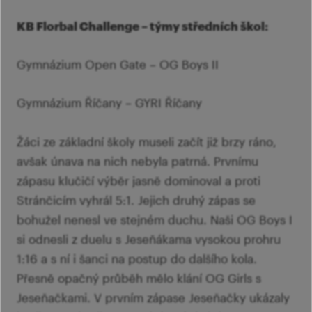
KB Florbal Challenge – týmy středních škol:
Gymnázium Open Gate – OG Boys II
Gymnázium Říčany – GYRI Říčany
Žáci ze základní školy museli začít již brzy ráno,
avšak únava na nich nebyla patrná. Prvnímu
zápasu klučičí výběr jasně dominoval a proti
Stránčicím vyhrál 5:1. Jejich druhý zápas se
bohužel nenesl ve stejném duchu. Naši OG Boys I
si odnesli z duelu s Jeseňákama vysokou prohru
1:16 a s ní i šanci na postup do dalšího kola.
Přesně opačný průběh mělo klání OG Girls s
Jeseňačkami. V prvním zápase Jeseňačky ukázaly