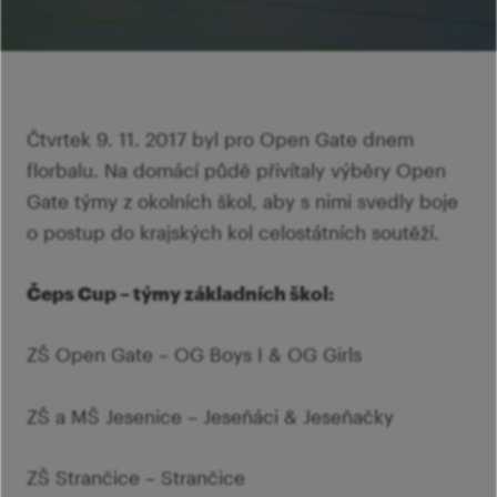
Ví
Mi
Ví
šk
p
Ab
sl
Ví
Čtvrtek 9. 11. 2017 byl pro Open Gate dnem
florbalu. Na domácí půdě přivítaly výběry Open
Gate týmy z okolních škol, aby s nimi svedly boje
o postup do krajských kol celostátních soutěží.
Čeps Cup – týmy základních škol:
ZŠ Open Gate – OG Boys I & OG Girls
ZŠ a MŠ Jesenice – Jeseňáci & Jeseňačky
ZŠ Strančice – Strančice