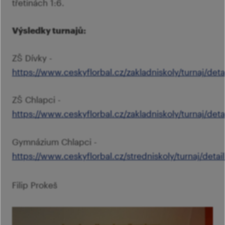
třetinách 1:6.
Výsledky turnajů:
ZŠ Dívky -
https://www.ceskyflorbal.cz/zakladniskoly/turnaj/deta
ZŠ Chlapci -
https://www.ceskyflorbal.cz/zakladniskoly/turnaj/deta
Gymnázium Chlapci -
https://www.ceskyflorbal.cz/stredniskoly/turnaj/detai
Filip Prokeš