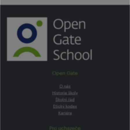
Open Gate
O nás
Historie školy
Školní řád
Etický kodex
Kariéra
Pro uchazeče