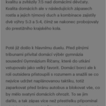
kvalitu a zvítězily 7:5 nad domácími děvčaty.
Kvalita domácích ale v následujících zápasech
rostla a jejich týmový duch a kombinace zajistily
dvě výhry 5:3 a 5:4, čímž se nakonec probojovaly
do prestižního krajského kola.
Poté již došlo k hlavnímu duelu. Před plnými
tribunami přivítal domácí výběr gymnázia
sousední Gymnázium Říčany, které do utkání
vstupovalo jako velký favorit. Domácí borci ale k
roli outsidera přistoupili s rozumem a snažili se co
nejvíce udržet naplánovanou taktiku, totiž
zaparkovat před bránu autobus a blokovat vše, co
by mělo svatyni domácích ohrozit. To se jim
dařilo, a tak zápas více než přestřelku připomínal