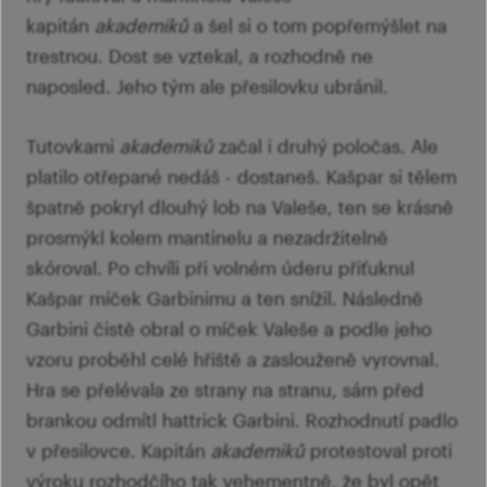
kapitán
akademiků
a šel si o tom popřemýšlet na
trestnou. Dost se vztekal, a rozhodně ne
naposled. Jeho tým ale přesilovku ubránil.
Tutovkami
akademiků
začal i druhý poločas. Ale
platilo otřepané nedáš - dostaneš. Kašpar si tělem
špatně pokryl dlouhý lob na Valeše, ten se krásně
prosmýkl kolem mantinelu a nezadržitelně
skóroval. Po chvíli při volném úderu přiťuknul
Kašpar míček Garbinimu a ten snížil. Následně
Garbini čistě obral o míček Valeše a podle jeho
vzoru proběhl celé hřiště a zaslouženě vyrovnal.
Hra se přelévala ze strany na stranu, sám před
brankou odmítl hattrick Garbini. Rozhodnutí padlo
v přesilovce. Kapitán
akademiků
protestoval proti
výroku rozhodčího tak vehementně, že byl opět