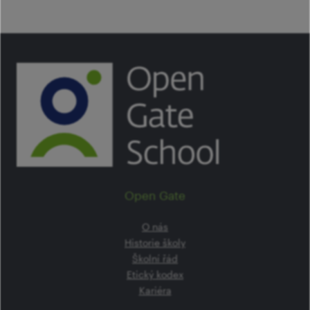
Open Gate
O nás
Historie školy
Školní řád
Etický kodex
Kariéra