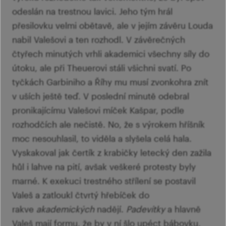
odeslán na trestnou lavici. Jeho tým hrál
přesilovku velmi obětavě, ale v jejím závěru Louda
nabil Valešovi a ten rozhodl. V závěrečných
čtyřech minutých vrhli akademici všechny síly do
útoku, ale při Theuerovi stáli všichni svatí. Po
tyčkách Garbiniho a Říhy mu musí zvonkohra znít
v uších ještě teď. V poslední minutě odebral
pronikajícímu Valešovi míček Kašpar, podle
rozhodčích ale nečistě. No, že s výrokem hříšník
moc nesouhlasil, to viděla a slyšela celá hala.
Vyskakoval jak čertík z krabičky letecký den zažila
hůl i lahve na pití, avšak veškeré protesty byly
marné. K exekuci trestného střílení se postavil
Valeš a zatloukl čtvrtý hřebíček do
rakve
akademických
nadějí.
Padevítky
a hlavně
Valeš mají formu, že by v ní šlo upéct bábovku,