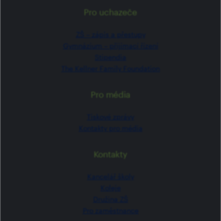
Pro uchazeče
ZŠ –⁠⁠⁠⁠⁠ zápis a přestupy
Gymnázium –⁠⁠⁠⁠⁠ přijímací řízení
Stipendia
The Kellner Family Foundation
Pro média
Tiskové zprávy
Kontakty pro média
Kontakty
Kancelář školy
Koleje
Družina ZŠ
Pro zaměstnance