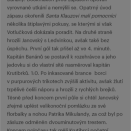
vyrovnané utkání a nemýlili se. Opatrný úvod
zápasu okořenili
Santa Klauzovi malí pomocníci
několika štiplavými pokusy, se kterými si však
Votlučková dokázala poradit. Na druhé straně
hrozili Janovský s Ledvinkou, avšak také bez
úspěchu. První gól tak přišel až ve 4. minutě.
Kapitán Banánů se postavil k rozehrávce a jeho
jedovku si do vlastní sítě nasměroval kapitán
Krutibrků. 1:0. Po inkasované brance borci
v purpurových trikotech zvýšili aktivitu, avšak žlutí
trpělivě čelili náporu a hrozili z rychlých brejků.
Těsně před koncem první půle si chtěl Janovský
zřejmě uplést velikonoční pomlázku ze své
florbalky a nohou Patrika Mikulandy, za což byl po
zásluze odměněn dvouminutovým trestem.
Koncem poločasu tak měli Krutibrci početní