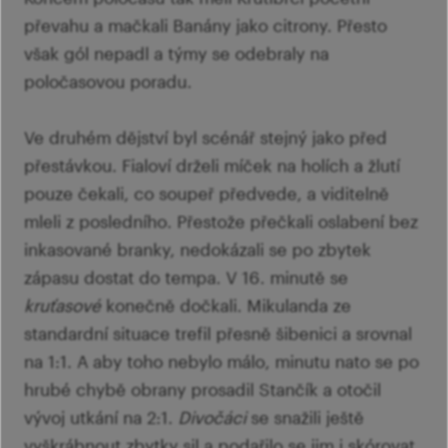
převahu a mačkali Banány jako citrony. Přesto
však gól nepadl a týmy se odebraly na
poločasovou poradu.
Ve druhém dějství byl scénář stejný jako před
přestávkou. Fialoví drželi míček na holích a žlutí
pouze čekali, co soupeř předvede, a viditelně
mleli z posledního. Přestože přečkali oslabení bez
inkasované branky, nedokázali se po zbytek
zápasu dostat do tempa. V 16. minutě se
kruťasové
konečně dočkali. Mikulanda ze
standardní situace trefil přesně šibenici a srovnal
na 1:1. A aby toho nebylo málo, minutu nato se po
hrubé chybě obrany prosadil Stančík a otočil
vývoj utkání na 2:1.
Divočáci
se snažili ještě
vyškrábnout zbytky sil a podařilo se jim i skórovat.