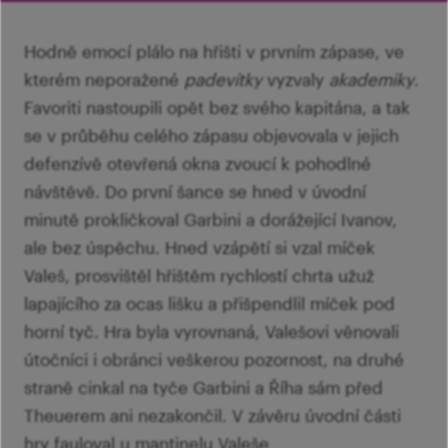
Ví
Mi
Ví
šk
p
Hodně emocí plálo na hřišti v prvním zápase, ve
Ab
sl
kterém neporažené
padevítky
vyzvaly
akademiky
.
Ví
Favoriti nastoupili opět bez svého kapitána, a tak
se v průběhu celého zápasu objevovala v jejich
defenzívě otevřená okna zvoucí k pohodlné
návštěvě. Do první šance se hned v úvodní
minutě prokličkoval Garbini a dorážející Ivanov,
ale bez úspěchu. Hned vzápětí si vzal míček
Valeš, prosvištěl hřištěm rychlostí chrta užuž
lapajícího za ocas lišku a přišpendlil míček pod
horní tyč. Hra byla vyrovnaná, Valešovi věnovali
útočníci i obránci veškerou pozornost, na druhé
straně cinkal na tyče Garbini a Říha sám před
Theuerem ani nezakončil. V závěru úvodní části
hry fauloval u mantinelu Valeše