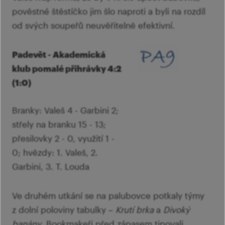
pověstné štěstíčko jim šlo naproti a byli na rozdíl
od svých soupeřů neuvěřitelně efektivní.
Padevět - Akademická
klub pomalé přihrávky 4:2
(1:0)
Branky: Valeš 4 - Garbini 2;
střely na branku 15 - 13;
přesilovky 2 - 0, využití 1 -
0; hvězdy: 1. Valeš, 2.
Garbini, 3. T. Louda
Ve druhém utkání se na palubovce potkaly týmy
z dolní poloviny tabulky –
Krutí brka
a
Divoký
banány
. Bookmakeři před zápasem tipovali