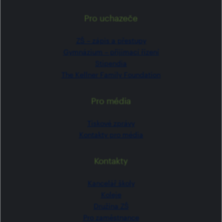
Pro uchazeče
ZŠ –⁠⁠⁠⁠⁠ zápis a přestupy
Gymnázium –⁠⁠⁠⁠⁠ přijímací řízení
Stipendia
The Kellner Family Foundation
Pro média
Tiskové zprávy
Kontakty pro média
Kontakty
Kancelář školy
Koleje
Družina ZŠ
Pro zaměstnance