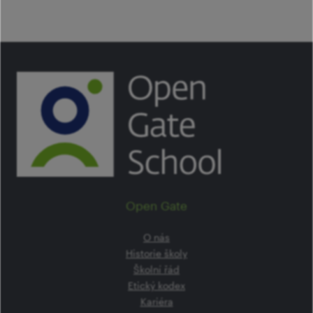
Open Gate
O nás
Historie školy
Školní řád
Etický kodex
Kariéra