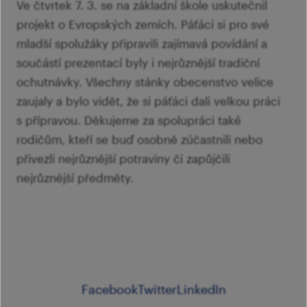
šk
Ve čtvrtek 7. 3. se na základní škole uskutečnil
Mi
Ví
projekt o Evropských zemích. Páťáci si pro své
p
Ab
mladší spolužáky připravili zajímavá povídání a
sl
součástí prezentací byly i nejrůznější tradiční
Ví
ochutnávky. Všechny stánky obecenstvo velice
zaujaly a bylo vidět, že si páťáci dali velkou práci
s přípravou. Děkujeme za spolupráci také
rodičům, kteří se buď osobně zúčastnili nebo
přivezli nejrůznější potraviny či zapůjčili
nejrůznější předměty.
Facebook
Twitter
LinkedIn