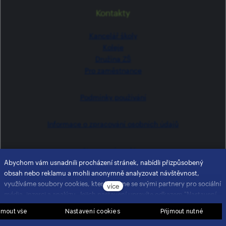
Kontakty
Kancelář školy
Koleje
Družina ZŠ
Pro zaměstnance
Podmínky používání
Informace o zpracování osobních údajů
Nastavení cookies
Abychom vám usnadnili procházení stránek, nabídli přizpůsobený
obsah nebo reklamu a mohli anonymně analyzovat návštěvnost,
Tento web běží na
solidpixels.
cz
en
využíváme soubory cookies, které sdílíme se svými partnery pro sociální
více
média, inzerci a analýzu. Jejich nastavení upravíte odkazem "Nastavení
cookies" a kdykoliv jej můžete změnit v patičce webu. Podrobnější
ijmout vše
Nastavení cookies
Přijmout nutné
informace najdete v našich
zásadách ochrany soukromí
. Souhlasíte s
používáním cookies?