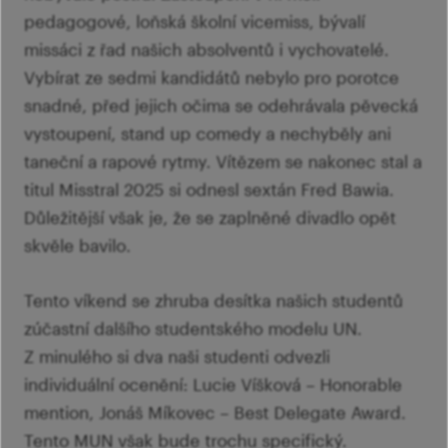
pedagogové, loňská školní vicemiss, bývalí
missáci z řad našich absolventů i vychovatelé.
Vybírat ze sedmi kandidátů nebylo pro porotce
snadné, před jejich očima se odehrávala pěvecká
vystoupení, stand up comedy a nechyběly ani
taneční a rapové rytmy. Vítězem se nakonec stal a
titul Misstral 2025 si odnesl sextán Fred Bawia.
Důležitější však je, že se zaplněné divadlo opět
skvěle bavilo.
Tento víkend se zhruba desítka našich studentů
zúčastní dalšího studentského modelu UN.
Z minulého si dva naši studenti odvezli
individuální ocenění: Lucie Víšková – Honorable
mention, Jonáš Míkovec – Best Delegate Award.
Tento MUN však bude trochu specifický.