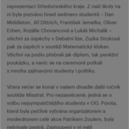
reprezentaci Středočeského kraje. Z naší školy na
ni byla pozváno hned sedmero studentů – Dan
Middleton, Jiří Dittrich, František Jemelka, Oliver
Erben, Rozálie Chovancová a Lukáš Michalik –
všichni za úspěchy v Debatní lize, Zuzka Stryková
pak za úspěch v soutěži Matematický klokan.
Všichni na podiu přebrali jak diplom, tak peněžní
poukázku, a navíc se na ceremonii potkali
s mnoha zajímavými studenty i politiky.
Včera večer se konal v našem divadle další ročník
soutěže Misstral. Pro nezasvěcené; jedná se o
volbu nejsympatičtějšího studenta v OG. Porota,
která byla pečlivě vybrána organizátorem a
moderátorem celé akce Patrikem Zoulem, byla
nebývale pestrá. Zastoupení v ní měli