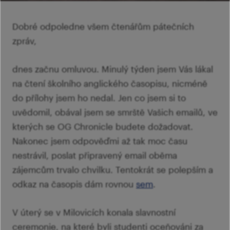
šk
Mi
Ví
p
Dobré odpoledne všem čtenářům pátečních
Ab
sl
zpráv,
Ví
dnes začnu omluvou. Minulý týden jsem Vás lákal
na čtení školního anglického časopisu, nicméně
do přílohy jsem ho nedal. Jen co jsem si to
uvědomil, obával jsem se smrště Vašich emailů, ve
kterých se OG Chronicle budete dožadovat.
Nakonec jsem odpověďmi až tak moc času
nestrávil, poslat připravený email oběma
zájemcům trvalo chvilku. Tentokrát se polepším a
odkaz na časopis dám rovnou
sem
.
V úterý se v Milovicích konala slavnostní
ceremonie, na které byli studenti oceňováni za