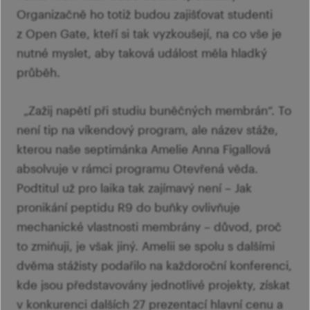
Organizačně ho totiž budou zajišťovat studenti
z Open Gate, kteří si tak vyzkoušejí, na co vše je
nutné myslet, aby taková událost měla hladký
průběh.
„Zažij napětí při studiu buněčných membrán“. To
není tip na víkendový program, ale název stáže,
kterou naše septimánka Amelie Anna Figallová
absolvuje v rámci programu Otevřená věda.
Podtitul už pro laika tak zajímavý není – Jak
pronikání peptidu R9 do buňky ovlivňuje
mechanické vlastnosti membrány – důvod, proč
to zmiňuji, je však jiný. Amelii se spolu s dalšími
dvěma stážisty podařilo na každoroční konferenci,
kde jsou představovány jednotlivé projekty, získat
v konkurenci dalších 27 prezentací hlavní cenu a