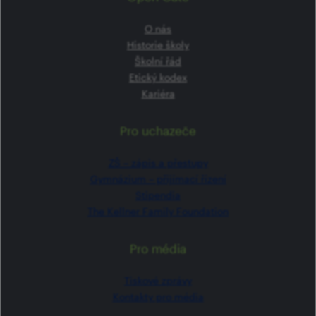
O nás
Historie školy
Školní řád
Etický kodex
Kariéra
Pro uchazeče
ZŠ –⁠⁠⁠⁠⁠ zápis a přestupy
Gymnázium –⁠⁠⁠⁠⁠ přijímací řízení
Stipendia
The Kellner Family Foundation
Pro média
Tiskové zprávy
Kontakty pro média