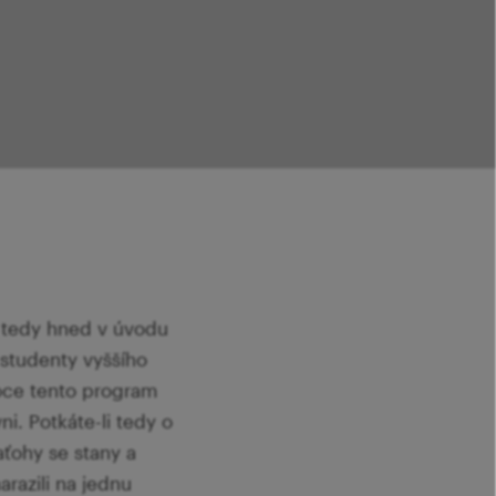
 tedy hned v úvodu
studenty vyššího
roce tento program
i. Potkáte-li tedy o
ťohy se stany a
razili na jednu