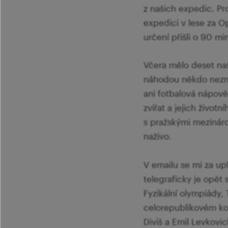
z našich expedic. Pro
expedici v lese za O
určení přišli o 90 min
Včera mělo deset naš
náhodou někdo neznal
ani fotbalová nápov
zvířat a jejich život
s pražskými mezináro
naživo.
V emailu se mi za up
telegraficky je opět 
Fyzikální olympiády,
celorepublikovém kol
Diviš a Emil Levkovic