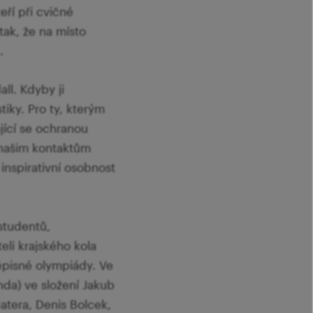
eří při cvičné
tak, že na místo
…
ll. Kdyby ji
iky. Pro ty, kterým
jící se ochranou
a našim kontaktům
inspirativní osobnost
studentů,
eli krajského kola
měpisné olympiády. Ve
nda) ve složení Jakub
Šatera, Denis Bolcek,