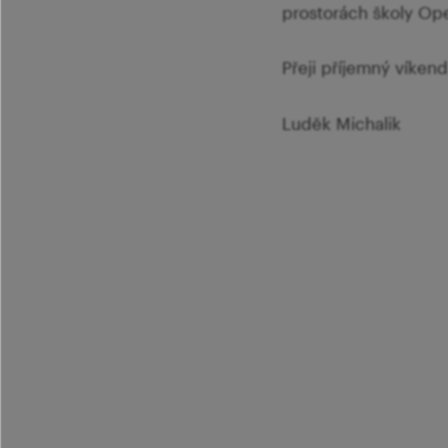
prostorách školy Op
Přeji příjemný víkend
Luděk Michalik