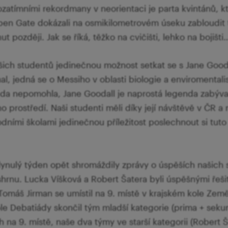
zatímními rekordmany v neorientaci je parta kvintánů, kt
pen Gate dokázali na osmikilometrovém úseku zabloudit 
ut později. Jak se říká, těžko na cvičišti, lehko na bojišti
ich studentů jedinečnou možnost setkat se s Jane Gooda
, jedná se o Messiho v oblasti biologie a enviromentalist
ěda nepomohla, Jane Goodall je naprostá legenda zabýva
ního prostředí. Naši studenti měli díky její návštěvě v ČR 
dními školami jedinečnou příležitost poslechnout si tuto 
lynulý týden opět shromáždily zprávy o úspěších našich 
shrnu. Lucka Víšková a Robert Šatera byli úspěšnými řešit
 Tomáš Jirman se umístil na 9. místě v krajském kole Ze
e Debatiády skončil tým mladší kategorie (prima + seku
h na 9. místě, naše dva týmy ve starší kategorii (Robert 