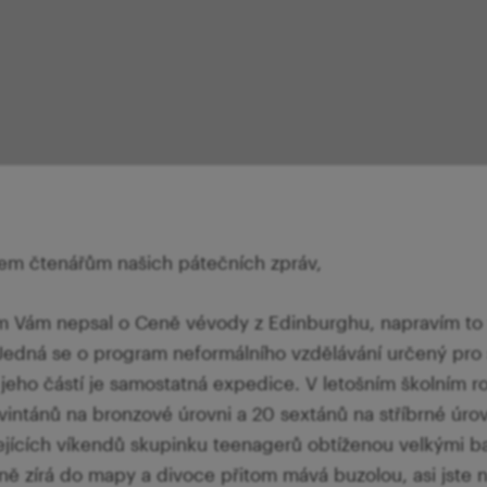
m čtenářům našich pátečních zpráv,
 Vám nepsal o Ceně vévody z Edinburghu, napravím to
Jedná se o program neformálního vzdělávání určený pro 
jeho částí je samostatná expedice. V letošním školním 
vintánů na bronzové úrovni a 20 sextánů na stříbrné úrovn
jících víkendů skupinku teenagerů obtíženou velkými ba
ně zírá do mapy a divoce přitom mává buzolou, asi jste na