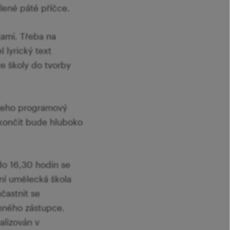
lené páté příčce.
tami. Třeba na
 lyrický text
e školy do tvorby
 jeho programový
e končit bude hluboko
do 16,30 hodin se
ní umělecká škola
častnit se
nného zástupce.
alizován v