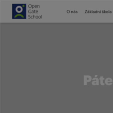
O nás
Základní škola
Páte