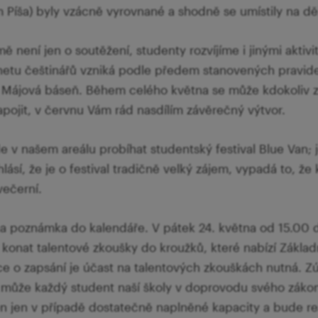
Píša) byly vzácně vyrovnané a shodně se umístily na dě
 není jen o soutěžení, studenty rozvíjíme i jinými aktivi
etu češtinářů vzniká podle předem stanovených pravidel
Májová báseň. Během celého května se může kdokoliv z
ojit, v červnu Vám rád nasdílím závěrečný výtvor.
 v našem areálu probíhat studentský festival Blue Van;
hlásí, že je o festival tradičně velký zájem, vypadá to, ž
ečerní.
na poznámka do kalendáře. V pátek 24. května od 15.00 
konat talentové zkoušky do kroužků, které nabízí Základ
mce o zapsání je účast na talentových zkouškách nutná. Zú
 může každý student naší školy v doprovodu svého záko
n jen v případě dostatečně naplněné kapacity a bude re