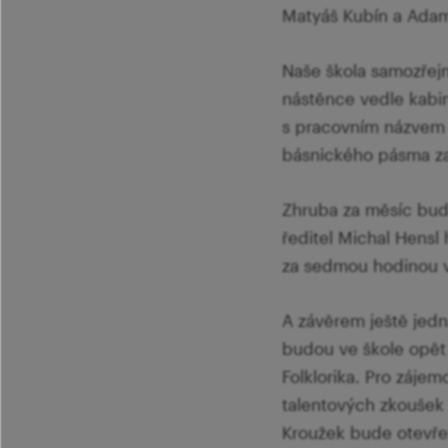
Matyáš Kubín a Adam 
Naše škola samozřejmě
nástěnce vedle kabin
s pracovním názvem 
básnického pásma zap
Zhruba za měsíc bude
ředitel Michal Hensl 
za sedmou hodinou v
A závěrem ještě jed
budou ve škole opět 
Folklorika. Pro záje
talentových zkoušek
Kroužek bude otevře