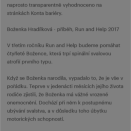
naprosto transparentně vyhodnoceno na
stránkách Konta bariéry.
Boženka Hradílková - příběh, Run and Help 2017
V třetím ročníku Run and Help budeme pomáhat
čtyřleté Božence, která trpí spinální svalovou
atrofií prvního typu.
Když se Boženka narodila, vypadalo to, že je vše v
pořádku. Teprve v jedenácti měsících jejího života
rodiče zjistili, že Boženka má vážné vrozené
onemocnění. Dochází při něm k postupnému
ubývání svalstva, a v důsledku toho úbytku
motorických schopností.