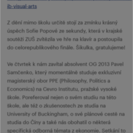
ib-visual-arts
Z dění mimo školu určitě stojí za zmínku krásný
úspěch Sofie Popové ze sekundy, která v krajské
soutěži ZUŠ zvítězila ve hře na klavír a postoupila
do celorepublikového finále. Šikulka, gratulujeme!
Ve čtvrtek k nám zavítal absolvent OG 2013 Pavel
Samčenko, který momentálně studuje exkluzivní
magisterský obor PPE (Philosophy, Politics a
Economics) na Cevro Institutu, pražské vysoké
škole. Poreferoval nejen o svém studiu na této
škole, ale též o zkušenostech ze studia na
University of Buckingham, o své plánové cestě na
studia do Číny a také nás obohatil o některá
specifická odborná témata z ekonomie. Setkání to