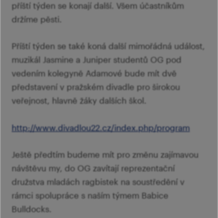
příští týden se konají další. Všem účastníkům
držíme pěsti.
Příští týden se také koná další mimořádná událost,
muzikál Jasmine a Juniper studentů OG pod
vedením kolegyně Adamové bude mít dvě
představení v pražském divadle pro širokou
veřejnost, hlavně žáky dalších škol.
http://www.divadlou22.cz/index.php/program
Ještě předtím budeme mít pro změnu zajímavou
návštěvu my, do OG zavítají reprezentační
družstva mladách ragbistek na soustředění v
rámci spolupráce s naším týmem Babice
Bulldocks.