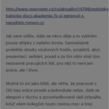
http://www.opengate.cz/cs/aktuality/14798/ragbistky
babicke-divci-akademie-7s-si-zatrenuji-s-
narodnim-tymem-cr
Jak sami vidíte, stále se něco děje a to vybírám
pouze střípky z našeho života. Samozřejmě
proběhly stovky výukových hodin, projektů, akcí,
prezentací, setkání, porad a za tím vším stojí tým
neúnavně pracujících lidí, pro něž to není jen
práce, ale i život.
Možná to zní jako klišé, ale věřte, že pracovat v
OG bez srdce prostě a jednoduše nelze. Jistě se
alespoň v duchu a zprostředkovaně rádi připojíte,
když všem kolegům touto cestou moc a moc