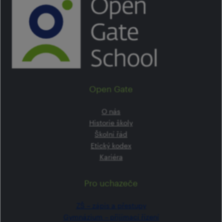
Open Gate
O nás
Historie školy
Školní řád
Etický kodex
Kariéra
Pro uchazeče
ZŠ –⁠⁠⁠⁠⁠ zápis a přestupy
Gymnázium –⁠⁠⁠⁠⁠ přijímací řízení