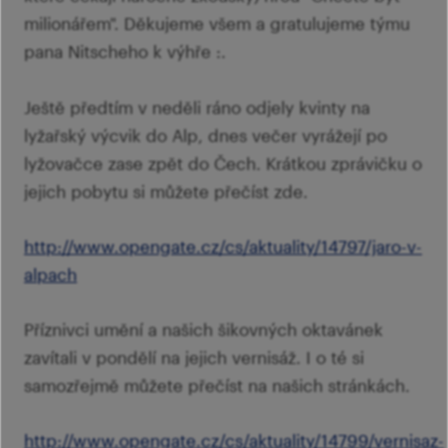
milionářem". Děkujeme všem a gratulujeme týmu
pana Nitscheho k výhře :.
Ještě předtím v neděli ráno odjely kvinty na
lyžařský výcvik do Alp, dnes večer vyrážejí po
lyžovačce zase zpět do Čech. Krátkou zprávičku o
jejich pobytu si můžete přečíst zde.
http://www.opengate.cz/cs/aktuality/14797/jaro-v-
alpach
Příznivci umění a našich šikovných oktavánek
zavítali v pondělí na jejich vernisáž. I o té si
samozřejmě můžete přečíst na našich stránkách.
http://www.opengate.cz/cs/aktuality/14799/vernisaz-