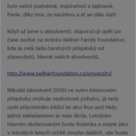
bylo velmi podnětné, inspirativní a zajímavé,
Pavle, díky moc za návštěvu a ať se dále daří!
Když už jsme u absolventů, doporučuji opět po
čase zavítat na stránky Kellner Family Foundation,
kde je celá řada čerstvých příspěvků od
stipendistů, hlavně našich absolventů.
http://www.kellnerfoundation.cz/univerzity/
Mikuláš (absolvent 2016) ve svém březnovém
příspěvku zmiňuje nezbytnost pohybu, já tedy
opět připomínám blížící se akci Run and Help,
jejímž zakladatelem je naše škola. Letošním
hlavním obdarovaným bude Boženka a stejně jako
v minulých letech určitě mnoho dalších, vše bude