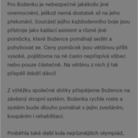
Pro Boženku je nebezpečné jakékoliv jiné
onemocnění, jelikož nemá dostatek sil na jeho
překonání. Součástí jejího každodenního boje jsou
přístroje jako kašlací asistent a různé jiné
pomůcky, které Božence pomáhají sedět a
pohybovat se. Ceny pomůcek jsou většinou příliš
vysoké, pojišťovna na ně často nepřispívá vůbec
nebo pouze částečně. Na většinu z nich jí tak
přispěli štědří dárci!
Z výtěžku společné sbírky přispějeme Božence na
závěsný stropní systém. Boženka rychle roste a
systém bude dlouho pomáhat s jejím zvedáním,
koupáním i rehabilitací.
Proběhla také další kola nejrůznějších olympiád,