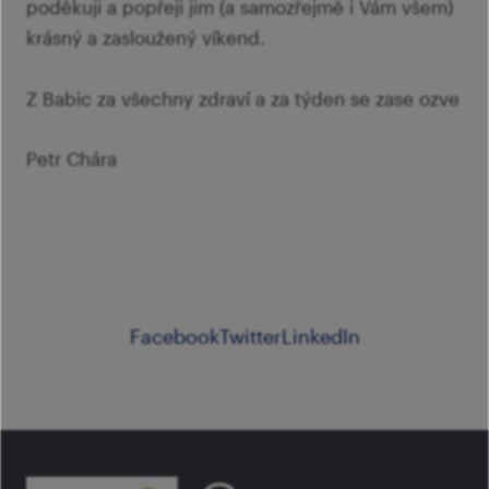
poděkuji a popřeji jim (a samozřejmě i Vám všem)
krásný a zasloužený víkend.
Z Babic za všechny zdraví a za týden se zase ozve
Petr Chára
Facebook
Twitter
LinkedIn