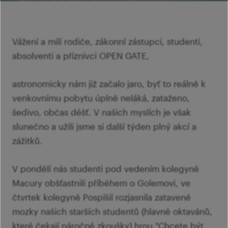
šk
Mi
Ví
p
Ab
sl
Vážení a milí rodiče, zákonní zástupci, studenti,
Ví
absolventi a příznivci OPEN GATE,
astronomicky nám již začalo jaro, byť to reálně k
venkovnímu pobytu úplně neláká, zataženo,
šedivo, občas déšť. V našich myslích je však
slunečno a užili jsme si další týden plný akcí a
zážitků.
V pondělí nás studenti pod vedením kolegyně
Macury obšťastnili příběhem o Golemovi, ve
čtvrtek kolegyně Pospíšil rozjasnila zatavené
mozky našich starších studentů (hlavně oktavánů,
které čekají náročné zkoušky) hrou "Chcete být