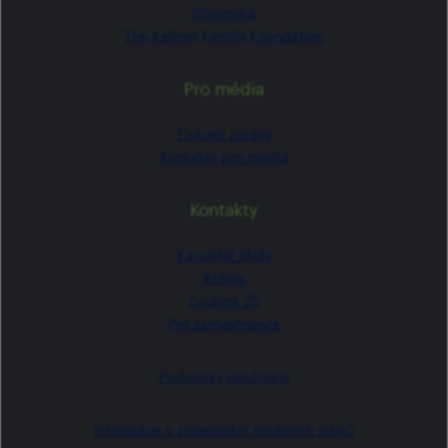
Stipendia
The Kellner Family Foundation
Pro média
Tiskové zprávy
Kontakty pro média
Kontakty
Kancelář školy
Koleje
Družina ZŠ
Pro zaměstnance
Podmínky používání
Informace o zpracování osobních údajů