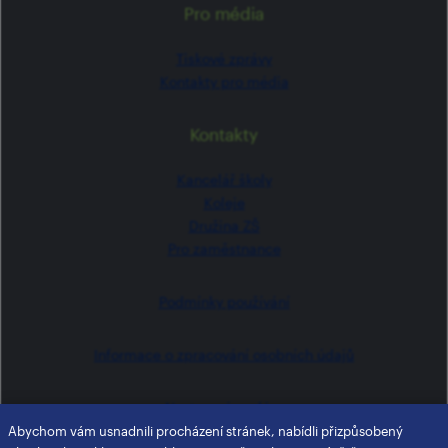
Pro média
Tiskové zprávy
Kontakty pro média
Kontakty
Kancelář školy
Koleje
Družina ZŠ
Pro zaměstnance
Podmínky používání
Informace o zpracování osobních údajů
Nastavení cookies
Abychom vám usnadnili procházení stránek, nabídli přizpůsobený