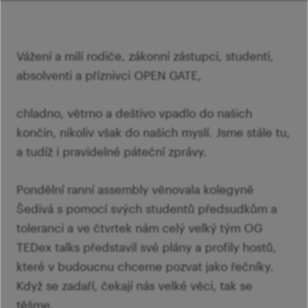
šk
Mi
Ví
p
Ab
sl
Vážení a milí rodiče, zákonní zástupci, studenti,
Ví
absolventi a příznivci OPEN GATE,
chladno, větrno a deštivo vpadlo do našich
končin, nikoliv však do našich myslí. Jsme stále tu,
a tudíž i pravidelné páteční zprávy.
Pondělní ranní assembly věnovala kolegyně
Šedivá s pomocí svých studentů předsudkům a
toleranci a ve čtvrtek nám celý velký tým OG
TEDex talks představil své plány a profily hostů,
které v budoucnu chceme pozvat jako řečníky.
Když se zadaří, čekají nás velké věci, tak se
těšme.