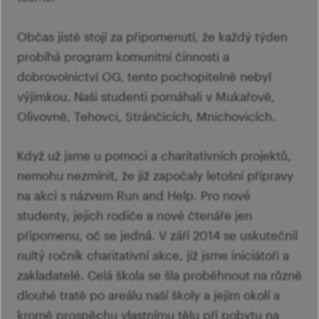
Občas jistě stojí za připomenutí, že každý týden
probíhá program komunitní činnosti a
dobrovolnictví OG, tento pochopitelně nebyl
výjimkou. Naši studenti pomáhali v Mukařově,
Olivovně, Tehovci, Stránčicích, Mnichovicích.
Když už jsme u pomoci a charitativních projektů,
nemohu nezmínit, že již započaly letošní přípravy
na akci s názvem Run and Help. Pro nové
studenty, jejich rodiče a nové čtenáře jen
připomenu, oč se jedná. V září 2014 se uskutečnil
nultý ročník charitativní akce, jíž jsme iniciátoři a
zakladatelé. Celá škola se šla proběhnout na různě
dlouhé tratě po areálu naší školy a jejím okolí a
kromě prospěchu vlastnímu tělu při pobytu na