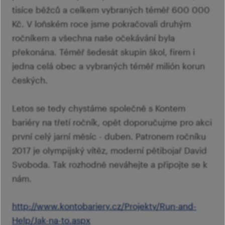
tisíce běžců a celkem vybraných téměř 600 000
Kč. V loňském roce jsme pokračovali druhým
ročníkem a všechna naše očekávání byla
překonána. Téměř šedesát skupin škol, firem i
jedna celá obec a vybraných téměř milión korun
českých.
Letos se tedy chystáme společně s Kontem
bariéry na třetí ročník, opět doporučujme pro akci
první celý jarní měsíc - duben. Patronem ročníku
2017 je olympijský vítěz, moderní pětibojař David
Svoboda. Tak rozhodně neváhejte a připojte se k
nám.
http://www.kontobariery.cz/Projekty/Run-and-
Help/Jak-na-to.aspx