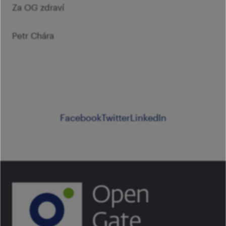
Za OG zdraví
Petr Chára
Facebook
Twitter
LinkedIn