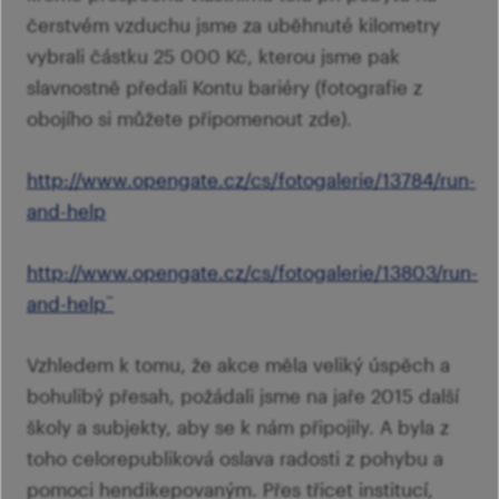
čerstvém vzduchu jsme za uběhnuté kilometry
vybrali částku 25 000 Kč, kterou jsme pak
slavnostně předali Kontu bariéry (fotografie z
obojího si můžete připomenout zde).
http://www.opengate.cz/cs/fotogalerie/13784/run-
and-help
http://www.opengate.cz/cs/fotogalerie/13803/run-
and-help¨
Vzhledem k tomu, že akce měla veliký úspěch a
bohulibý přesah, požádali jsme na jaře 2015 další
školy a subjekty, aby se k nám připojily. A byla z
toho celorepubliková oslava radosti z pohybu a
pomoci hendikepovaným. Přes třicet institucí,