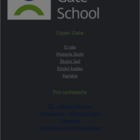
Open Gate
O nás
Historie školy
Školní řád
Etický kodex
Kariéra
Pro uchazeče
ZŠ –⁠⁠⁠⁠⁠ zápis a přestupy
Gymnázium –⁠⁠⁠⁠⁠ přijímací řízení
Stipendia
The Kellner Family Foundation