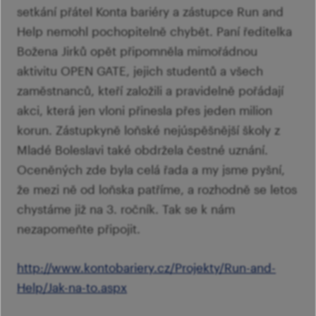
setkání přátel Konta bariéry a zástupce Run and
Help nemohl pochopitelně chybět. Paní ředitelka
Božena Jirků opět připomněla mimořádnou
aktivitu OPEN GATE, jejich studentů a všech
zaměstnanců, kteří založili a pravidelně pořádají
akci, která jen vloni přinesla přes jeden milion
korun. Zástupkyně loňské nejúspěšnější školy z
Mladé Boleslavi také obdržela čestné uznání.
Oceněných zde byla celá řada a my jsme pyšní,
že mezi ně od loňska patříme, a rozhodně se letos
chystáme již na 3. ročník. Tak se k nám
nezapomeňte připojit.
http://www.kontobariery.cz/Projekty/Run-and-
Help/Jak-na-to.aspx