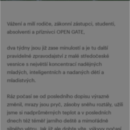
šk
Mi
Ví
p
Ab
sl
Vážení a milí rodiče, zákonní zástupci, studenti,
Ví
absolventi a příznivci OPEN GATE,
dva týdny jsou již zase minulostí a je tu další
pravidelné zpravodajství z malé středočeské
vesnice s největší koncentrací nadějných
mladých, inteligentních a nadaných dětí a
mladistvých.
Ráz počasí se od posledního dopisu výrazně
změnil, mrazy jsou pryč, zásoby sněhu roztály, užili
jsme si nadprůměrných teplot a v posledních
dnech též téměř jarního deště a mimořádně
silného větru. Jak již ale dobře víte, výkyvy počasí