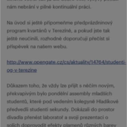
nám nebrání v pilné kontinuální práci.
Na úvod si ještě připomeňme předprázdninový
program kvartánů v Terezíně, a pokud jste tak
ještě neučinili, rozhodně doporučuji přečíst si
příspěvek na našem webu.
http://www.opengate.cz/cs/aktuality/14764/studenti-
og-v-terezine
Důkazem toho, že vždy lze přijít s něčím novým,
překvapivým bylo pondělní assembly mladších
studentů, které pod vedením kolegyně Hladíkové
předvedli studenti sekundy. Dokázali do prostor
divadla přenést laboratoř a svoji prezentaci o
solích doprovodit efekty plamenů různých barev