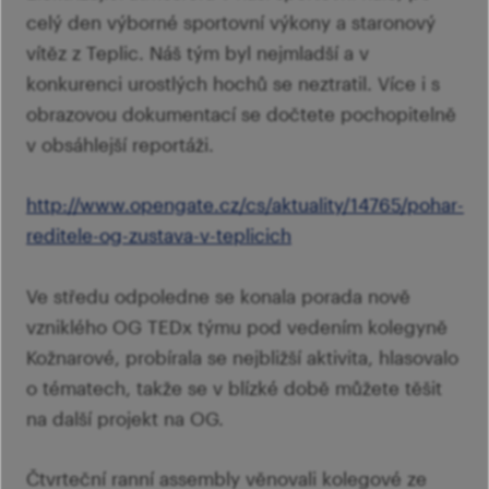
celý den výborné sportovní výkony a staronový
vítěz z Teplic. Náš tým byl nejmladší a v
konkurenci urostlých hochů se neztratil. Více i s
obrazovou dokumentací se dočtete pochopitelně
v obsáhlejší reportáži.
http://www.opengate.cz/cs/aktuality/14765/pohar-
reditele-og-zustava-v-teplicich
Ve středu odpoledne se konala porada nově
vzniklého OG TEDx týmu pod vedením kolegyně
Kožnarové, probírala se nejbližší aktivita, hlasovalo
o tématech, takže se v blízké době můžete těšit
na další projekt na OG.
Čtvrteční ranní assembly věnovali kolegové ze