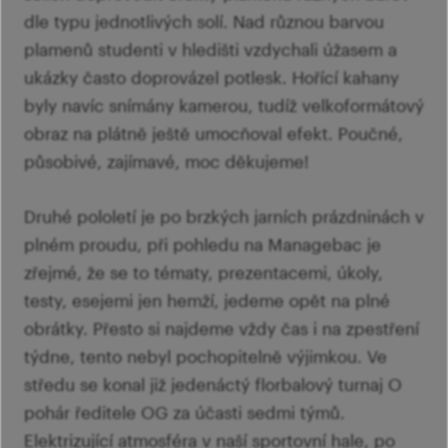
dle typu jednotlivých solí. Nad různou barvou
plamenů studenti v hledišti vzdychali úžasem a
ukázky často doprovázel potlesk. Hořící kahany
byly navíc snímány kamerou, tudíž velkoformátový
obraz na plátně ještě umocňoval efekt. Poučné,
působivé, zajímavé, moc děkujeme!
Druhé pololetí je po brzkých jarních prázdninách v
plném proudu, při pohledu na Managebac je
zřejmé, že se to tématy, prezentacemi, úkoly,
testy, esejemi jen hemží, jedeme opět na plné
obrátky. Přesto si najdeme vždy čas i na zpestření
týdne, tento nebyl pochopitelně výjimkou. Ve
středu se konal již jedenáctý florbalový turnaj O
pohár ředitele OG za účasti sedmi týmů.
Elektrizující atmosféra v naší sportovní hale, po