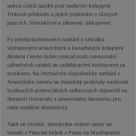
sekce cizích jazyků pod vedením kolegyně
Trnkové příslovím a jejich podobám v různých
jazycích. Interaktivní a zábavné, děkujeme!
Po předprázdninovém setkání s několika
významnými americkými a kanadskými kolejními
školami i tento týden pokračovalo navazování
užitečných vztahů se vzdělávacími institucemi za
oceánem. Na čtvrtečním dopoledním setkání v
Americkém centru se detailněji probíraly možnosti
budoucích potenciálních velkorysých stipendií na
Norwich University z amerického Vermontu pro
naše nadějné absolventy.
Také ve čtvrtek, tentokráte ovšem večer se
konalo v Písecké bráně v Praze na Hradčanech