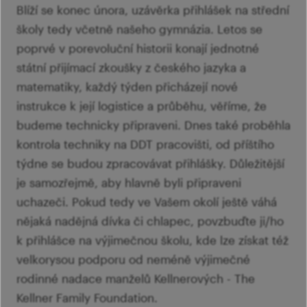
Blíží se konec února, uzávěrka přihlášek na střední
školy tedy včetně našeho gymnázia. Letos se
poprvé v porevoluční historii konají jednotné
státní přijímací zkoušky z českého jazyka a
matematiky, každý týden přicházejí nové
instrukce k její logistice a průběhu, věříme, že
budeme technicky připraveni. Dnes také proběhla
kontrola techniky na DDT pracovišti, od příštího
týdne se budou zpracovávat přihlášky. Důležitější
je samozřejmě, aby hlavně byli připraveni
uchazeči. Pokud tedy ve Vašem okolí ještě váhá
nějaká nadějná dívka či chlapec, povzbuďte ji/ho
k přihlášce na výjimečnou školu, kde lze získat též
velkorysou podporu od neméně výjimečné
rodinné nadace manželů Kellnerových - The
Kellner Family Foundation.