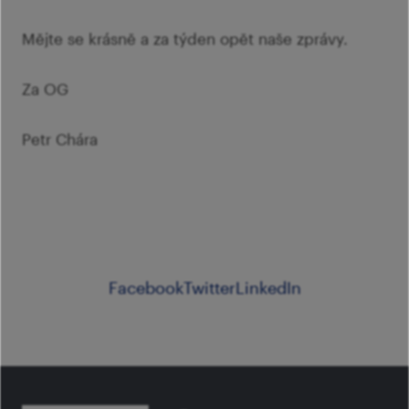
Mějte se krásně a za týden opět naše zprávy.
Za OG
Petr Chára
Facebook
Twitter
LinkedIn