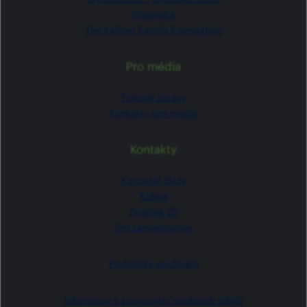
Stipendia
The Kellner Family Foundation
Pro média
Tiskové zprávy
Kontakty pro média
Kontakty
Kancelář školy
Koleje
Družina ZŠ
Pro zaměstnance
Podmínky používání
Informace o zpracování osobních údajů