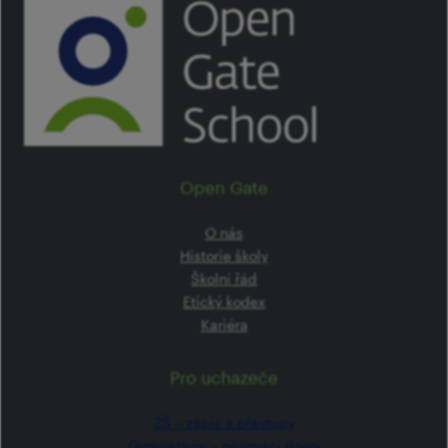
Open Gate
O nás
Historie školy
Školní řád
Etický kodex
Kariéra
Pro uchazeče
ZŠ –⁠⁠⁠⁠⁠ zápis a přestupy
Gymnázium –⁠⁠⁠⁠⁠ přijímací řízení