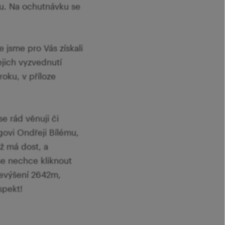
hu. Na ochutnávku se
 jsme pro Vás získali
ejich vyzvednutí
oku, v příloze
e rád věnuji či
govi Ondřeji Bílému,
ž má dost, a
 se nechce kliknout
řevýšení 2642m,
spekt!