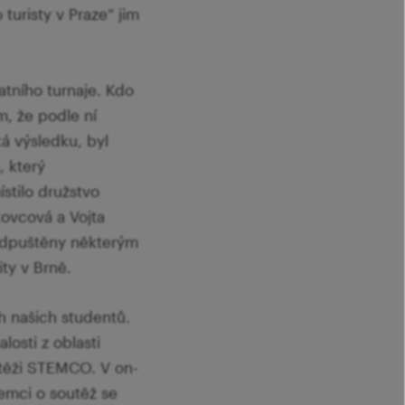
turisty v Praze“ jim
atního turnaje. Kdo
m, že podle ní
ká výsledku, byl
, který
tilo družstvo
kovcová a Vojta
odpuštěny některým
ty v Brně.
 našich studentů.
osti z oblasti
utěži STEMCO. V on-
jemci o soutěž se