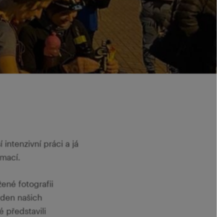
 intenzivní práci a já
rmací.
žené fotografii
ýden našich
é představili