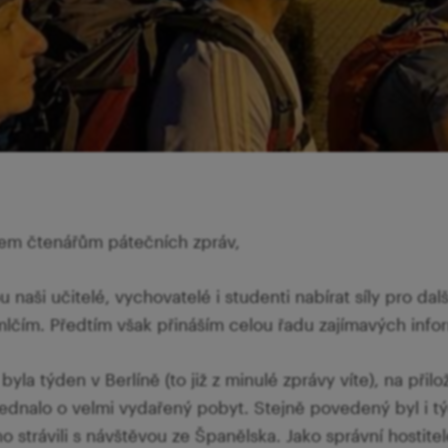
em čtenářům pátečních zpráv,
naši učitelé, vychovatelé i studenti nabírat síly pro další
lčím. Předtím však přináším celou řadu zajímavých info
yla týden v Berlíně (to již z minulé zprávy víte), na přilo
jednalo o velmi vydařený pobyt. Stejně povedený byl i t
 strávili s návštěvou ze Španělska. Jako správní hostitel