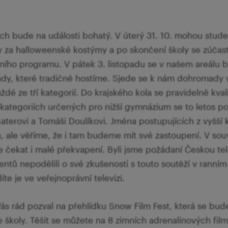
ch bude na události bohatý. V úterý 31. 10. mohou stude
y za halloweenské kostýmy a po skončení školy se zúčas
ího programu. V pátek 3. listopadu se v našem areálu b
ády, které tradičně hostíme. Sjede se k nám dohromady 
dé ze tří kategorií. Do krajského kola se pravidelně kvalif
 kategoriích určených pro nižší gymnázium se to letos p
aterovi a Tomáši Doulíkovi. Jména postupujících z vyšší
n, ale věříme, že i tam budeme mít své zastoupení. V souv
čekat i malé překvapení. Byli jsme požádaní Českou tele
entů nepodělili o své zkušenosti s touto soutěží v ranním 
íte je ve veřejnoprávní televizi.
s rád pozval na přehlídku Snow Film Fest, která se bude
e školy. Těšit se můžete na 8 zimních adrenalinových film