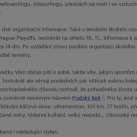
nowboardingu, kitesurfingu, plavbách na moři i ve vzduc
.
 dvě organizační informace. Také v letošním školním roce
ague Playoffs, tentokrát na středu 16. 11., informace k j
a 14 dní. Po vyžádání znovu posílám organizaci školního r
žité termíny.
čku Vám občas píši o sobě, takže víte, jakým sportům s
Tentokrát ale věnuji posledních pár větiček svému kole
epochopitelného důvodu rozhodl, že pohodlného života u
ti s poměrně nevinným názvem
Pražský Kelt
. Pro ty, jimž
idávám klíčová slova: ultramaraton, 101 km, 27 hodin, p
ničené nohy, týdenní kulhání, velký respekt… Obrovský re
kend i následující týden.