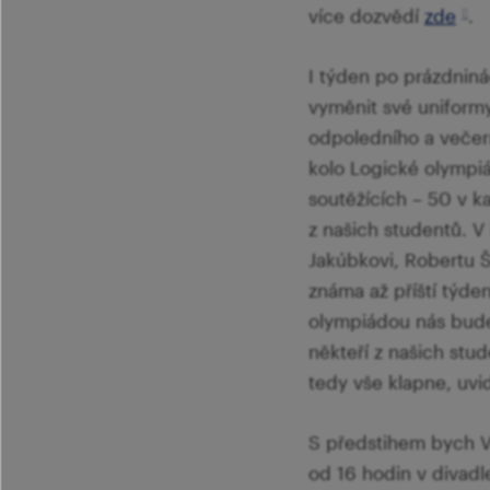
více dozvědí
zde
.
I týden po prázdniná
vyměnit své uniform
odpoledního a večern
kolo Logické olympi
soutěžících – 50 v kaž
z našich studentů. V
Jakúbkovi, Robertu Š
známa až příští týde
olympiádou nás bude 
někteří z našich stud
tedy vše klapne, uvid
S předstihem bych Vá
od 16 hodin v divadl