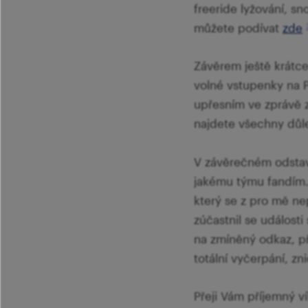
freeride lyžování, s
můžete podívat
zde
Závěrem ještě krátce
volné vstupenky na Pr
upřesním ve zprávě z
najdete všechny důle
V závěrečném odstave
jakému týmu fandím. 
který se z pro mě n
zúčastnil se událos
na zmíněný odkaz, př
totální vyčerpání, z
Přeji Vám příjemný ví