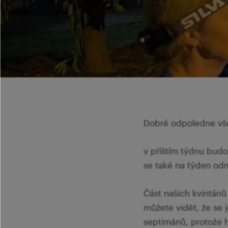
Dobré odpoledne vš
v příštím týdnu budou 
se také na týden odm
Část našich kvintánů b
můžete vidět, že se 
septimánů, protože ho