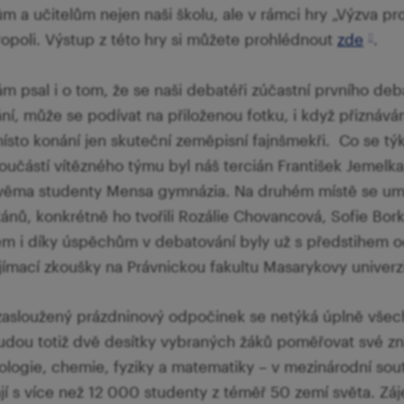
 a učitelům nejen naši školu, ale v rámci hry „Výzva pro 
etropoli. Výstup z této hry si můžete prohlédnout
zde
.
 psal i o tom, že se naši debatéři zúčastní prvního deb
í, může se podívat na přiloženou fotku, i když přiznává
místo konání jen skuteční zeměpisní fajnšmekři. Co se tý
Součástí vítězného týmu byl náš tercián František Jemelka
věma studenty Mensa gymnázia. Na druhém místě se umís
tánů, konkrétně ho tvořili Rozálie Chovancová, Sofie Bor
 i díky úspěchům v debatování byly už s předstihem 
ímací zkoušky na Právnickou fakultu Masarykovy univerzi
asloužený prázdninový odpočinek se netýká úplně všech
budou totiž dvě desítky vybraných žáků poměřovat své znal
iologie, chemie, fyziky a matematiky – v mezinárodní so
kají s více než 12 000 studenty z téměř 50 zemí světa. Zá