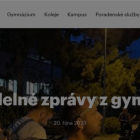
Gymnázium
Koleje
Kampus
Poradenské služby
delné zprávy z gy
20. října 2023