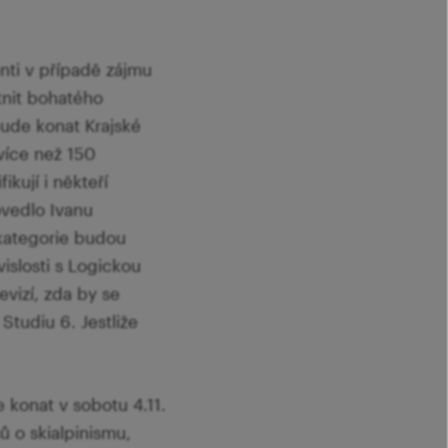
nti v případě zájmu
tnit bohatého
ude konat Krajské
více než 150
ikují i někteří
ovedlo Ivanu
 kategorie budou
islosti s Logickou
vizí, zda by se
Studiu 6. Jestliže
 konat v sobotu 4.11.
ů o skialpinismu,