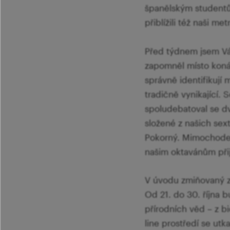
španělským studentům
přiblížili též naši m
Před týdnem jsem Vám
zapomněl místo konán
správně identifikují 
tradičně vynikající. 
spoludebatoval se d
složené z našich sex
Pokorný. Mimochodem
našim oktavánům přij
V úvodu zmiňovaný z
Od 21. do 30. října 
přírodních věd – z b
line prostředí se ut