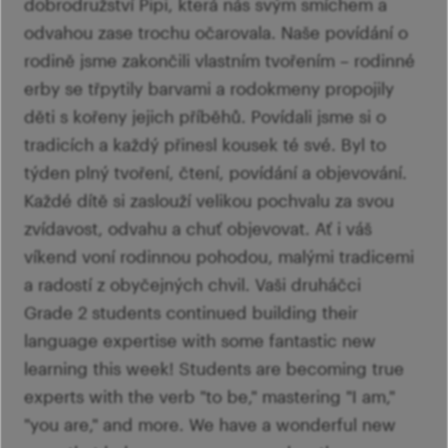
dobrodružství Pipi, která nás svým smíchem a
odvahou zase trochu očarovala. Naše povídání o
rodině jsme zakončili vlastním tvořením – rodinné
erby se třpytily barvami a rodokmeny propojily
děti s kořeny jejich příběhů. Povídali jsme si o
tradicích a každý přinesl kousek té své. Byl to
týden plný tvoření, čtení, povídání a objevování.
Každé dítě si zaslouží velikou pochvalu za svou
zvídavost, odvahu a chuť objevovat. Ať i váš
víkend voní rodinnou pohodou, malými tradicemi
a radostí z obyčejných chvil. Vaši druháčci
Grade 2 students continued building their
language expertise with some fantastic new
learning this week! Students are becoming true
experts with the verb "to be," mastering "I am,"
"you are," and more. We have a wonderful new