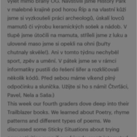
výlet mimo brány OG. Navštívili jsme History Park
v malebné krajině pod horou Říp a na vlastní kůži
jsme si vyzkoušeli práci archeologů, úskalí lovců
mamutů či výrobu keramických sošek a nádob. V
tlupě jsme útočili na mamuta, stříleli jsme z luku a
ulovené maso jsme si opekli na ohni (buřty
chutnaly skvěle!). Ani v tomto týdnu nechyběl
sport, zpěv a umění. V pátek jsme se v rámci
informatiky pustili do řešení šifer a rozklíčovali
několik kódů. Před sebou máme víkend plný
odpočinku a sluníčka. Užijte si ho s námi! Čtvrťáci,
Pavel, Nela a Saša:)
This week our fourth graders dove deep into their
Trailblazer books. We learned about Poetry, rhyme
patterns and different types of poems. We
discussed some Sticky Situations about trying