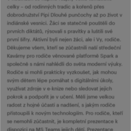
celky – od rodinných tradic a kořenů přes
dobrodružství Pipi Dlouhé punčochy až po život v
indiánské vesnici. Žáci se statečně pouštěli do
prvních diktátů, rýsovali s pravítky a luštili své
první šifry. Aktivní byli nejen žáci, ale i Vy, rodiče.
Děkujeme všem, kteří se zúčastnili naší středeční
Kavárny pro rodiče věnované platformě Spark a
společně s námi nahlédli do světa moderní výuky.
Rodiče si mohli prakticky vyzkoušet, jak mohou
svým dětem lépe pomáhat s digitálními úkoly,
využívat zdroje v e-knize nebo sledovat jejich
pokrok a podpořit je v učení. Měli jsme velkou
radost z hojné účasti a nadšení, s jakým rodiče
přistoupili k novým technologiím. Pro rodiče, kteří
se nemohli zúčastnit, je kompletní prezentace k
dispozici na MS Teams jejich dětí. Prezentace