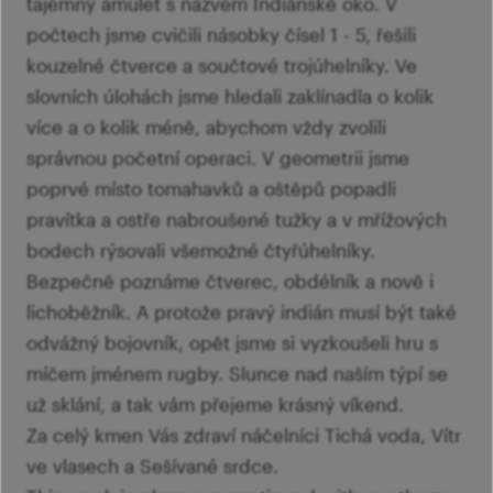
tajemný amulet s názvem Indiánské oko. V
počtech jsme cvičili násobky čísel 1 - 5, řešili
kouzelné čtverce a součtové trojúhelníky. Ve
slovních úlohách jsme hledali zaklínadla o kolik
více a o kolik méně, abychom vždy zvolili
správnou početní operaci. V geometrii jsme
poprvé místo tomahavků a oštěpů popadli
pravítka a ostře nabroušené tužky a v mřížových
bodech rýsovali všemožné čtyřúhelníky.
Bezpečně poznáme čtverec, obdélník a nově i
lichoběžník. A protože pravý indián musí být také
odvážný bojovník, opět jsme si vyzkoušeli hru s
míčem jménem rugby. Slunce nad naším týpí se
už sklání, a tak vám přejeme krásný víkend.
Za celý kmen Vás zdraví náčelníci Tichá voda, Vítr
ve vlasech a Sešívané srdce.