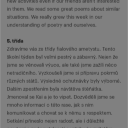
new activities even if our friends aren’t interested
in them. We read some great poems about similar
situations. We really grew this week in our
understanding of poetry and ourselves.
5. třída
Zdravíme vás ze třídy fialového ametystu. Tento
školní týden byl velmi pestrý a zábavný. Nejen že
jsme se věnovali výuce, ale také jsme zažili něco
netradičního. Vyzkoušeli jsme si přípravu pokrmů
různých států. Výsledné ochutnávky byly výborné.
Dalším zpestřením byla návštěva štěňátka.
Jmenoval se Kai a je to vipet. Dozvěděli jsme se
mnoho informací o této rase, jak s ním
komunikovat a chovat se k němu s respektem.
Setkání přineslo nejen radost, ale i důležité