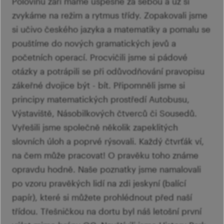
Polovinu září máme úspěšně za sebou a už si
zvykáme na režim a rytmus třídy. Zopakovali jsme
si učivo českého jazyka a matematiky a pomalu se
pouštíme do nových gramatických jevů a
početních operací. Procvičili jsme si pádové
otázky a potrápili se při odůvodňování pravopisu
zákeřné dvojice být - bít. Připomněli jsme si
principy matematických prostředí Autobusu,
Výstaviště, Násobilkových čtverců či Sousedů.
Vyřešili jsme společně několik zapeklitých
slovních úloh a poprvé rýsovali. Každý čtvrťák ví,
na čem může pracovat! O pravěku toho známe
opravdu hodně. Naše poznatky jsme namalovali
po vzoru pravěkých lidí na zdi jeskyní (balící
papír), které si můžete prohlédnout před naší
třídou. Třešničkou na dortu byl náš letošní první