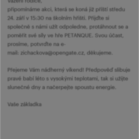
Vážení rodiče,
připomínáme akci, která se koná již příští středu
24. září v 15:30 na školním hřišti. Přijďte si
společně s námi užít odpoledne, protáhnout se a
poměřit své síly ve hře PETANQUE. Svou účast,
prosíme, potvrďte na e-
mail: zichackova@opengate.cz, děkujeme.
Přejeme Vám nádherný víkend! Předpověď slibuje
pravé babí léto s vysokými teplotami, tak si užijte
slunečné dny a načerpejte spoustu energie.
Vaše základka