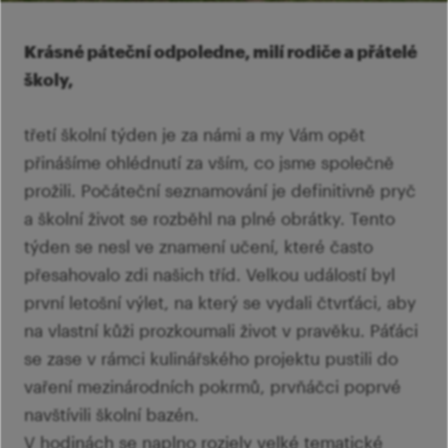
Ví
Mi
Ví
šk
p
Krásné páteční odpoledne, milí rodiče a přátelé
Ab
sl
školy,
Ví
třetí školní týden je za námi a my Vám opět
přinášíme ohlédnutí za vším, co jsme společně
prožili. Počáteční seznamování je definitivně pryč
a školní život se rozběhl na plné obrátky. Tento
týden se nesl ve znamení učení, které často
přesahovalo zdi našich tříd. Velkou událostí byl
první letošní výlet, na který se vydali čtvrťáci, aby
na vlastní kůži prozkoumali život v pravěku. Páťáci
se zase v rámci kulinářského projektu pustili do
vaření mezinárodních pokrmů, prvňáčci poprvé
navštívili školní bazén.
V hodinách se naplno rozjely velké tematické