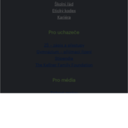
Školní řád
Etický kodex
Kariéra
Pro uchazeče
ZŠ –⁠⁠⁠⁠⁠ zápis a přestupy
Gymnázium –⁠⁠⁠⁠⁠ přijímací řízení
Stipendia
The Kellner Family Foundation
Pro média
Tiskové zprávy
Kontakty pro média
Kontakty
Kancelář školy