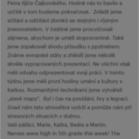
Petra Iljiče Čajkovského. Hodně nás to bavilo a
určitě v tom budeme pokračovat. Zvládli jsme
sčítání a odčítání zlomků se stejným i různým
jmenovatelem. V češtině jsme procvičovali
zájmena, abychom je uměli stoprocentně. Také
jsme zopakovali shodu přísudku s ppdmětem.
Známe evropské státy a zhlédli jsme několik
skvěle vypracovaných prezentací. Ne všichni však
měli odvahu odprezentovat svoji práci. V tomto
týdnu jsme měli první hodiny umění a kultury s
Katkou. Rozmanitými technikami jsme vytvářeli
„steré mapy“. Byl i čas na povídání, hry a legraci.
Snad nám tato atmosféra vydrží a pomůže nám při
stresových situacích v dubnu.
Vaši páťáci, Marie, Katka, Beáta a Martin.
Nerves were high in 5th grade this week! The