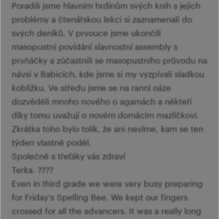
Poradili jsme hlavním hrdinům svých knih s jejich
problémy a čtenářskou lekci si zaznamenali do
svých deníků. V prvouce jsme ukončili
masopustní povídání slavnostní assembly s
prvňáčky a zúčastnili se masopustního průvodu na
návsi v Babicích, kde jsme si my vyzpívali sladkou
kobližku. Ve středu jsme se na ranní oáze
dozvěděli mnoho nového o agamách a někteří
díky tomu uvažují o novém domácím mazlíčkovi.
Zkrátka toho bylo tolik, že ani nevíme, kam se ten
týden vlastně poděl.
Společně s třeťáky vás zdraví
Terka. ????
Even in third grade we were very busy preparing
for Friday's Spelling Bee. We kept our fingers
crossed for all the advancers. It was a really long