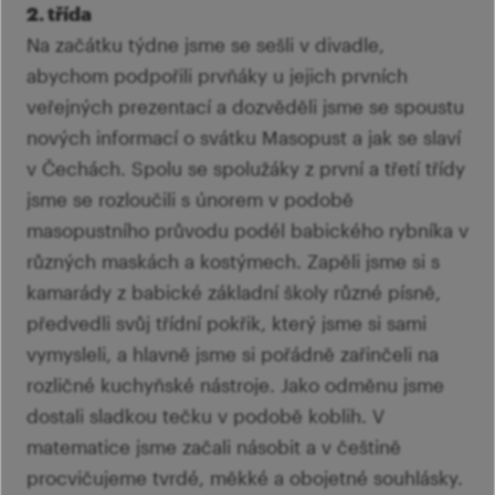
2. třída
Na začátku týdne jsme se sešli v divadle,
abychom podpořili prvňáky u jejich prvních
veřejných prezentací a dozvěděli jsme se spoustu
nových informací o svátku Masopust a jak se slaví
v Čechách. Spolu se spolužáky z první a třetí třídy
jsme se rozloučili s únorem v podobě
masopustního průvodu podél babického rybníka v
různých maskách a kostýmech. Zapěli jsme si s
kamarády z babické základní školy různé písně,
předvedli svůj třídní pokřik, který jsme si sami
vymysleli, a hlavně jsme si pořádně zařinčeli na
rozličné kuchyňské nástroje. Jako odměnu jsme
dostali sladkou tečku v podobě koblih. V
matematice jsme začali násobit a v češtině
procvičujeme tvrdé, měkké a obojetné souhlásky.