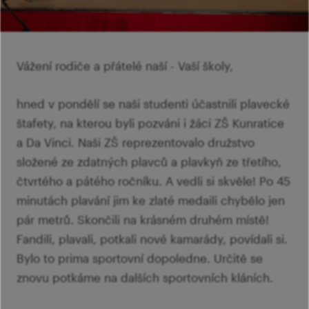
Ví
Mi
Ví
šk
p
Ab
sl
Vážení rodiče a přátelé naší - Vaší školy,
Ví
hned v pondělí se naši studenti účastnili plavecké
štafety, na kterou byli pozváni i žáci ZŠ Kunratice
a Da Vinci. Naši ZŠ reprezentovalo družstvo
složené ze zdatných plavců a plavkyň ze třetího,
čtvrtého a pátého ročníku. A vedli si skvěle! Po 45
minutách plavání jim ke zlaté medaili chybělo jen
pár metrů. Skončili na krásném druhém místě!
Fandili, plavali, potkali nové kamarády, povídali si.
Bylo to prima sportovní dopoledne. Určitě se
znovu potkáme na dalších sportovních kláních.