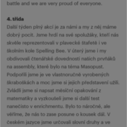
battle and we are very proud of everyone.
4. třída
Další týden plný akcí je za námi a my z něj máme
dobrý pocit. Jsme hrdí na své spolužáky, kteří nás
skvěle reprezentovali v plavecké štafetě i ve
školním kole Spelling Bee. V úterý jsme i my
obdivovali čtenářské dovednosti našich prvňáků
na assembly, které bylo na téma Masopust.
Podpořili jsme je ve vlastnoručně vyrobených
škraboškách a moc jsme si jejich představení užili.
Zvládli jsme si napsat měsíční opakování z
matematiky a vyzkoušeli jsme si další test
nanečisto v enrichmentu. Bylo to náročné, ale
věříme, že nás to zase posune o kousek dál. V
českém jazyce jsme určovali slovní druhy a ve