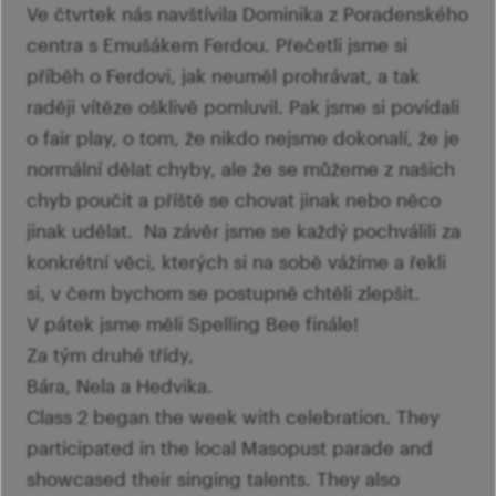
Ve čtvrtek nás navštívila Dominika z Poradenského
centra s Emušákem Ferdou. Přečetli jsme si
příběh o Ferdovi, jak neuměl prohrávat, a tak
raději vítěze ošklivě pomluvil. Pak jsme si povídali
o fair play, o tom, že nikdo nejsme dokonalí, že je
normální dělat chyby, ale že se můžeme z našich
chyb poučit a příště se chovat jinak nebo něco
jinak udělat. Na závěr jsme se každý pochválili za
konkrétní věci, kterých si na sobě vážíme a řekli
si, v čem bychom se postupně chtěli zlepšit.
V pátek jsme měli Spelling Bee finále!
Za tým druhé třídy,
Bára, Nela a Hedvika.
Class 2 began the week with celebration. They
participated in the local Masopust parade and
showcased their singing talents. They also