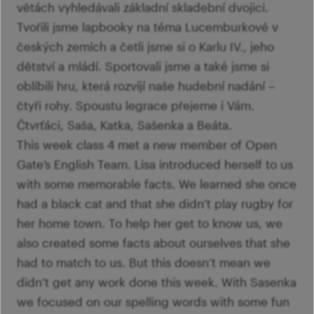
větách vyhledávali základní skladební dvojici.
Tvořili jsme lapbooky na téma Lucemburkové v
českých zemích a četli jsme si o Karlu IV., jeho
dětství a mládí. Sportovali jsme a také jsme si
oblíbili hru, která rozvíjí naše hudební nadání –
čtyři rohy. Spoustu legrace přejeme i Vám.
Čtvrťáci, Saša, Katka, Sašenka a Beáta.
This week class 4 met a new member of Open
Gate’s English Team. Lisa introduced herself to us
with some memorable facts. We learned she once
had a black cat and that she didn’t play rugby for
her home town. To help her get to know us, we
also created some facts about ourselves that she
had to match to us. But this doesn’t mean we
didn’t get any work done this week. With Sasenka
we focused on our spelling words with some fun