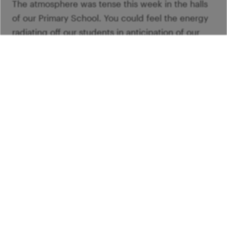
The atmosphere was tense this week in the halls
of our Primary School. You could feel the energy
radiating off our students in anticipation of our
School Round Spelling Bee. This year the top 5
spellers from the 5th grade and students from the
gymnasium met on Thursday in the Senior School
Wide Spelling Bee. In a fierce head-to-head
competition, our spelling champion-Emily R was
crowned. It was a hard-fought battle but the final
word of “wretched” sealed it. I think our spellers
will remember its spelling for the rest of time. All
of our spellers did a tremendous job and correctly
spelled multiple challenging words. To say that
the jury was impressed is a true understatement!
Next up was our Junior School Wide Spelling Bee.