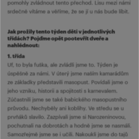
pomohly zvládnout tento přechod. Lisu mezi námi
srdečně vítáme a věříme, že se jí u nás bude líbit.
Jak prožily tento týden děti v jednotlivých
třídách? Pojďme opět pootevřít dveře a
nahlédnout:
1. třída
Uf, to byla fuška, ale zvládli jsme to. Týden je
úspěšně za námi. V úterý jsme naším kamarádům
ze základky představili masopust. Povídali jsme o
jeho vzniku, historii a spojitosti s karnevalem.
Zúčastnili jsme se také babického masopustního
průvodu. Nechyběly ani koblihy. Ve středu se u
prvňáků slavilo. Zazpívali jsme si Narozeninovou,
pochutnali na dobrotách a hodně jsme se nasmáli.
Samozřejmě jsme se i učili. Nakoukli jsme do tajů