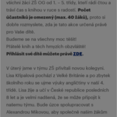
všichni žáci ZŠ OG od 1. – 5. třídy, kteří rádi čtou a
tráví čas s knihou v ruce s radostí.
Počet
účastníků je omezený (max. 40 žáků),
proto si
dobře rozmyslete, zda je tato akce určená právě
pro Vaše dítě.
Budeme se na všechny moc těšit!
Přátelé knih a těch hmyzích obzvláště!
Přihlásit své dítě můžete právě
ZDE
.
V úterý jsme v týmu ZŠ přivítali novou kolegyni.
Lisa Křípalová pochází z Velké Británie a po zbytek
školního roku se ujme výuky angličtiny v naší 4.
třídě. Lisa žije a učí v České republice posledních
8 let a je velmi nadšená, že se může připojit k
našemu týmu. Bude úzce spolupracovat s
Alexandrou Mikovou, aby společně našim žákům