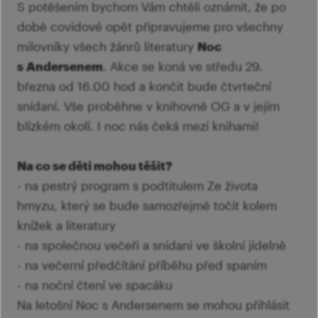
S potěšením bychom Vám chtěli oznámit, že po
době covidové opět připravujeme pro všechny
milovníky všech žánrů literatury
Noc
s Andersenem
. Akce se koná ve středu 29.
března od 16.00 hod a končit bude čtvrteční
snídaní. Vše proběhne v knihovně OG a v jejím
blízkém okolí. I noc nás čeká mezi knihami!
Na co se děti mohou těšit?
- na pestrý program s podtitulem Ze života
hmyzu, který se bude samozřejmě točit kolem
knížek a literatury
- na společnou večeři a snídani ve školní jídelně
- na večerní předčítání příběhu před spaním
- na noční čtení ve spacáku
Na letošní Noc s Andersenem se mohou přihlásit