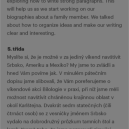
exploring how to write strong paragraphs. This
will help us as we start working on our
biographies about a family member. We talked
about how to organize ideas and make our writing
clear and interesting.
5. třída
Myslíte si, že je možné v za jediný víkend navštívit
Srbsko, Ameriku a Mexiko? My jsme to zvládli a
hned Vám povíme jak. V minulém pátečním
dopisu jsme slibovali, že Vám poreferujeme o
víkendové akci Bilologie v praxi, při níž jsme měli
možnost navštívit chráněnou krajinnou oblast v
okolí Karlštejna. Dvakrát sedm statečných (čili
čtrnáct osob) se z vesničky jménem Srbsko
vydalo na dobrodružný průzkum tamních štol a