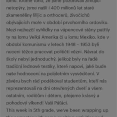
lomů. Kromě toho, že jsme pozorovali zimující
netopýry, jsme našli i 400 milionů let staré
zkameněliny lilijic a orthocerů, živočichů
obývajících moře v období prvohorního ordoviku.
Mezi nejhezčí vyhlídky na vápencové stěny patřily
ty na lomu Velká Amerika či u lomu Mexiko, kde v
období komunismu v letech 1948 – 1953 byli
nuceni těžce pracovat političtí vězni. Návrat do
školy nebyl jednoduchý, jelikož byly na řadě
tradiční lednové testíky, které napoví, jaké bude
naše hodnocení na pololetním vysvědčení. V
závěru bych rád poděkoval studentům, kteří nás
reprezentovali na dni otevřených dveří a všem
ostatním, rodičům i dětem, přejeme krásný a
pohodový víkend! Vaši Páťáci.
This week in 5th grade, we’ve been wrapping up