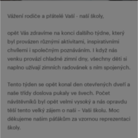
Ví
Mi
Ví
šk
p
Vážení rodiče a přátelé Vaší - naší školy,
Ab
sl
Ví
opět Vás zdravíme na konci dalšího týdne, který
byl provázen různými aktivitami, inspirativními
chvílemi i společným poznáváním. I když nás
venku provází chladné zimní dny, všechny děti si
naplno užívají zimních radovánek s ním spojených.
Tento týden se opět konal den otevřených dveří a
naše třídy doslova pukaly ve švech. Počet
návštěvníků byl opět velmi vysoký a nás opravdu
těší tento velký zájem o naši – Vaši školu. Moc
děkujeme našim páťákům za vzornou reprezentaci
školy.