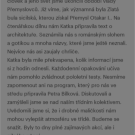
člověk a jeho svět jsme ukončili období vlády
Přemyslovců. Již víme, jak významná byla Zlatá
bula sicilská, kterou získal Přemysl Otakar I.. Na
čtenářskou dílnu nám Katka připravila text o
architektuře. Seznámila nás s románským slohem
a gotikou a mnoha názvy, které jsme ještě neznali.
Nejvíce nás asi zaujaly chrliče.
Katka byla mile překvapena, kolik informací jsme
si z hodin odnesli. Každodenní opakování učiva
nám pomohlo zvládnout pololetní testy. Nesmíme
zapomenout ani na program, který pro nás ve
středu připravila Petra Bílková. Diskutovali a
zamýšleli jsme se nad naším třídním kolektivem.
Uvědomili jsme si, že i drobné maličkosti nám
mohou vylepšit atmosféru ve třídě. Budeme se
snažit. Byly to dny plné zajímavých akcí, ale i