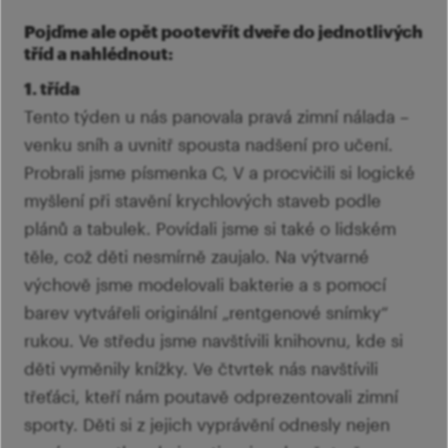
Pojďme ale opět pootevřít dveře do jednotlivých
tříd a nahlédnout:
1. třída
Tento týden u nás panovala pravá zimní nálada –
venku sníh a uvnitř spousta nadšení pro učení.
Probrali jsme písmenka C, V a procvičili si logické
myšlení při stavění krychlových staveb podle
plánů a tabulek. Povídali jsme si také o lidském
těle, což děti nesmírně zaujalo. Na výtvarné
výchově jsme modelovali bakterie a s pomocí
barev vytvářeli originální „rentgenové snímky“
rukou. Ve středu jsme navštívili knihovnu, kde si
děti vyměnily knížky. Ve čtvrtek nás navštívili
třeťáci, kteří nám poutavě odprezentovali zimní
sporty. Děti si z jejich vyprávění odnesly nejen