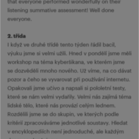
that everyone performed wonderfully on their
listening summative assessment! Well done
everyone.
2. třída
I když ve druhé třídě tento týden řádil bacil,
výuku jsme si velmi užili. Hned v pondělí jsme měli
workshop na téma kyberšikana, ve kterém jsme
se dozvěděli mnoho nového. Už víme, na co dávat
pozor a čeho se vyvarovat při používání internetu.
Opakovali jsme učivo a napsali si pololetní testy,
které se nám velmi vydařily. Velmi nás zajímá téma
lidské tělo, které nás provází celým lednem.
Rozdělili jsme se do skupin, ve kterých podle
kritérií zpracováváme jednotlivé soustavy. Hledat
v encyklopediích není jednoduché, ale každým