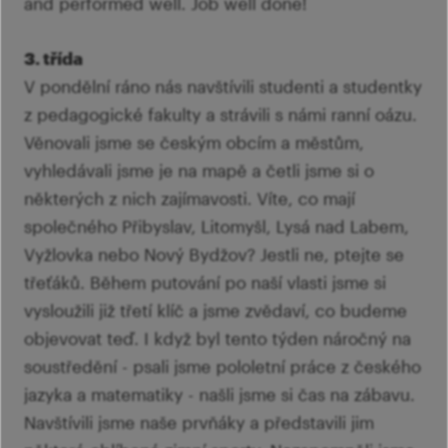
and performed well. Job well done!
3. třída
V pondělní ráno nás navštívili studenti a studentky
z pedagogické fakulty a strávili s námi ranní oázu.
Věnovali jsme se českým obcím a městům,
vyhledávali jsme je na mapě a četli jsme si o
některých z nich zajímavosti. Víte, co mají
společného Přibyslav, Litomyšl, Lysá nad Labem,
Vyžlovka nebo Nový Bydžov? Jestli ne, ptejte se
třeťáků. Během putování po naší vlasti jsme si
vysloužili již třetí klíč a jsme zvědaví, co budeme
objevovat teď. I když byl tento týden náročný na
soustředění - psali jsme pololetní práce z českého
jazyka a matematiky - našli jsme si čas na zábavu.
Navštívili jsme naše prvňáky a představili jim