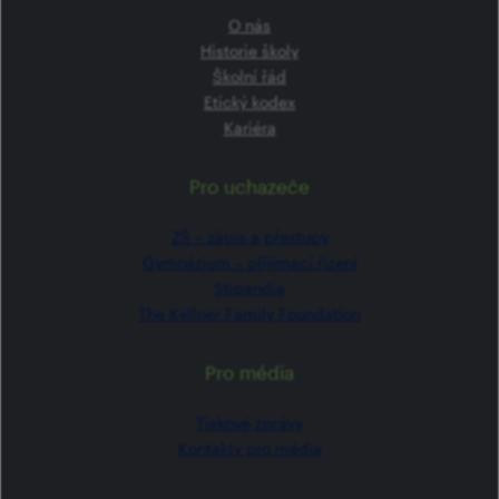
O nás
Historie školy
Školní řád
Etický kodex
Kariéra
Pro uchazeče
ZŠ –⁠⁠⁠⁠⁠ zápis a přestupy
Gymnázium –⁠⁠⁠⁠⁠ přijímací řízení
Stipendia
The Kellner Family Foundation
Pro média
Tiskové zprávy
Kontakty pro média