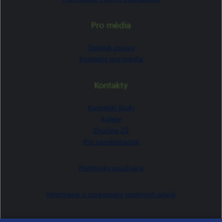
Pro média
Tiskové zprávy
Kontakty pro média
Kontakty
Kancelář školy
Koleje
Družina ZŠ
Pro zaměstnance
Podmínky používání
Informace o zpracování osobních údajů
Nastavení cookies