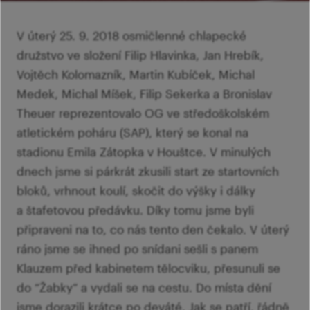
šk
Mi
Ví
p
V úterý 25. 9. 2018 osmičlenné chlapecké
Ab
sl
družstvo ve složení Filip Hlavinka, Jan Hrebík,
Ví
Vojtěch Kolomazník, Martin Kubíček, Michal
Medek, Michal Míšek, Filip Sekerka a Bronislav
Theuer reprezentovalo OG ve středoškolském
atletickém poháru (SAP), který se konal na
stadionu Emila Zátopka v Houštce. V minulých
dnech jsme si párkrát zkusili start ze startovních
bloků, vrhnout koulí, skočit do výšky i dálky
a štafetovou předávku. Díky tomu jsme byli
připraveni na to, co nás tento den čekalo. V úterý
ráno jsme se ihned po snídani sešli s panem
Klauzem před kabinetem tělocviku, přesunuli se
do “Žabky” a vydali se na cestu. Do místa dění
jsme dorazili krátce po deváté. Jak se patří, řádně