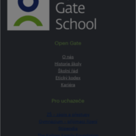
Open Gate
O nás
Historie školy
Školní řád
Etický kodex
Kariéra
Pro uchazeče
ZŠ –⁠⁠⁠⁠⁠ zápis a přestupy
Gymnázium –⁠⁠⁠⁠⁠ přijímací řízení
Stipendia
The Kellner Family Foundation