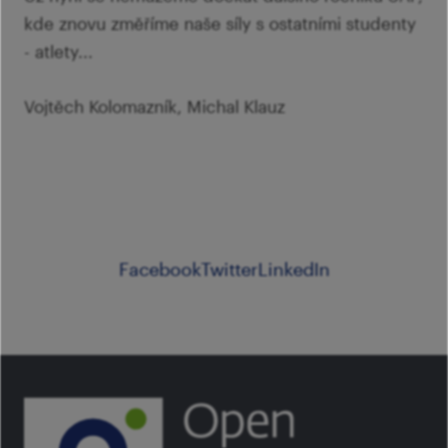
kde znovu změříme naše síly s ostatními studenty
- atlety...
Vojtěch Kolomazník, Michal Klauz
Facebook
Twitter
LinkedIn