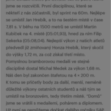
jsme se rozcvičili. První disciplínou, které se
někteří z nás zúčastnili, byl sprint na 60m. Nejlépe
se umístil Jan Hrebík, a to na šestém místě v čase
7,81 s. V běhu na 1500 metrů se umístil Martin
Kubíček na 4. místě (05:01,93), hned za ním Filip
Sekerka (05:08,04). Nejlepší výkon z našich atletů
předvedl již zmiňovaný Honza Hrebík, který skočil
do výšky 1,72 m, za což získal třetí místo.
Pomyslnou bramborovou medaili ve stejné
disciplíně dostal Michal Medek za výkon 1,68 m.
Náš den byl zakončen štafetou na 4 × 200 m.
K tomu se přičetly body za další, menší, neméně
důležité výkony ostatních studentů a náš tým se
umístil na bronzovém, tedy třetím místě. “Domů”
jsme se vrátili s medailemi, pohárem a diplomem.
Už nyní se nemůžeme dočkat dalšího ročníku SAP,