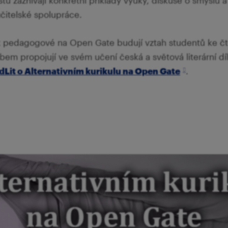
tu zaznívají konkrétní příklady výuky, diskuse o smyslu a f
učitelské spolupráce.
ak pedagogové na Open Gate budují vztah studentů ke č
bem propojují ve svém učení česká a světová literární dí
idLit o Alternativním kurikulu na Open Gate
.