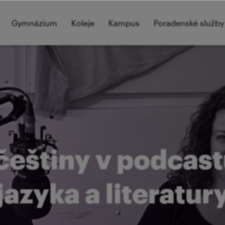
Gymnázium
Koleje
Kampus
Poradenské služby
češtiny v podcas
jazyka a literatur