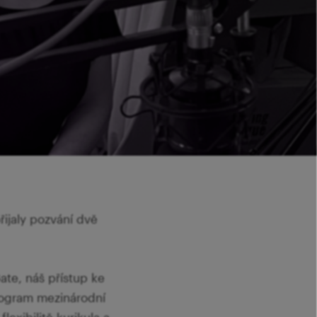
řijaly pozvání dvě
te, náš přístup ke
rogram mezinárodní