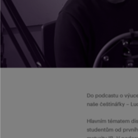
Do podcastu o výuce 
naše češtinářky – L
Hlavním tématem dis
studentům od prvního