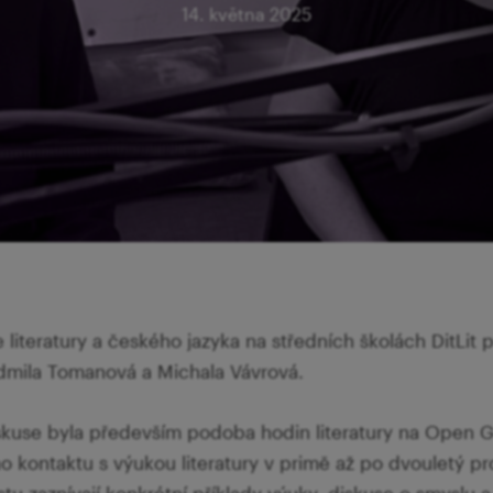
14. května 2025
literatury a českého jazyka na středních školách DitLit p
udmila Tomanová a Michala Vávrová.
kuse byla především podoba hodin literatury na Open Ga
 kontaktu s výukou literatury v primě až po dvouletý p