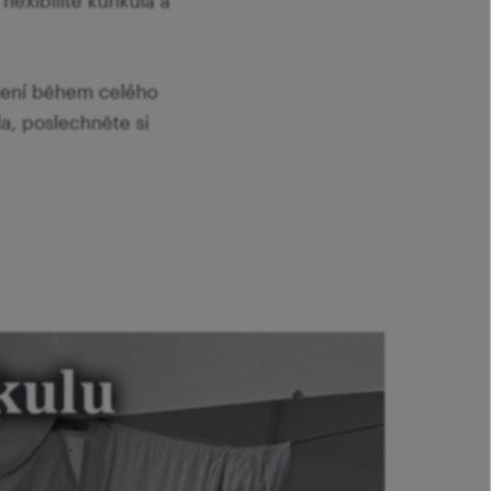
lexibilitě kurikula a
tení během celého
la, poslechněte si