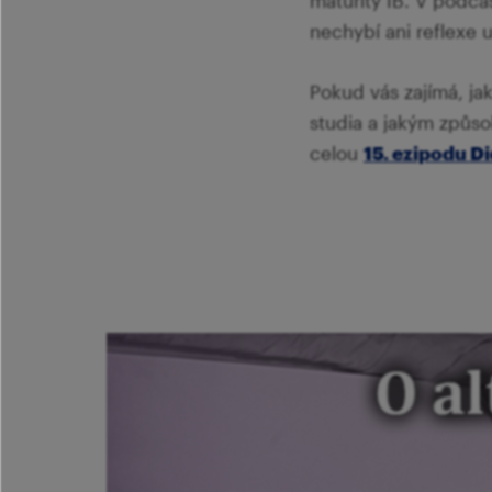
maturity IB. V podcas
nechybí ani reflexe 
Pokud vás zajímá, j
studia a jakým způso
celou
15. ezipodu D