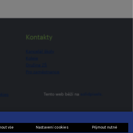
Kontakty
Kancelář školy
Koleje
Družina ZŠ
Pro zaměstnance
Tento web běží na
solidpixels.
okies
mout vše
Nastavení cookies
Přijmout nutné