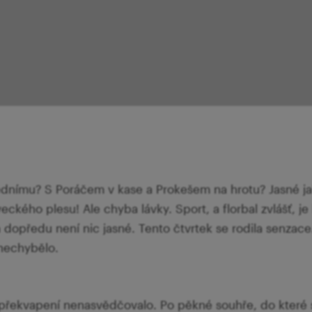
ednímu? S Poráčem v kase a Prokešem na hrotu? Jasné ja
eckého plesu! Ale chyba lávky. Sport, a florbal zvlášť, je
a dopředu není nic jasné. Tento čtvrtek se rodila senzac
 nechybělo.
překvapení nenasvědčovalo. Po pěkné souhře, do které s