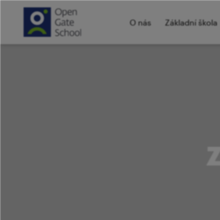
O nás
Základní škola
​