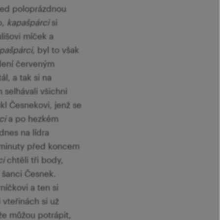
před poloprázdnou
o,
kapašpárci
si
lišovi míček a
pašpárci
, byl to však
edení červeným
l, a tak si na
selhávali všichni
ukl Česnekovi, jenž se
ci
a po hezkém
 dnes na lídra
vě minuty před koncem
ci
chtěli tři body,
 šanci Česnek.
níčkovi a ten si
 vteřinách si už
že můžou potrápit,