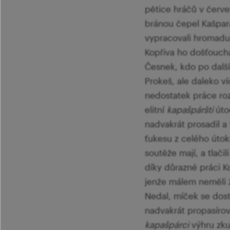
pětice hráčů v červe
bránou čepel Kašpar
vypracovali hromadu 
Kopřiva ho došťoucha
Česnek, kdo po dalš
Prokeš, ale daleko ví
nedostatek práce roz
elitní
kapašpárští
útoč
nadvakrát prosadil a 
ťukesu z celého útoku
soutěže mají, a tlač
díky důrazné práci Ko
jenže málem neměli 
Nedal, míček se dosta
nadvakrát propasírova
kapašpárci
výhru zku