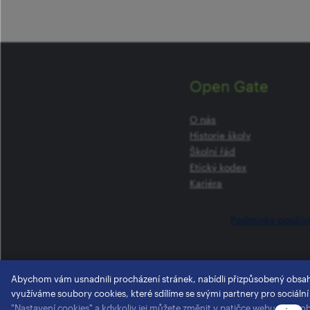
Open Gate
O nás
Historie školy
Školní řád
Etický kodex
Kariéra
Podmínky použív
Abychom vám usnadnili procházení stránek, nabídli přizpůsobený obsa
využíváme soubory cookies, které sdílíme se svými partnery pro sociální
"Nastavení cookies" a kdykoliv jej můžete změnit v patičce webu. Podro