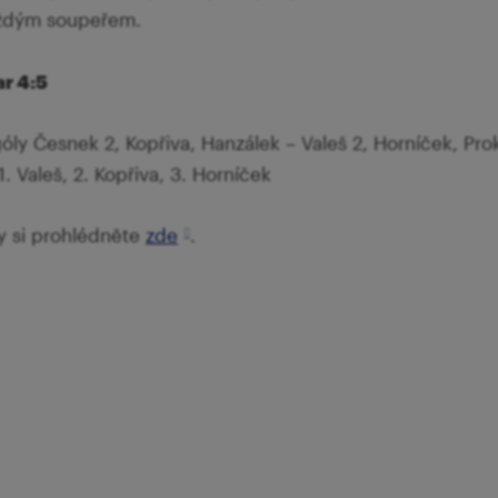
aždým soupeřem.
r 4:5
; góly Česnek 2, Kopřiva, Hanzálek – Valeš 2, Horníček, Pro
1. Valeš, 2. Kopřiva, 3. Horníček
y si prohlédněte
zde
.