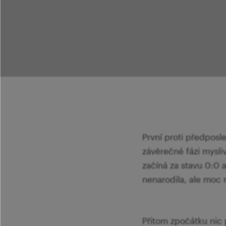
První proti předposl
závěrečné fázi mysliv
začíná za stavu 0:0 
nenarodila, ale moc
Přitom zpočátku nic 