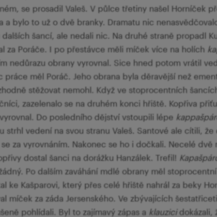
ném, se prosadil Valeš. V půlce třetiny našel Horníček 
a a bylo to už o dvě branky. Dramatu nic nenasvědčoval
dalších šancí, ale nedali nic. Na druhé straně propadl Ku
l za Poráče. I po přestávce měli míček více na holích
ka
ím nedůrazu obrany vyrovnal. Sice hned potom vrátil v
c práce měl Poráč. Jeho obrana byla děravější než ementá
hodně stěžovat nemohl. Když ve stoprocentních šancích 
níci, zazelenalo se na druhém konci hřiště. Kopřiva přiť
vyrovnal. Do posledního dějství vstoupili lépe
kappašpár
 strhl vedení na svou stranu Valeš. Santové ale cítili, že
ili se za vyrovnáním. Nakonec se ho i dočkali. Necelé d
přivy dostal šanci na dorážku Hanzálek. Trefil!
Kapašpár
žádný. Po dalším zaváhání mdlé obrany měl stoprocentní
l ke Kašparovi, který přes celé hřiště nahrál za beky Hor
l míček za záda Jersenského. Ve zbývajících šestatřiceti
šeně pohlídali. Byl to zajímavý zápas a
klauzici
dokázali, 