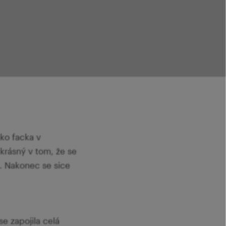
ko facka v
 krásný v tom, že se
e. Nakonec se sice
e zapojila celá