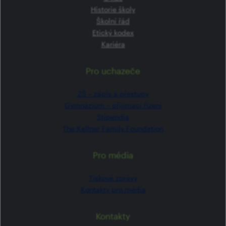
Historie školy
Školní řád
Etický kodex
Kariéra
Pro uchazeče
ZŠ –⁠⁠⁠⁠⁠ zápis a přestupy
Gymnázium –⁠⁠⁠⁠⁠ přijímací řízení
Stipendia
The Kellner Family Foundation
Pro média
Tiskové zprávy
Kontakty pro média
Kontakty