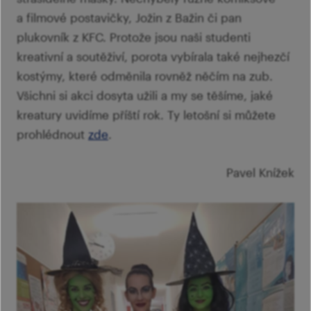
šk
a filmové postavičky, Jožin z Bažin či pan
plukovník z KFC. Protože jsou naši studenti
kreativní a soutěživí, porota vybírala také nejhezčí
kostýmy, které odměnila rovněž něčím na zub.
Všichni si akci dosyta užili a my se těšíme, jaké
kreatury uvidíme příští rok. Ty letošní si můžete
prohlédnout
zde
.
Pavel Knížek