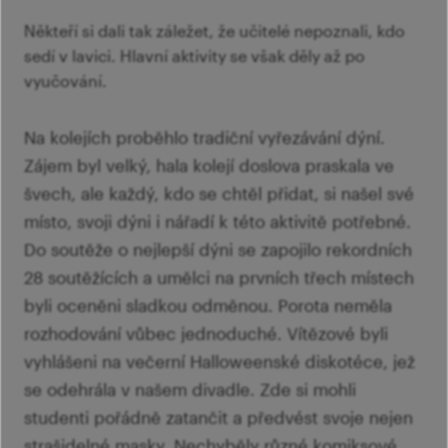
Mi
ro
Ví
Někteří si dali tak záležet, že učitelé nepoznali, kdo
šk
p
sedí v lavici. Hlavní aktivity se však děly až po
Ab
sl
vyučování.
Šk
Ví
Pr
Na kolejích proběhlo tradiční vyřezávání dýní.
Zájem byl velký, hala kolejí doslova praskala ve
Kr
švech, ale každý, kdo se chtěl přidat, si našel své
K
místo, svoji dýni i nářadí k této aktivitě potřebné.
Do soutěže o nejlepší dýni se zapojilo rekordních
Tý
28 soutěžících a umělci na prvních třech místech
Or
byli oceněni sladkou odměnou. Porota neměla
ro
rozhodování vůbec jednoduché. Vítězové byli
vyhlášeni na večerní Halloweenské diskotéce, jež
In
se odehrála v našem divadle. Zde si mohli
ro
studenti pořádně zatančit a předvést svoje nejen
Ví
strašidelné masky. Nechyběly různé komiksové