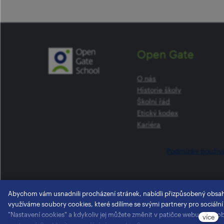
Open Gate
O nás
Historie školy
Školní řád
Etický kodex
Kariéra
Podmínky použív
Abychom vám usnadnili procházení stránek, nabídli přizpůsobený obsa
využíváme soubory cookies, které sdílíme se svými partnery pro sociální
"Nastavení cookies" a kdykoliv jej můžete změnit v patičce webu. Podro
více