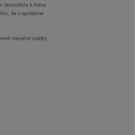
e v atmosféře k tomu
řím, že ji společně
jemné vánoční svátky