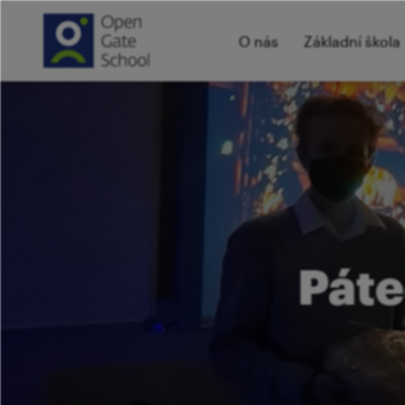
O nás
Základní škola
Páte