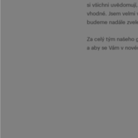
si všichni uvědomují
vhodné. Jsem velmi v
budeme nadále zvele
Za celý tým našeho g
a aby se Vám v novém