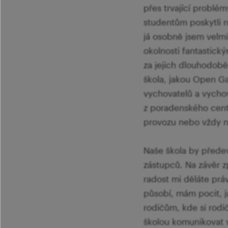
přes trvající problém
studentům poskytli n
já osobně jsem velmi
okolnosti fantastick
za jejich dlouhodobě v
škola, jakou Open Ga
vychovatelů a vychov
z poradenského centr
provozu nebo vždy n
Naše škola by přede
zástupců. Na závěr z
radost mi děláte prá
působí, mám pocit, ja
rodičům, kde si rodi
školou komunikovat 