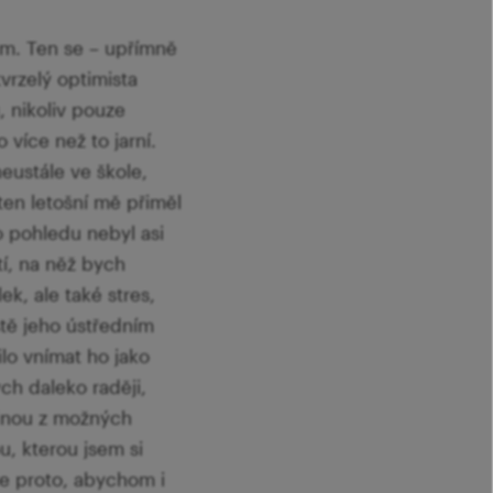
em. Ten se – upřímně
tvrzelý optimista
, nikoliv pouze
více než to jarní.
eustále ve škole,
 ten letošní mě přiměl
o pohledu nebyl asi
tí, na něž bych
k, ale také stres,
stě jeho ústředním
ilo vnímat ho jako
ych daleko raději,
ednou z možných
ou, kterou jsem si
vše proto, abychom i