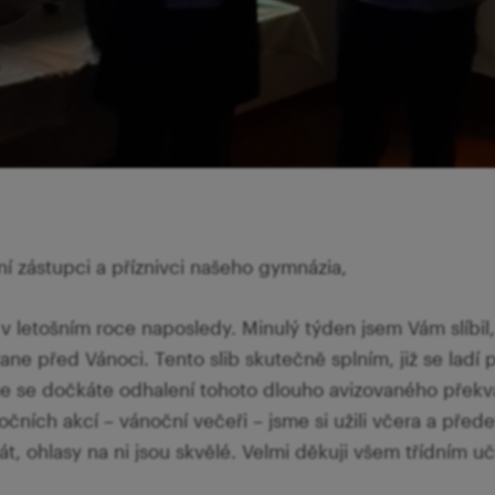
ní zástupci a příznivci našeho gymnázia,
 v letošním roce naposledy. Minulý týden jsem Vám slíbil
ne před Vánoci. Tento slib skutečně splním, již se ladí p
dne se dočkáte odhalení tohoto dlouho avizovaného přek
očních akcí – vánoční večeři – jsme si užili včera a před
t, ohlasy na ni jsou skvělé. Velmi děkuji všem třídním uč