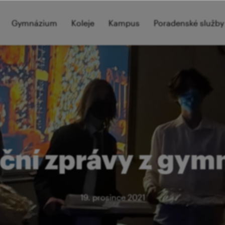
Gymnázium
Koleje
Kampus
Poradenské služby
ční zprávy z gym
19. prosince 2021