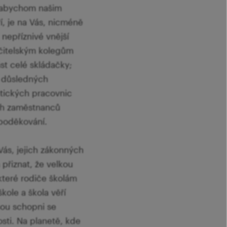
j. abychom našim
í, je na Vás, nicméně
nepříznivé vnější
učitelským kolegům
ást celé skládačky;
k důsledných
atických pracovnic
ých zaměstnanců
poděkování.
ás, jejich zákonných
 přiznat, že velkou
 které rodiče školám
kole a škola věří
sou schopni se
sti. Na planetě, kde