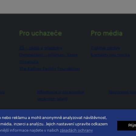
Pro uchazeče
Pro média
ZŠ –⁠⁠⁠⁠⁠ zápis a přestupy
Tiskové zprávy
Gymnázium –⁠⁠⁠⁠⁠ přijímací řízení
Kontakty pro média
Stipendia
The Kellner Family Foundation
ání
Informace o zpracování
Nastavení co
osobních údajů
h nebo reklamu a mohli anonymně analyzovat návštěvnost,
 média, inzerci a analýzu. Jejich nastavení upravíte odkazem
Přij
bnější informace najdete v našich
zásadách ochrany