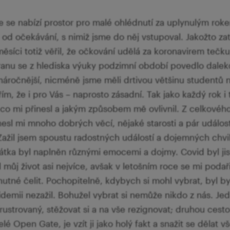
 se nabízí prostor pro malé ohlédnutí za uplynulým rok
l od očekávání, s nimiž jsme do něj vstupoval. Jakožto za
ěsíci totiž věřil, že očkování udělá za koronavirem tečku
anu se z hlediska výuky podzimní období povedlo daleko 
 náročnější, nicméně jsme měli drtivou většinu studentů n
řím, že i pro Vás – naprosto zásadní. Tak jako každý rok i
 co mi přinesl a jakým způsobem mě ovlivnil. Z celkovéh
nesl mi mnoho dobrých věcí, nějaké starosti a pár událos
Zažil jsem spoustu radostných událostí a dojemných chvile
rátka byl naplněn různými emocemi a dojmy. Covid byl ji
můj život asi nejvíce, avšak v letošním roce se mi podař
 nutné čelit. Pochopitelně, kdybych si mohl vybrat, byl b
demii nezažil. Bohužel vybrat si nemůže nikdo z nás. J
í frustrovaný, stěžovat si a na vše rezignovat; druhou cest
celé Open Gate, je vzít ji jako holý fakt a snažit se dělat 