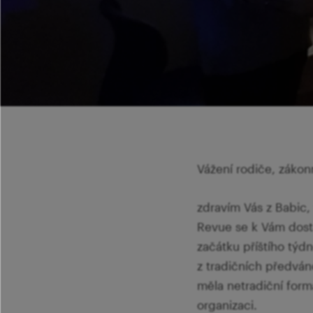
Vážení rodiče, zákon
zdravím Vás z Babic,
Revue se k Vám dosta
začátku příštího tý
z tradičních předván
měla netradiční formá
organizaci.