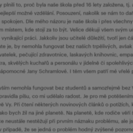
y plnili to, proč byla naše škola před 16 lety založena, t
ejlepší možné vzdělání. Posouzení, nakolik se nám to dař
 spokojen. Dle mého názoru je naše škola i přes všechny 
ým místem, kde stojí za to být. Velice děkuji všem svým 
ynikající práci. Jakkoliv jsou učitelé důležití, tvoří jen č
te je, by nemohla fungovat bez našich trpělivých, avša
atelek, pečující zdravotnice, laskavých knihovnic, emp
a, skvělých kuchařů a personálu v jídelně či spolehliv
ápomocné Jany Schramlové. I těm všem patří mé vřelé 
vším nemohla fungovat bez studentů a samozřejmě bez V
pravidla píšu, co mi udělalo radost. Je pro mě potěšením
vě Vy. Při čtení některých novinových článků o potížích,
ko bych žil na jiné planetě. Na planetě, kde rodiče věří š
če neustále nestěžují při prvním náznaku problému, ale j
v případě, že se jedná o problém hodný zvýšené pozorno