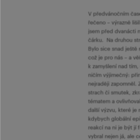
V předvánočním čase
řečeno – výrazně liši
jsem před dvanácti m
čárku. Na druhou str
Bylo sice snad ještě
což je pro nás – a vě
k zamyšlení nad tím,
ničím výjimečný: při
nejraději zapomněl. 
strach či smutek, zk
tématem a ovlivňoval 
další výzvu, které je
kdybych globální epi
reakcí na ni je být j
vybral nejen já, ale 