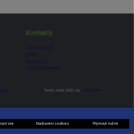
Kontakty
Kancelář školy
Koleje
Družina ZŠ
Pro zaměstnance
Tento web běží na
solidpixels.
okies
mout vše
Nastavení cookies
Přijmout nutné