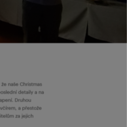
, že naše Christmas
oslední detaily a na
vapení. Druhou
evčírem, a přestože
itelům za jejich