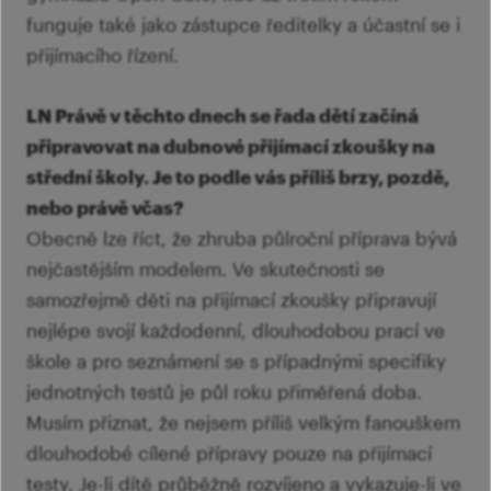
funguje také jako zástupce ředitelky a účastní se i
přijímacího řízení.
LN Právě v těchto dnech se řada dětí začíná
připravovat na dubnové přijímací zkoušky na
střední školy. Je to podle vás příliš brzy, pozdě,
nebo právě včas?
Obecně lze říct, že zhruba půlroční příprava bývá
nejčastějším modelem. Ve skutečnosti se
samozřejmě děti na přijímací zkoušky připravují
nejlépe svojí každodenní, dlouhodobou prací ve
škole a pro seznámení se s případnými specifiky
jednotných testů je půl roku přiměřená doba.
Musím přiznat, že nejsem příliš velkým fanouškem
dlouhodobé cílené přípravy pouze na přijímací
testy. Je-li dítě průběžně rozvíjeno a vykazuje-li ve