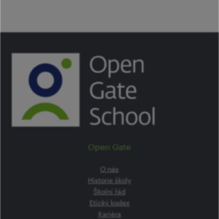
Open Gate
O nás
Historie školy
Školní řád
Etický kodex
Kariéra