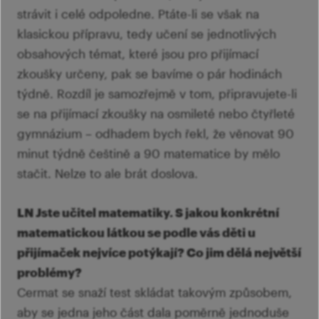
strávit i celé odpoledne. Ptáte-li se však na
klasickou přípravu, tedy učení se jednotlivých
obsahových témat, které jsou pro přijímací
zkoušky určeny, pak se bavíme o pár hodinách
týdně. Rozdíl je samozřejmě v tom, připravujete-li
se na přijímací zkoušky na osmileté nebo čtyřleté
gymnázium – odhadem bych řekl, že věnovat 90
minut týdně češtině a 90 matematice by mělo
stačit. Nelze to ale brát doslova.
LN Jste učitel matematiky. S jakou konkrétní
matematickou látkou se podle vás děti u
přijímaček nejvíce potýkají? Co jim dělá největší
problémy?
Cermat se snaží test skládat takovým způsobem,
aby se jedna jeho část dala poměrně jednoduše