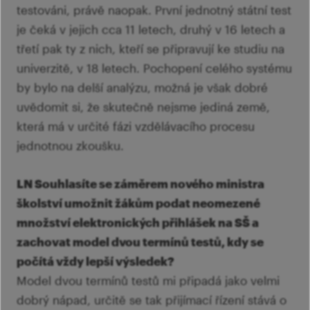
testováni, právě naopak. První jednotný státní test
je čeká v jejich cca 11 letech, druhý v 16 letech a
třetí pak ty z nich, kteří se připravují ke studiu na
univerzitě, v 18 letech. Pochopení celého systému
by bylo na delší analýzu, možná je však dobré
uvědomit si, že skutečně nejsme jediná země,
která má v určité fázi vzdělávacího procesu
jednotnou zkoušku.
LN Souhlasíte se záměrem nového ministra
školství umožnit žákům podat neomezené
množství elektronických přihlášek na SŠ a
zachovat model dvou termínů testů, kdy se
počítá vždy lepší výsledek?
Model dvou termínů testů mi připadá jako velmi
dobrý nápad, určitě se tak přijímací řízení stává o