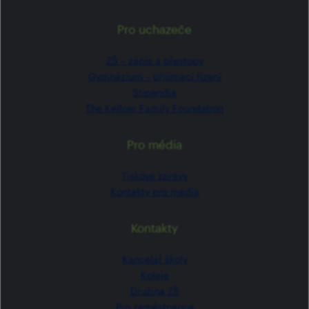
Pro uchazeče
ZŠ –⁠⁠⁠⁠⁠ zápis a přestupy
Gymnázium –⁠⁠⁠⁠⁠ přijímací řízení
Stipendia
The Kellner Family Foundation
Pro média
Tiskové zprávy
Kontakty pro média
Kontakty
Kancelář školy
Koleje
Družina ZŠ
Pro zaměstnance