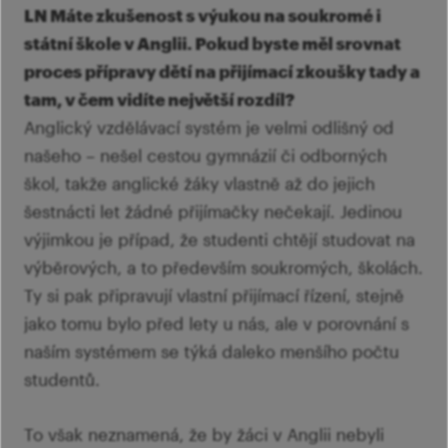
LN Máte zkušenost s výukou na soukromé i
státní škole v Anglii. Pokud byste měl srovnat
proces přípravy dětí na přijímací zkoušky tady a
tam, v čem vidíte největší rozdíl?
Anglický vzdělávací systém je velmi odlišný od
našeho – nešel cestou gymnázií či odborných
škol, takže anglické žáky vlastně až do jejich
šestnácti let žádné přijímačky nečekají. Jedinou
výjimkou je případ, že studenti chtějí studovat na
výběrových, a to především soukromých, školách.
Ty si pak připravují vlastní přijímací řízení, stejně
jako tomu bylo před lety u nás, ale v porovnání s
naším systémem se týká daleko menšího počtu
studentů.
To však neznamená, že by žáci v Anglii nebyli