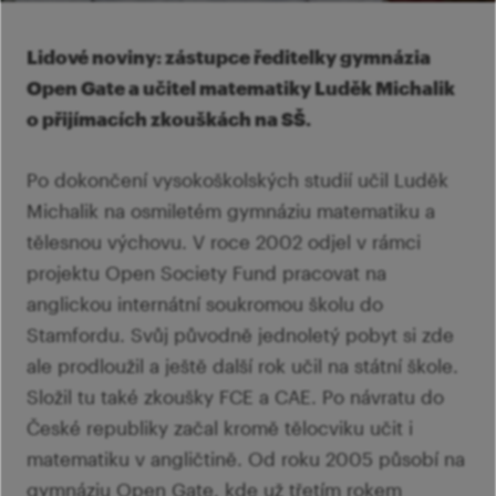
Ví
Mi
Ví
šk
p
Lidové noviny: zástupce ředitelky gymnázia
Ab
sl
Open Gate a učitel matematiky Luděk Michalik
Ví
o přijímacích zkouškách na SŠ.
Po dokončení vysokoškolských studií učil Luděk
Michalik na osmiletém gymnáziu matematiku a
tělesnou výchovu. V roce 2002 odjel v rámci
projektu Open Society Fund pracovat na
anglickou internátní soukromou školu do
Stamfordu. Svůj původně jednoletý pobyt si zde
ale prodloužil a ještě další rok učil na státní škole.
Složil tu také zkoušky FCE a CAE. Po návratu do
České republiky začal kromě tělocviku učit i
matematiku v angličtině. Od roku 2005 působí na
gymnáziu Open Gate, kde už třetím rokem