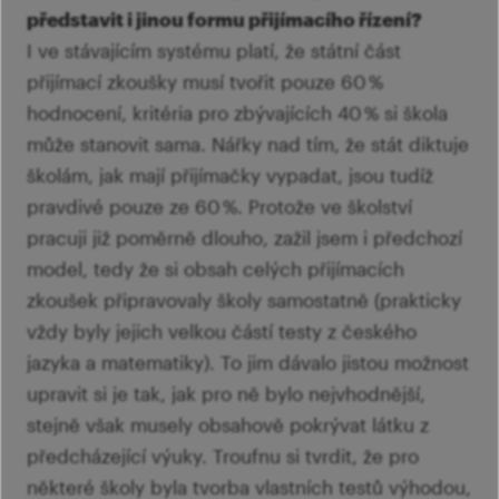
představit i jinou formu přijímacího řízení?
I ve stávajícím systému platí, že státní část
přijímací zkoušky musí tvořit pouze 60 %
hodnocení, kritéria pro zbývajících 40 % si škola
může stanovit sama. Nářky nad tím, že stát diktuje
školám, jak mají přijímačky vypadat, jsou tudíž
pravdivé pouze ze 60 %. Protože ve školství
pracuji již poměrně dlouho, zažil jsem i předchozí
model, tedy že si obsah celých přijímacích
zkoušek připravovaly školy samostatně (prakticky
vždy byly jejich velkou částí testy z českého
jazyka a matematiky). To jim dávalo jistou možnost
upravit si je tak, jak pro ně bylo nejvhodnější,
stejně však musely obsahově pokrývat látku z
předcházející výuky. Troufnu si tvrdit, že pro
některé školy byla tvorba vlastních testů výhodou,