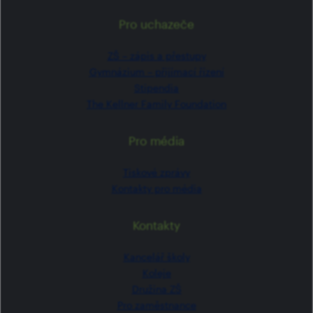
Pro uchazeče
ZŠ –⁠⁠⁠⁠⁠ zápis a přestupy
Gymnázium –⁠⁠⁠⁠⁠ přijímací řízení
Stipendia
The Kellner Family Foundation
Pro média
Tiskové zprávy
Kontakty pro média
Kontakty
Kancelář školy
Koleje
Družina ZŠ
Pro zaměstnance