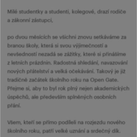
Ví
Mi
Ví
šk
Milé studentky a studenti, kolegové, drazí rodiče
p
Ab
a zákonní zástupci,
sl
Ví
po dvou měsících se všichni znovu setkáváme za
branou školy, která si svou výjimečností a
nevšedností nezadá se zážitky, které si přinášíme
z letních prázdnin. Radostná shledání, navazování
nových přátelství a velká očekávání. Takový je již
tradičně začátek školního roku na Open Gate.
Přejme si, aby to byl rok plný nejen akademických
úspěchů, ale především splněných osobních
přání.
Všem, kteří se přímo podíleli na rozjezdu nového
školního roku, patří velké uznání a srdečný dík.