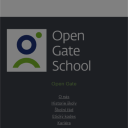
Open Gate
O nás
Historie školy
Školní řád
Etický kodex
Kariéra