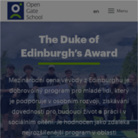
cz
en
Menu
O ná
The Duke of
Zákla
Edinburgh’s Award
Gymn
Ja
Kolej
Ja
In
Kam
ro
Mezinárodní cena vévody z Edinburghu je
U
Pr
Pora
dobrovolný program pro mladé lidi, který
Mi
K
Vy
T
Z
Novi
je podporuje v osobním rozvoji, získávání
Pr
Šk
Tý
St
dovedností pro budoucí život a práci i v
Karié
Pr
P
V
Ví
sociálním cítění. Je hodnocen jako zdaleka
Pr
Kont
Tý
ro
Pr
nejrozšířenější program v oblasti