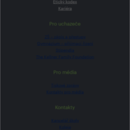
Etický kodex
Kariéra
Pro uchazeče
ZŠ –⁠⁠⁠⁠⁠ zápis a přestupy
Gymnázium –⁠⁠⁠⁠⁠ přijímací řízení
Stipendia
The Kellner Family Foundation
Pro média
Tiskové zprávy
Kontakty pro média
Kontakty
Kancelář školy
Koleje