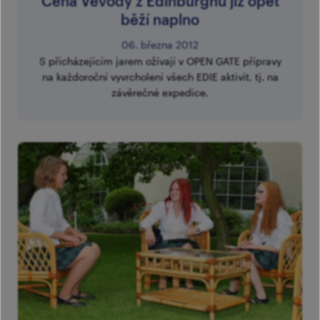
Cena Vévody z Edinburghu již opět
běží naplno
06. března 2012
S přicházejícím jarem ožívají v OPEN GATE přípravy
na každoroční vyvrcholení všech EDIE aktivit, tj. na
závěrečné expedice.