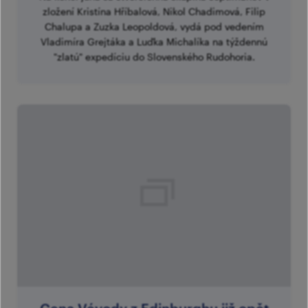
zložení Kristína Hříbalová, Nikol Chadimová, Filip
Chalupa a Zuzka Leopoldová, vydá pod vedením
Vladimíra Grejtáka a Luďka Michalíka na týždennú
"zlatú" expedíciu do Slovenského Rudohoria.