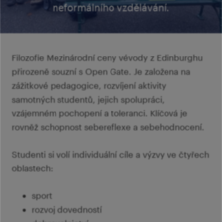
Ví
neformálního vzdělávání.
Mi
Ví
šk
p
Ab
sl
Ví
Filozofie Mezinárodní ceny vévody z Edinburghu
přirozeně souzní s Open Gate. Je založena na
zážitkové pedagogice, rozvíjení aktivity
samotných studentů, jejich spolupráci,
vzájemném pochopení a toleranci. Klíčová je
rovněž schopnost sebereflexe a sebehodnocení.
Studenti si volí individuální cíle a výzvy ve čtyřech
oblastech:
sport
rozvoj dovedností