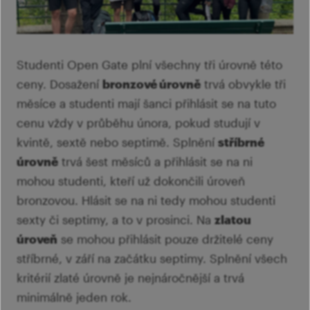
Studenti Open Gate plní všechny tři úrovně této
ceny. Dosažení
bronzové úrovně
trvá obvykle tři
měsíce a studenti mají šanci přihlásit se na tuto
cenu vždy v průběhu února, pokud studují v
kvintě, sextě nebo septimě. Splnění
stříbrné
úrovně
trvá šest měsíců a přihlásit se na ni
mohou studenti, kteří už dokončili úroveň
bronzovou. Hlásit se na ni tedy mohou studenti
sexty či septimy, a to v prosinci. Na
zlatou
úroveň
se mohou přihlásit pouze držitelé ceny
stříbrné, v září na začátku septimy. Splnění všech
kritérií zlaté úrovně je nejnáročnější a trvá
minimálně jeden rok.