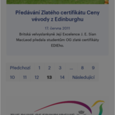
Předávání Zlatého certifikátu Ceny
vévody z Edinburghu
17. června 2011
Britská velvyslankyně Její Excelence J. E. Sian
MacLeod předala studentům OG zlaté certifikáty
EDIEho.
Prvn
Po
Předchozí
1
2
3
…
8
9
10
11
12
13
14
Následující