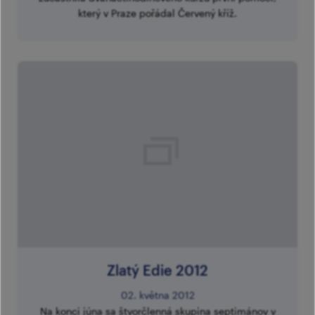
který v Praze pořádal Červený kříž.
Zlatý Edie 2012
02. května 2012
Na konci júna sa štvorčlenná skupina septimánov v