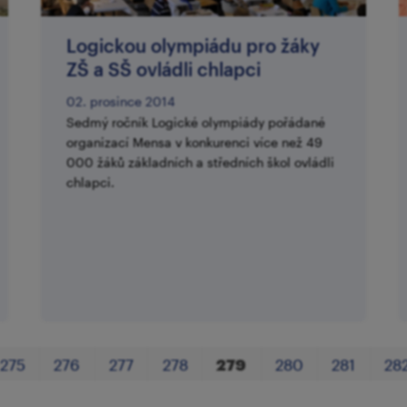
Logickou olympiádu pro žáky
ZŠ a SŠ ovládli chlapci
02. prosince 2014
Sedmý ročník Logické olympiády pořádané
organizací Mensa v konkurenci více než 49
000 žáků základních a středních škol ovládli
chlapci.
275
276
277
278
279
280
281
28