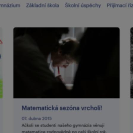
mnázium
Základní škola
Školní úspěchy
Přijímací ří
Matematická sezóna vrcholí!
07. dubna 2015
Ačkoli se studenti našeho gymnázia věnují
matematice zodpovědně po celý školní rok,