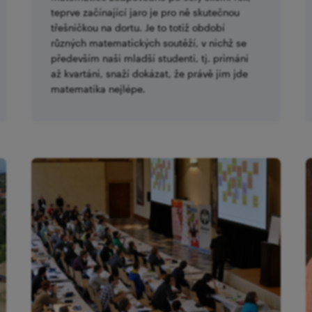
teprve začínající jaro je pro ně skutečnou
třešničkou na dortu. Je to totiž období
různých matematických soutěží, v nichž se
především naši mladší studenti, tj. primáni
až kvartáni, snaží dokázat, že právě jim jde
matematika nejlépe.