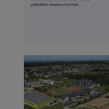
grafického románu a komiksů.