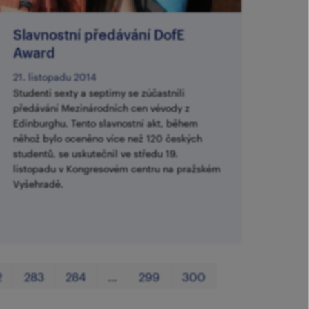
​Slavnostní předávání DofE
Award
21. listopadu 2014
Studenti sexty a septimy se zúčastnili
předávání Mezinárodních cen vévody z
Edinburghu. Tento slavnostní akt, během
něhož bylo oceněno více než 120 českých
studentů, se uskutečnil ve středu 19.
listopadu v Kongresovém centru na pražském
Vyšehradě.
První
Poslední
2
283
284
…
299
300