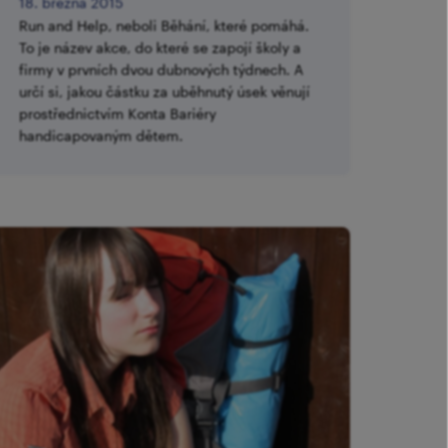
18. března 2015
Run and Help, neboli Běhání, které pomáhá.
To je název akce, do které se zapojí školy a
firmy v prvních dvou dubnových týdnech. A
určí si, jakou částku za uběhnutý úsek věnují
prostřednictvím Konta Bariéry
handicapovaným dětem.