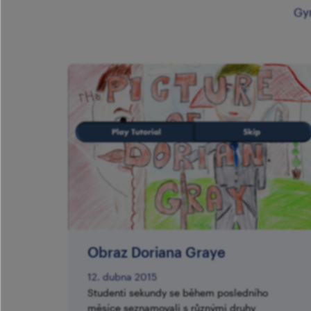
Gy
Obraz Doriana Graye
12. dubna 2015
​Studenti sekundy se během posledního
měsíce seznamovali s různými druhy