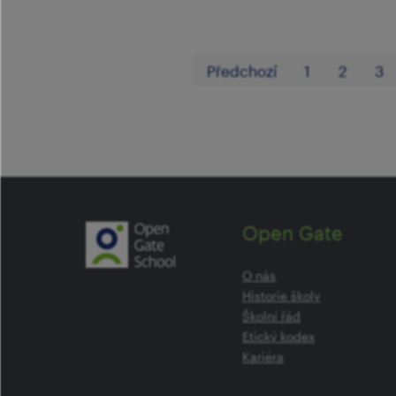
Předchozí
1
2
3
Open Gate
O nás
Historie školy
Školní řád
Etický kodex
Kariéra