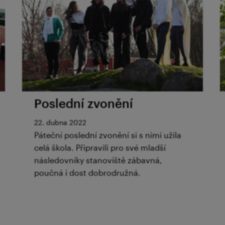
Poslední zvonění
22. dubna 2022
Páteční poslední zvonění si s nimi užila
celá škola. Připravili pro své mladší
následovníky stanoviště zábavná,
poučná i dost dobrodružná.