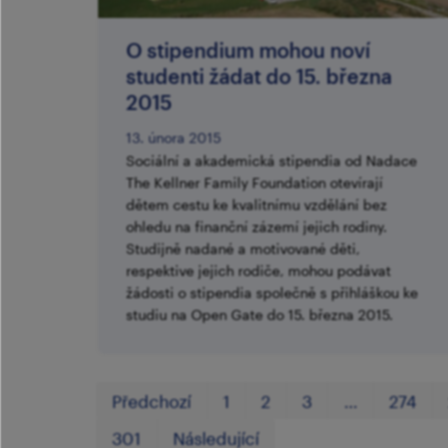
O stipendium mohou noví
studenti žádat do 15. března
2015
13. února 2015
Sociální a akademická stipendia od Nadace
The Kellner Family Foundation otevírají
dětem cestu ke kvalitnímu vzdělání bez
ohledu na finanční zázemí jejich rodiny.
Studijně nadané a motivované děti,
respektive jejich rodiče, mohou podávat
žádosti o stipendia společně s přihláškou ke
studiu na Open Gate do 15. března 2015.
Předchozí
1
2
3
…
274
301
Následující