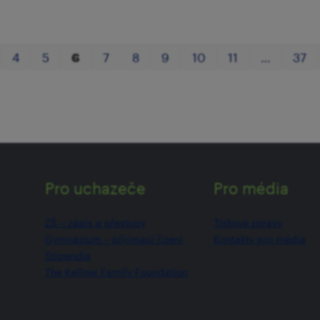
4
5
6
7
8
9
10
11
…
37
Pro uchazeče
Pro média
ZŠ –⁠⁠⁠⁠⁠ zápis a přestupy
Tiskové zprávy
Gymnázium –⁠⁠⁠⁠⁠ přijímací řízení
Kontakty pro média
Stipendia
The Kellner Family Foundation