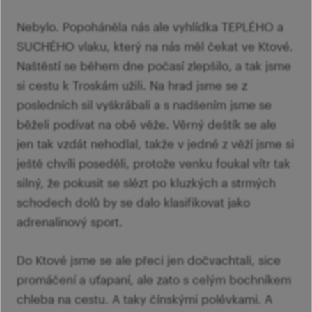
Nebylo. Popoháněla nás ale vyhlídka TEPLÉHO a
SUCHÉHO vlaku, který na nás měl čekat ve Ktové.
Naštěstí se během dne počasí zlepšilo, a tak jsme
si cestu k Troskám užili. Na hrad jsme se z
posledních sil vyškrábali a s nadšením jsme se
běželi podívat na obě věže. Věrný deštík se ale
jen tak vzdát nehodlal, takže v jedné z věží jsme si
ještě chvíli poseděli, protože venku foukal vítr tak
silný, že pokusit se slézt po kluzkých a strmých
schodech dolů by se dalo klasifikovat jako
adrenalinový sport.
Do Ktové jsme se ale přeci jen dočvachtali, sice
promáčení a uťapaní, ale zato s celým bochníkem
chleba na cestu. A taky čínskými polévkami. A