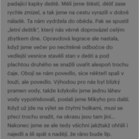
padající kapky deště. Měli jsme štěstí, déšť zase
rychle zmizel, a tak jsme na cestu vyrazili v dobré
náladě. Ta nám vydržela do oběda. Pak se spustil
„letní deštík“, který nás věrně doprovázel celým
zbytkem dne. Opravdová legrace ale nastala,
když jsme večer po nechtěné odbočce do
vedlejší vesnice stavěli stan v dešti a pod
plachtou druhého se snažili uvařit alespoň trochu
čaje. Obojí se nám povedlo, sice někteří spali v
louži, ale povedlo. Výhodou pro nás byl blízký
pramen vody, takže kdykoliv jsme jednu láhev
vody vypotřebovali, poslali jsme Mikyho pro další.
Když už jde na výlet se čtyřmi holkami, musí se
přeci trochu snažit, na okrasu jsou tam jiní…
Nakonec jsme se ale tedy všichni jakžtakž ohřáli i
najedli a šli spát s nadějí, že ráno bude líp.