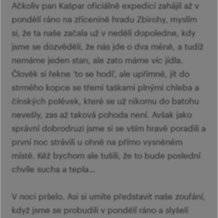
Ačkoliv pan Kašpar oficiálně expedici zahájil až v
pondělí ráno na zřícenině hradu Zbirohy, myslím
si, že ta naše začala už v neděli dopoledne, kdy
jsme se dozvěděli, že nás jde o dva méně, a tudíž
nemáme jeden stan, ale zato máme víc jídla.
Člověk si řekne ‘to se hodí’, ale upřímně, jít do
strmého kopce se třemi taškami plnými chleba a
čínských polévek, které se už nikomu do batohu
nevešly, zas až taková pohoda není. Avšak jako
správní dobrodruzi jsme si se vším hravě poradili a
první noc strávili u ohně na přímo vysněném
místě. Kéž bychom ale tušili, že to bude poslední
chvíle sucha a tepla…
V noci pršelo. Asi si umíte představit naše zoufání,
když jsme se probudili v pondělí ráno a slyšeli