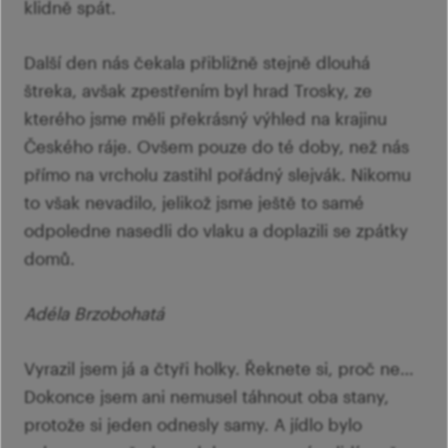
klidně spát.
Další den nás čekala přibližně stejně dlouhá
štreka, avšak zpestřením byl hrad Trosky, ze
kterého jsme měli překrásný výhled na krajinu
Českého ráje. Ovšem pouze do té doby, než nás
přímo na vrcholu zastihl pořádný slejvák. Nikomu
to však nevadilo, jelikož jsme ještě to samé
odpoledne nasedli do vlaku a doplazili se zpátky
domů.
Adéla Brzobohatá
Vyrazil jsem já a čtyři holky. Řeknete si, proč ne…
Dokonce jsem ani nemusel táhnout oba stany,
protože si jeden odnesly samy. A jídlo bylo