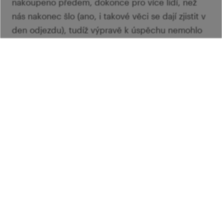
nakoupeno předem, dokonce pro více lidí, než
nás nakonec šlo (ano, i takové věci se dají zjistit v
den odjezdu), tudíž výpravě k úspěchu nemohlo
naprosto nic chybět...
- 5 okurek -
Avšak první trable na sebe nenechaly dlouho
čekat. Vypekly nás České dráhy, jelikož oranžová
studentská kartička, na kterou jsme všichni zvyklí
jezdit, samozřejmě na cestu na Malou Skálu
neplatí. Dobrá, doplatili jsme. Před námi bylo
první stoupání. Kromě pozdějšího výstupu na
Trosky mělo jít o nejnáročnější část trasy, což
některé členy výpravy přinutilo pořádně zvážit,
jestli ta dvouhodinová cesta zpátky půlnočním
vlakem v ten samý den náhodou nestojí za to.