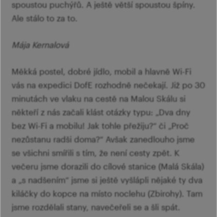
spoustou puchýřů. A ještě větší spoustou špíny.
Ale stálo to za to.
Mája Kernalová
Měkká postel, dobré jídlo, mobil a hlavně Wi-Fi
vás na expedici DofE rozhodně nečekají. Již po 30
minutách ve vlaku na cestě na Malou Skálu si
někteří z nás začali klást otázky typu: „Dva dny
bez Wi-Fi a mobilu! Jak tohle přežiju?“ či „Proč
nezůstanu radši doma?“ Avšak zanedlouho jsme
se všichni smířili s tím, že není cesty zpět. K
večeru jsme dorazili do cílové stanice (Malá Skála)
a „s nadšením“ jsme si ještě vyšlápli nějaké ty dva
kiláčky do kopce na místo noclehu (Zbirohy). Tam
jsme rozdělali stany, navečeřeli se a šli spát.