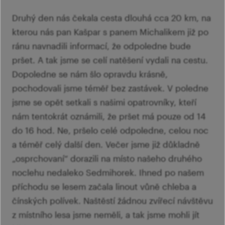
Druhý den nás čekala cesta dlouhá cca 20 km, na
kterou nás pan Kašpar s panem Michalikem již po
ránu navnadili informací, že odpoledne bude
pršet. A tak jsme se celí natěšení vydali na cestu.
Dopoledne se nám šlo opravdu krásně,
pochodovali jsme téměř bez zastávek. V poledne
jsme se opět setkali s našimi opatrovníky, kteří
nám tentokrát oznámili, že pršet má pouze od 14
do 16 hod. Ne, pršelo celé odpoledne, celou noc
a téměř celý další den. Večer jsme již důkladně
„osprchovaní“ dorazili na místo našeho druhého
noclehu nedaleko Sedmihorek. Ihned po našem
příchodu se lesem začala linout vůně chleba a
čínských polívek. Naštěstí žádnou zvířecí návštěvu
z místního lesa jsme neměli, a tak jsme mohli jít