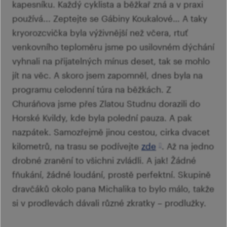
kapesníku. Každý cyklista a běžkař zná a v praxi
používá... Zeptejte se Gábiny Koukalové… A taky
kryorozcvička byla výživnější než včera, rtuť
venkovního teploměru jsme po usilovném dýchání
vyhnali na přijatelných mínus deset, tak se mohlo
jít na věc. A skoro jsem zapomněl, dnes byla na
programu celodenní túra na běžkách. Z
Churáňova jsme přes Zlatou Studnu dorazili do
Horské Kvildy, kde byla polední pauza. A pak
nazpátek. Samozřejmě jinou cestou, cirka dvacet
kilometrů, na trasu se podívejte
zde
. Až na jedno
drobné zranění to všichni zvládli. A jak! Žádné
fňukání, žádné loudání, prostě perfektní. Skupině
dravčáků okolo pana Michalika to bylo málo, takže
si v prodlevách dávali různé zkratky – prodlužky.