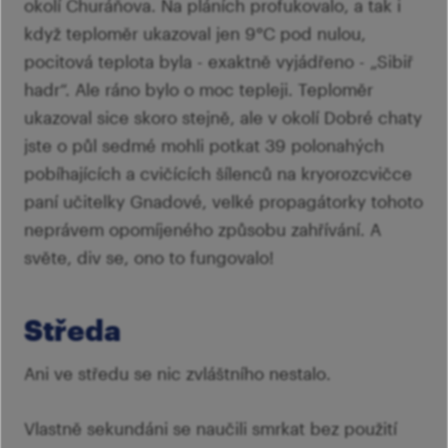
okolí Churáňova. Na pláních profukovalo, a tak i
když teploměr ukazoval jen 9°C pod nulou,
pocitová teplota byla - exaktně vyjádřeno - „Sibiř
hadr“. Ale ráno bylo o moc tepleji. Teploměr
ukazoval sice skoro stejně, ale v okolí Dobré chaty
jste o půl sedmé mohli potkat 39 polonahých
pobíhajících a cvičících šílenců na kryorozcvičce
paní učitelky Gnadové, velké propagátorky tohoto
neprávem opomíjeného způsobu zahřívání. A
světe, div se, ono to fungovalo!
Středa
Ani ve středu se nic zvláštního nestalo.
Vlastně sekundáni se naučili smrkat bez použití