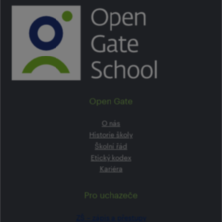
Open Gate
O nás
Historie školy
Školní řád
Etický kodex
Kariéra
Pro uchazeče
ZŠ –⁠⁠⁠⁠⁠ zápis a přestupy