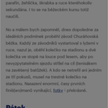
parafín, žehlička, škrabka a ruce kteréhokoliv
sekundána. I to se na běžeckém kursu totiž
naučili.
No a málem bych zapomněl, dnes dopoledne za
ideálních podmínek proběhl závod Churáňovská
běžka. Každý ze závodníků vystartoval s lyžemi v
ruce, nazul je, oběhl kolečko na stadionu a dvě
kolečka ve stopě na louce pod lesem, aby po
nevyzpytatelném sjezdu střílel na cíl (tenisákem
na zavěšený batůžek). A kdo se netrefil ani jedním
ze tří pokusů, musel na trestné kolečko na
stadionu. Nasazení enormní, časy prvních
finiš(wo)manů vynikající,
fotky
překrásné.
Pátek