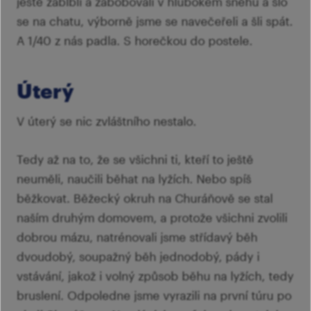
ještě zablbli a zabobovali v hlubokém sněhu a šlo
se na chatu, výborně jsme se navečeřeli a šli spát.
A 1/40 z nás padla. S horečkou do postele.
Úterý
V úterý se nic zvláštního nestalo.
Tedy až na to, že se všichni ti, kteří to ještě
neuměli, naučili běhat na lyžích. Nebo spíš
běžkovat. Běžecký okruh na Churáňově se stal
naším druhým domovem, a protože všichni zvolili
dobrou mázu, natrénovali jsme střídavý běh
dvoudobý, soupažný běh jednodobý, pády i
vstávání, jakož i volný způsob běhu na lyžích, tedy
bruslení. Odpoledne jsme vyrazili na první túru po