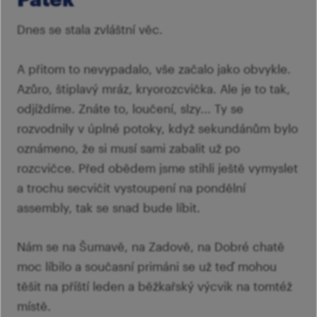
Dnes se stala zvláštní věc.
A přitom to nevypadalo, vše začalo jako obvykle.
Azůro, štiplavý mráz, kryorozcvička. Ale je to tak,
odjíždíme. Znáte to, loučení, slzy... Ty se
rozvodnily v úplné potoky, když sekundánům bylo
oznámeno, že si musí sami zabalit už po
rozcvičce. Před obědem jsme stihli ještě vymyslet
a trochu secvičit vystoupení na pondělní
assembly, tak se snad bude líbit.
Nám se na Šumavě, na Zadově, na Dobré chatě
moc líbilo a současní primáni se už teď mohou
těšit na příští leden a běžkařský výcvik na tomtéž
místě.