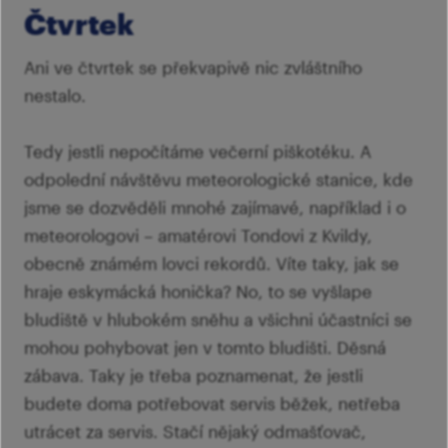
Čtvrtek
Ani ve čtvrtek se překvapivě nic zvláštního
nestalo.
Tedy jestli nepočítáme večerní piškotéku. A
odpolední návštěvu meteorologické stanice, kde
jsme se dozvěděli mnohé zajímavé, například i o
meteorologovi – amatérovi Tondovi z Kvildy,
obecně známém lovci rekordů. Víte taky, jak se
hraje eskymácká honička? No, to se vyšlape
bludiště v hlubokém sněhu a všichni účastníci se
mohou pohybovat jen v tomto bludišti. Děsná
zábava. Taky je třeba poznamenat, že jestli
budete doma potřebovat servis běžek, netřeba
utrácet za servis. Stačí nějaký odmašťovač,