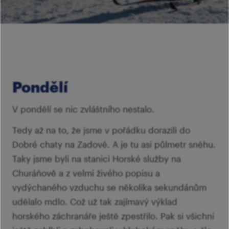
šk
Mi
Ví
p
Ab
sl
Ví
Pondělí
V pondělí se nic zvláštního nestalo.
Tedy až na to, že jsme v pořádku dorazili do
Dobré chaty na Zadově. A je tu asi půlmetr sněhu.
Taky jsme byli na stanici Horské služby na
Churáňově a z velmi živého popisu a
vydýchaného vzduchu se několika sekundánům
udělalo mdlo. Což už tak zajímavý výklad
horského záchranáře ještě zpestřilo. Pak si všichni