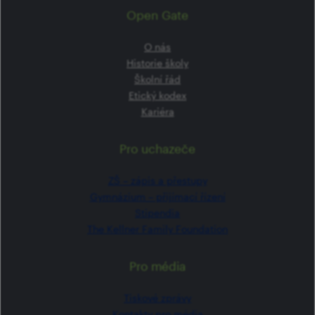
Open Gate
O nás
Historie školy
Školní řád
Etický kodex
Kariéra
Pro uchazeče
ZŠ –⁠⁠⁠⁠⁠ zápis a přestupy
Gymnázium –⁠⁠⁠⁠⁠ přijímací řízení
Stipendia
The Kellner Family Foundation
Pro média
Tiskové zprávy
Kontakty pro média