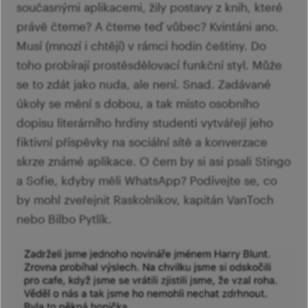
současnými aplikacemi, žily postavy z knih, které
šk
právě čteme? A čteme teď vůbec? Kvintáni ano.
Musí (mnozí i chtějí) v rámci hodin češtiny. Do
toho probírají prostěsdělovací funkční styl. Může
se to zdát jako nuda, ale není. Snad. Zadávané
úkoly se mění s dobou, a tak místo osobního
dopisu literárního hrdiny studenti vytvářejí jeho
fiktivní příspěvky na sociální sítě a konverzace
skrze známé aplikace. O čem by si asi psali Stingo
a Sofie, kdyby měli WhatsApp? Podívejte se, co
by mohl zveřejnit Raskolnikov, kapitán VanToch
nebo Bilbo Pytlík.