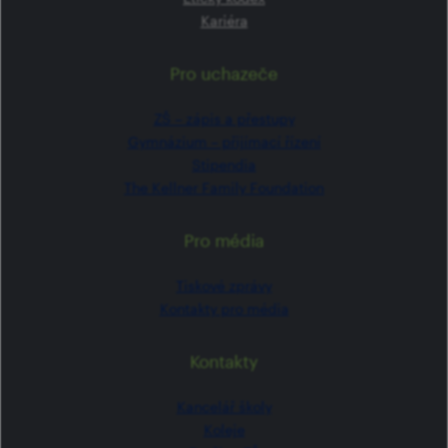
Kariéra
Pro uchazeče
ZŠ –⁠⁠⁠⁠⁠ zápis a přestupy
Gymnázium –⁠⁠⁠⁠⁠ přijímací řízení
Stipendia
The Kellner Family Foundation
Pro média
Tiskové zprávy
Kontakty pro média
Kontakty
Kancelář školy
Koleje