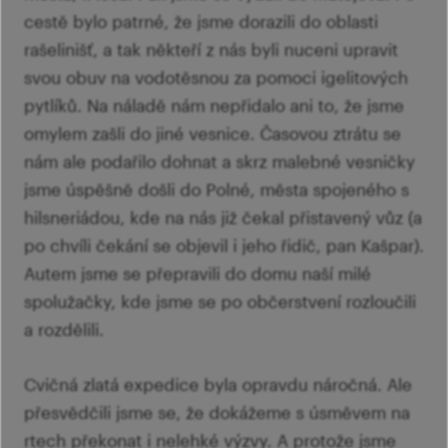
cestě bylo patrné, že jsme dorazili do oblasti
rašelinišť, a tak někteří z nás byli nuceni upravit
svou obuv na vodotěsnou za pomoci igelitových
pytlíků. Na náladě nám nepřidalo ani to, že jsme
omylem zašli do jiné vesnice. Časovou ztrátu se
nám ale podařilo dohnat a skrz malebné vesničky
jsme úspěšně došli do Polné, města spojeného s
hilsneriádou, kde na nás již čekal přistavený vůz (a
po chvíli čekání se objevil i jeho řidič, pan Kašpar).
Autem jsme se přepravili do domu naší milé
spolužačky, kde jsme se po občerstvení rozloučili
a rozdělili.
Cvičná zlatá expedice byla opravdu náročná. Ale
přesvědčili jsme se, že dokážeme s úsměvem na
rtech překonat i nelehké výzvy. A protože jsme