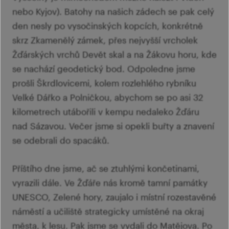
nebo Kyjov). Batohy na našich zádech se pak celý
den nesly po vysočinských kopcích, konkrétně
skrz Zkamenělý zámek, přes nejvyšší vrcholek
Žďárských vrchů Devět skal a na Žákovu horu, kde
se nachází geodetický bod. Odpoledne jsme
prošli Škrdlovicemi, kolem rozlehlého rybníku
Velké Dářko a Polničkou, abychom se po asi 32
kilometrech utábořili v kempu nedaleko Žďáru
nad Sázavou. Večer jsme si opekli buřty a znavení
se odebrali do spacáků.
Příštího dne jsme, ač se ztuhlými končetinami,
vyrazili dále. Ve Žďáře nás kromě tamní památky
UNESCO, Zelené hory, zaujalo i místní rozestavěné
náměstí a učiliště strategicky umístěné na okraj
města, k lesu. Pak jsme se vydali do Matějova. Po