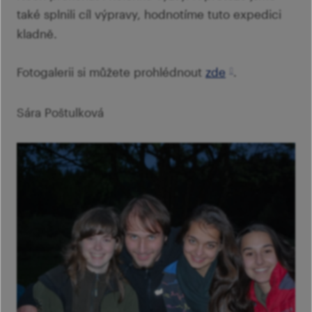
také splnili cíl výpravy, hodnotíme tuto expedici
kladně.
Fotogalerii si můžete prohlédnout
zde
.
Sára Poštulková