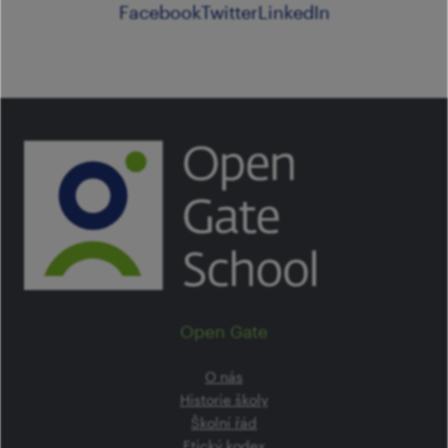
Facebook
Twitter
LinkedIn
Open Gate
O nás
Historie školy
Školní řád
Etický kodex