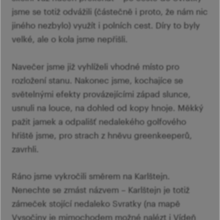
jsme se totiž odvážili (částečně i proto, že nám nic
jiného nezbylo) využít i polních cest. Díry to byly
velké, ale o kola jsme nepřišli.
Navečer jsme již vyhlíželi vhodné místo pro
rozložení stanu. Nakonec jsme, kochajíce se
světelnými efekty provázejícími západ slunce,
usnuli na louce, na dohled od kopy hnoje. Měkký
pažit jamek a odpališť nedalekého golfového
hřiště jsme, pro strach z hněvu greenkeeperů,
zavrhli.
Ráno jsme vykročili směrem na Karlštejn.
Nenechte se zmást názvem – Karlštejn je totiž
zámeček stojící nedaleko Svratky (na mapě
Vysočiny je mimochodem možné nalézt i Vídeň