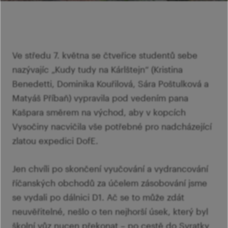
Ví
Mi
Ví
šk
p
Ab
sl
Ví
Ve středu 7. května se čtveřice studentů sebe
nazývajíc „Kudy tudy na Kárlštejn“ (Kristina
Benedetti, Dominika Kouřilová, Sára Poštulková a
Matyáš Příbaň) vypravila pod vedením pana
Kašpara směrem na východ, aby v kopcích
Vysočiny nacvičila vše potřebné pro nadcházející
zlatou expedici DofE.
Jen chvíli po skončení vyučování a vydrancování
říčanských obchodů za účelem zásobování jsme
se vydali po dálnici D1. Ač se to může zdát
neuvěřitelné, nešlo o ten nejhorší úsek, který byl
školní vůz nucen překonat – po cestě do Svratky