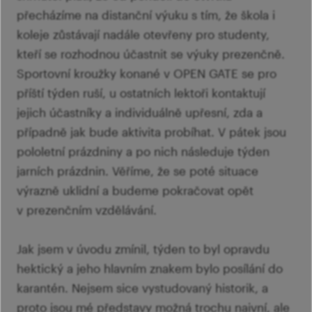
přecházíme na distanční výuku s tím, že škola i
koleje zůstávají nadále otevřeny pro studenty,
kteří se rozhodnou účastnit se výuky prezenčně.
Sportovní kroužky konané v OPEN GATE se pro
příští týden ruší, u ostatních lektoři kontaktují
jejich účastníky a individuálně upřesní, zda a
případně jak bude aktivita probíhat. V pátek jsou
pololetní prázdniny a po nich následuje týden
jarních prázdnin. Věříme, že se poté situace
výrazně uklidní a budeme pokračovat opět
v prezenčním vzdělávání.
Jak jsem v úvodu zmínil, týden to byl opravdu
hektický a jeho hlavním znakem bylo posílání do
karantén. Nejsem sice vystudovaný historik, a
proto jsou mé představy možná trochu naivní, ale