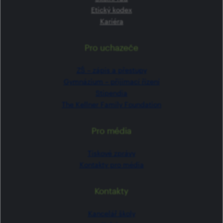
Etický kodex
Kariéra
Pro uchazeče
ZŠ –⁠⁠⁠⁠⁠ zápis a přestupy
Gymnázium –⁠⁠⁠⁠⁠ přijímací řízení
Stipendia
The Kellner Family Foundation
Pro média
Tiskové zprávy
Kontakty pro média
Kontakty
Kancelář školy