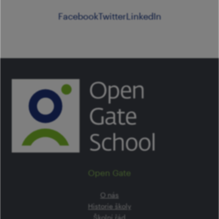
Facebook
Twitter
LinkedIn
Open Gate
O nás
Historie školy
Školní řád