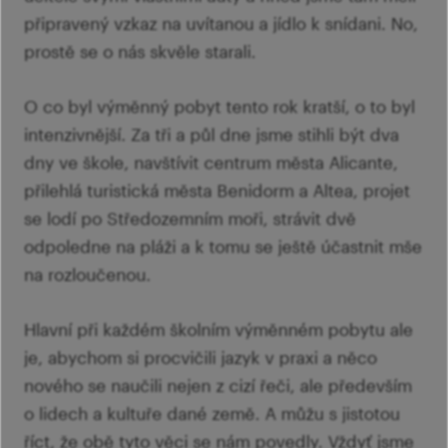
připravený vzkaz na uvítanou a jídlo k snídani. No,
prostě se o nás skvěle starali.
O co byl výměnný pobyt tento rok kratší, o to byl
intenzivnější. Za tři a půl dne jsme stihli být dva
dny ve škole, navštívit centrum města Alicante,
přilehlá turistická města Benidorm a Altea, projet
se lodí po Středozemním moři, strávit dvě
odpoledne na pláži a k tomu se ještě účastnit mše
na rozloučenou.
Hlavní při každém školním výměnném pobytu ale
je, abychom si procvičili jazyk v praxi a něco
nového se naučili nejen z cizí řeči, ale především
o lidech a kultuře dané země. A můžu s jistotou
říct, že obě tyto věci se nám povedly. Vždyť jsme