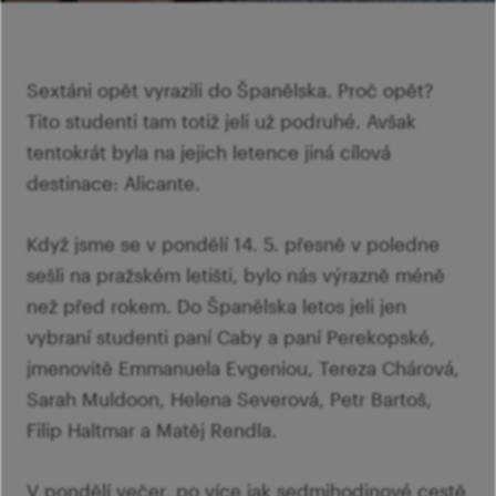
šk
Mi
Ví
p
Ab
sl
Sextáni opět vyrazili do Španělska. Proč opět?
Ví
Tito studenti tam totiž jeli už podruhé. Avšak
tentokrát byla na jejich letence jiná cílová
destinace: Alicante.
Když jsme se v pondělí 14. 5. přesně v poledne
sešli na pražském letišti, bylo nás výrazně méně
než před rokem. Do Španělska letos jeli jen
vybraní studenti paní Caby a paní Perekopské,
jmenovitě Emmanuela Evgeniou, Tereza Chárová,
Sarah Muldoon, Helena Severová, Petr Bartoš,
Filip Haltmar a Matěj Rendla.
V pondělí večer, po více jak sedmihodinové cestě