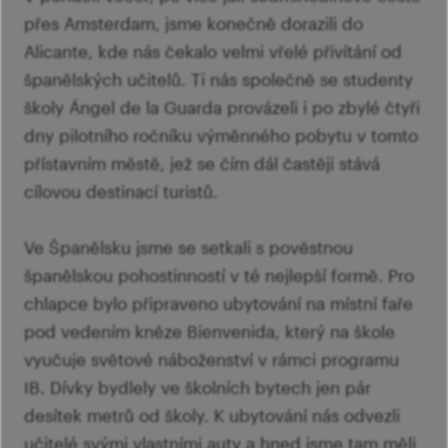
přes Amsterdam, jsme konečně dorazili do
Alicante, kde nás čekalo velmi vřelé přivítání od
španělských učitelů. Ti nás společně se studenty
školy Ángel de la Guarda provázeli i po zbylé čtyři
dny pilotního ročníku výměnného pobytu v tomto
přístavním městě, jež se čím dál častěji stává
cílovou destinací turistů.
Ve Španělsku jsme se setkali s pověstnou
španělskou pohostinností v té nejlepší formě. Pro
chlapce bylo připraveno ubytování na místní faře
pod vedením kněze Bienvenida, který na škole
vyučuje světové náboženství v rámci programu
IB. Dívky bydlely ve školních bytech jen pár
desítek metrů od školy. K ubytování nás odvezli
učitelé svými vlastními auty a hned jsme tam měli