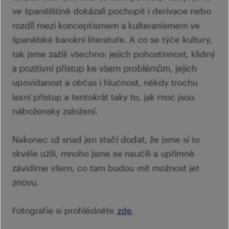
ve španělštině dokázali pochopit i derivace nebo
rozdíl mezi konceptismem a kulteranismem ve
španělské barokní literatuře. A co se týče kultury,
tak jsme zažili všechno: jejich pohostinnost, klidný
a pozitivní přístup ke všem problémům, jejich
upovídanost a občas i hlučnost, někdy trochu
laxní přístup a tentokrát taky to, jak moc jsou
nábožensky založení.
Nakonec už snad jen stačí dodat, že jsme si to
skvěle užili, mnoho jsme se naučili a upřímně
závidíme všem, co tam budou mít možnost jet
znovu.
Fotografie si prohlédněte
zde
.